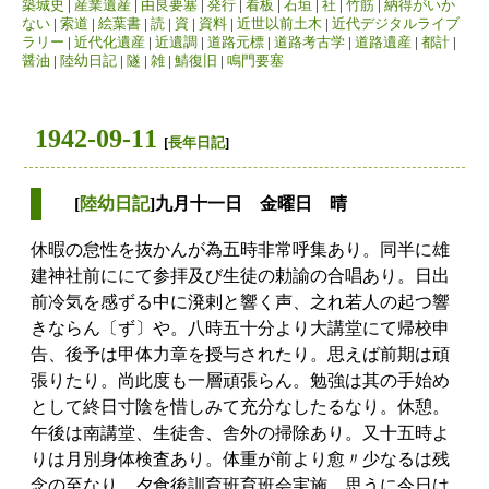
築城史
|
産業遺産
|
由良要塞
|
発行
|
看板
|
石垣
|
社
|
竹筋
|
納得がいか
ない
|
索道
|
絵葉書
|
読
|
資
|
資料
|
近世以前土木
|
近代デジタルライブ
ラリー
|
近代化遺産
|
近遺調
|
道路元標
|
道路考古学
|
道路遺産
|
都計
|
醤油
|
陸幼日記
|
隧
|
雑
|
鯖復旧
|
鳴門要塞
1942-09-11
[
長年日記
]
[
陸幼日記
]九月十一日 金曜日 晴
休暇の怠性を抜かんが為五時非常呼集あり。同半に雄
建神社前ににて参拝及び生徒の勅諭の合唱あり。日出
前冷気を感ずる中に溌剌と響く声、之れ若人の起つ響
きならん〔ず〕や。八時五十分より大講堂にて帰校申
告、後予は甲体力章を授与されたり。思えば前期は頑
張りたり。尚此度も一層頑張らん。勉強は其の手始め
として終日寸陰を惜しみて充分なしたるなり。休憩。
午後は南講堂、生徒舎、舎外の掃除あり。又十五時よ
りは月別身体検査あり。体重が前より愈〃少なるは残
念の至なり。夕食後訓育班育班会実施。思うに今日は