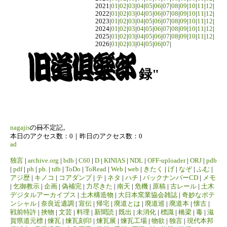
2021|
01
|
02
|
03
|
04
|
05
|
06
|
07
|
08
|
09
|
10
|
11
|
12
|
2022|
01
|
02
|
03
|
04
|
05
|
06
|
07
|
08
|
09
|
10
|
11
|
12
|
2023|
01
|
02
|
03
|
04
|
05
|
06
|
07
|
08
|
09
|
10
|
11
|
12
|
2024|
01
|
02
|
03
|
04
|
05
|
06
|
07
|
08
|
09
|
10
|
11
|
12
|
2025|
01
|
02
|
03
|
04
|
05
|
06
|
07
|
08
|
09
|
10
|
11
|
12
|
2026|
01
|
02
|
03
|
04
|
05
|
06
|
07
|
録"
nagajis
の
日
不定記。
本日のアクセス数：0｜昨日のアクセス数：0
ad
独言
|
archive.org
|
bdb
|
C60
|
D
|
KINIAS
|
NDL
|
OFF-uploader
|
ORJ
|
pdb
|
pdf
|
ph
|
ph.
|
tdb
|
ToDo
|
ToRead
|
Web
|
web
|
きたく
|
げ
|
なぞ
|
ふむ
|
アジ歴
|
キノコ
|
コアダンプ
|
テ
|
ネタ
|
ハチ
|
バックナンバーCD
|
メモ
|
乞御教示
|
企画
|
偽補完
|
力尽きた
|
南天
|
危機
|
原稿
|
古レール
|
土木
デジタルアーカイブス
|
土木構造物
|
大日本窯業協会雑誌
|
奇妙なポテ
ンシャル
|
奈良近遺調
|
宣伝
|
帰宅
|
廃道とは
|
廃道巡
|
廃道本
|
懐古
|
戦前特許
|
挾物
|
文芸
|
料理
|
新聞読
|
既出
|
未消化
|
標識
|
橋梁
|
毒
|
滋
賀県道元標
|
煉瓦
|
煉瓦刻印
|
煉瓦展
|
煉瓦工場
|
物欲
|
独言
|
現代本邦