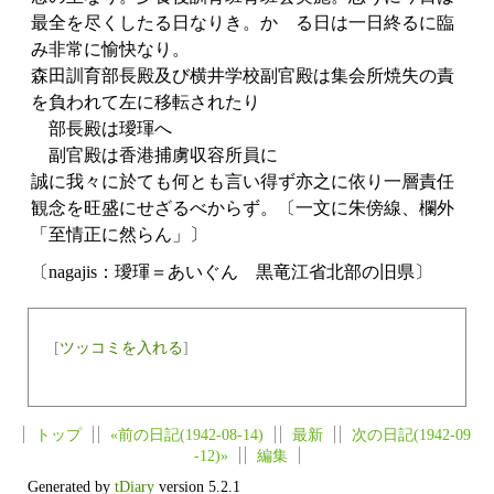
最全を尽くしたる日なりき。かゝる日は一日終るに臨
み非常に愉快なり。
森田訓育部長殿及び横井学校副官殿は集会所焼失の責
を負われて左に移転されたり
部長殿は璦琿へ
副官殿は香港捕虜収容所員に
誠に我々に於ても何とも言い得ず亦之に依り一層責任
観念を旺盛にせざるべからず。〔一文に朱傍線、欄外
「至情正に然らん」〕
〔nagajis：璦琿＝あいぐん 黒竜江省北部の旧県〕
[
ツッコミを入れる
]
トップ
«前の日記(1942-08-14)
最新
次の日記(1942-09
-12)»
編集
Generated by
tDiary
version 5.2.1