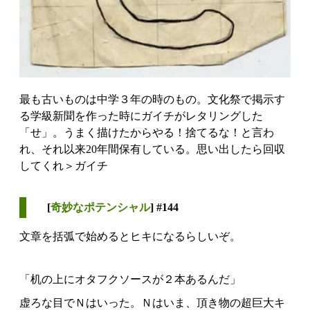
最も古いものは中学３年の時のもの。文化祭で掲示す
る学級新聞を作った時にガイチがレタリングした
「せ」。うまく描けたからやる！捨てるな！と言わ
れ、それ以来20年間保有している。思い出したら回収
してくれ＞ガイチ
[
奇妙なポテンシャル
] #144
文章を括弧で始めるとヒキになるらしいぞ。
「机の上にオタフクソースが２本あるんだ」
虚ろな目でＮはいった。Ｎはいま、頂き物の超巨大キ