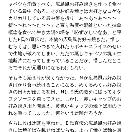
ャベツを消費すべく、広島風お好み焼きを作って食べ
ている最中である。そのお好み焼きは大好きなコゲを
カリカリしている最中箸を折り「あ〜あ〜あ〜〜〜
折〜〜れ〜〜た〜〜」と宣り温度や混雑といった抽象
概念を食べて生き太陽の塔を「恥ずかしいなあ」と評
したE氏の直伝だ。本物の広島風お好み焼きだ。惜し
むらくは、思いつきで入れたカボチャスライスのせい
で生地が破れてしまい、ただの蒸しキャベツの塊＋生
地断片になってしまっていることだが、惜しんだとこ
ろでそれが元通りになるわけもない。
そもそも始まりが良くなかった。Ｎが広島風お好み焼
きばかり食べ続けることになる、めくるめくお好み焼
きの日々が始まる初日、ＮはＥ氏の教えに従ってオタ
フクソースを買ってきた。しかし、赤いキャップのお
好み焼き用と間違え、黄色いキャップの焼そば用のそ
れを買ってしまった。何という迂闊だろうか。
さらにＮは迂闊を重ねた。Ｅ氏直伝の広島風お好み焼
きには焼そばを載せねばならぬ。よって焼そば麺を購