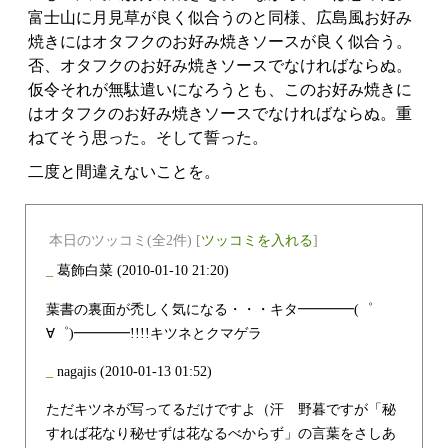
富士山に月見草が良く似合うのと同様、広島風お好み
焼きにはオタフクのお好み焼きソースが良く似合う。
否、オタフクのお好み焼きソースでなければならぬ。
仮令それが無駄遣いになろうとも、このお好み焼きに
はオタフクのお好み焼きソースでなければならぬ。重
ねてそう思った。そして誓った。
二度と間違えないことを。
本日のツッコミ(全2件) [
ツッコミを入れる
]
_
葛飾白菜
(2010-01-10 21:20)
葉書の裏面が禿しく気になる・・・キタ━━━━(゜
∀゜)━━━━!!!!キツネとクマゲラ
_
nagajis
(2010-01-13 01:52)
ただキツネが写ってるだけですよ（汗 野暮ですが「秘
すれば花なり秘せずは花なるべからず」の言葉をさしあ