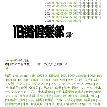
2021|
01
|
02
|
03
|
04
|
05
|
06
|
07
|
08
|
09
|
10
|
11
|
12
|
2022|
01
|
02
|
03
|
04
|
05
|
06
|
07
|
08
|
09
|
10
|
11
|
12
|
2023|
01
|
02
|
03
|
04
|
05
|
06
|
07
|
08
|
09
|
10
|
11
|
12
|
2024|
01
|
02
|
03
|
04
|
05
|
06
|
07
|
08
|
09
|
10
|
11
|
12
|
2025|
01
|
02
|
03
|
04
|
05
|
06
|
07
|
08
|
09
|
10
|
11
|
12
|
2026|
01
|
02
|
03
|
04
|
05
|
06
|
07
|
録"
nagajis
の
日
不定記。
本日のアクセス数：0｜昨日のアクセス数：0
ad
独言
|
archive.org
|
bdb
|
C60
|
D
|
KINIAS
|
NDL
|
OFF-uploader
|
ORJ
|
pdb
|
pdf
|
ph
|
ph.
|
tdb
|
ToDo
|
ToRead
|
Web
|
web
|
きたく
|
げ
|
なぞ
|
ふむ
|
アジ歴
|
キノコ
|
コアダンプ
|
テ
|
ネタ
|
ハチ
|
バックナンバーCD
|
メモ
|
乞御教示
|
企画
|
偽補完
|
力尽きた
|
南天
|
危機
|
原稿
|
古レール
|
土木
デジタルアーカイブス
|
土木構造物
|
大日本窯業協会雑誌
|
奇妙なポテ
ンシャル
|
奈良近遺調
|
宣伝
|
帰宅
|
廃道とは
|
廃道巡
|
廃道本
|
懐古
|
戦前特許
|
挾物
|
文芸
|
料理
|
新聞読
|
既出
|
未消化
|
標識
|
橋梁
|
毒
|
滋
賀県道元標
|
煉瓦
|
煉瓦刻印
|
煉瓦展
|
煉瓦工場
|
物欲
|
独言
|
現代本邦