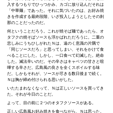
入するつもりでひっつかみ、カゴに放り込んだそれは
「中華麺」であった。それに気づいたのは、お好み焼
きを作成する最終段階、いざ投入しようとしたその刹
那のことだったのだ。
何ということだろう。これが焼そば麺であったら、オ
タフクの焼そばソースも浮かばれただろうに。二重の
悲しみにうちひしがれたＮは、遠のく意識の片隅で
「同じソースだろ」と思ってしまい、それをかけて食
べることにした。しかし、一口食べて幻滅した。絶命
した。滅法辛いのだ。その辛さはキャベツの甘さと喧
嘩する辛さだ。広島風の良さを全くスポイルする味
だ。しかもそれが、ソースが尽きる数日後まで続く。
Ｎは胸が締め付けられる思いがした。
いたたまれなくなって、Ｎは正しいソースを買ってき
た。それが今日のことだ。
よって、目の前に２つのオタフクソースがある。
正しい広島風お好み焼きを食べながら、Ｎは思った。