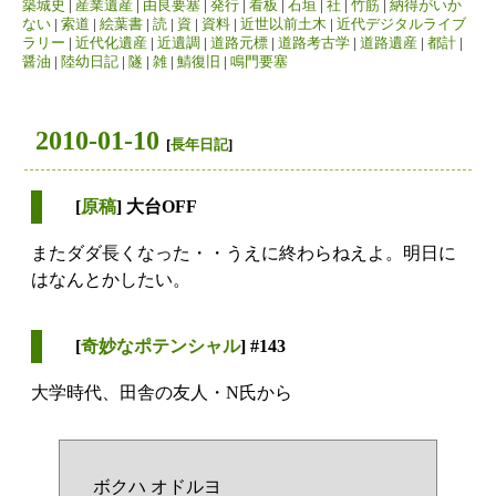
築城史
|
産業遺産
|
由良要塞
|
発行
|
看板
|
石垣
|
社
|
竹筋
|
納得がいか
ない
|
索道
|
絵葉書
|
読
|
資
|
資料
|
近世以前土木
|
近代デジタルライブ
ラリー
|
近代化遺産
|
近遺調
|
道路元標
|
道路考古学
|
道路遺産
|
都計
|
醤油
|
陸幼日記
|
隧
|
雑
|
鯖復旧
|
鳴門要塞
2010-01-10
[
長年日記
]
[
原稿
] 大台OFF
またダダ長くなった・・うえに終わらねえよ。明日に
はなんとかしたい。
[
奇妙なポテンシャル
] #143
大学時代、田舎の友人・N氏から
ボクハ オドルヨ