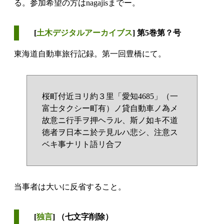
る。参加希望の方はnagajisまでー。
[
土木デジタルアーカイブス
] 第5巻第？号
東海道自動車旅行記録。第一回豊橋にて。
桜町付近ヨリ約３里「愛知4685」（一
富士タクシー町有）ノ貸自動車ノ為メ
故意ニ行手ヲ押ヘラル、斯ノ如キ不道
徳者ヲ日本ニ於テ見ルハ悲シ、注意ス
ベキ事ナリト語リ合フ
当事者は大いに反省すること。
[
独言
] （七文字削除）