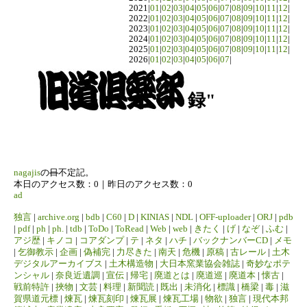
2021|
01
|
02
|
03
|
04
|
05
|
06
|
07
|
08
|
09
|
10
|
11
|
12
|
2022|
01
|
02
|
03
|
04
|
05
|
06
|
07
|
08
|
09
|
10
|
11
|
12
|
2023|
01
|
02
|
03
|
04
|
05
|
06
|
07
|
08
|
09
|
10
|
11
|
12
|
2024|
01
|
02
|
03
|
04
|
05
|
06
|
07
|
08
|
09
|
10
|
11
|
12
|
2025|
01
|
02
|
03
|
04
|
05
|
06
|
07
|
08
|
09
|
10
|
11
|
12
|
2026|
01
|
02
|
03
|
04
|
05
|
06
|
07
|
録"
nagajis
の
日
不定記。
本日のアクセス数：0｜昨日のアクセス数：0
ad
独言
|
archive.org
|
bdb
|
C60
|
D
|
KINIAS
|
NDL
|
OFF-uploader
|
ORJ
|
pdb
|
pdf
|
ph
|
ph.
|
tdb
|
ToDo
|
ToRead
|
Web
|
web
|
きたく
|
げ
|
なぞ
|
ふむ
|
アジ歴
|
キノコ
|
コアダンプ
|
テ
|
ネタ
|
ハチ
|
バックナンバーCD
|
メモ
|
乞御教示
|
企画
|
偽補完
|
力尽きた
|
南天
|
危機
|
原稿
|
古レール
|
土木
デジタルアーカイブス
|
土木構造物
|
大日本窯業協会雑誌
|
奇妙なポテ
ンシャル
|
奈良近遺調
|
宣伝
|
帰宅
|
廃道とは
|
廃道巡
|
廃道本
|
懐古
|
戦前特許
|
挾物
|
文芸
|
料理
|
新聞読
|
既出
|
未消化
|
標識
|
橋梁
|
毒
|
滋
賀県道元標
|
煉瓦
|
煉瓦刻印
|
煉瓦展
|
煉瓦工場
|
物欲
|
独言
|
現代本邦