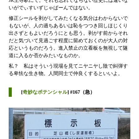
JR王寺駅にて。それも忘れてならない歴史には違いな
いがでぃすいずじゃぱーんではない。
修正シールを剥がしてみたくなる気分はわからないで
もないが、人の過ちあるいは恥をつつき回しほじくり
出さずともよいだろうにとも思う。剥がす前からそれ
だと気づいて見過ごす程度に留めておくのが大人の対
応というものだろう。進入禁止の立看板を無視して隧
道に入るか否かみたいなものか。
私？ 私はそういう現場を見てニヤニヤし陰で糾弾す
る卑怯な生き物。人間同士で仲良くするといいよ。
[
奇妙なポテンシャル
] #167（急）