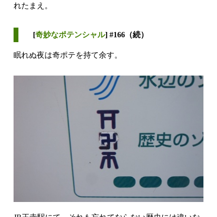
れたまえ。
[
奇妙なポテンシャル
] #166（続）
眠れぬ夜は奇ポテを持て余す。