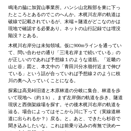
鳴滝の脇に加賀山事業所。ハンシ山北鞍部を東に下っ
たところとあるのでこのへんか。木梶川左岸の軌道は
破線で記載されているが、末端＝隧道がどこなのかは
現地で確認する必要あり。ネットの山行記録では埋没
陥没？とある。
木梶川右岸分は未知領域。仮に900mラインを通ってい
て、問い合わせの通り「三滝右岸まで続いている」の
が正しいのであれば予想線１のような道筋。「近畿の
山と谷」図と、本文中の「青田川分水嶺付近まで伸び
ている」という話が合っていれば予想線２のように枝
川の奥へ入っていくことになる。
探索は高見峠旧道と木原林道の分岐に集合、林道を歩
いて現地へ（約１h）。まず左岸側の軌道を歩き、隧道
現状と西側架線場を探す。その後木梶川右岸の軌道を
辿る。場合によってはそこから川に下って（実線道林
道に出られるか？）戻る。と。あと、できたら杉谷で
聞き込みしたいな。これは前乗り込みの有無で決めー