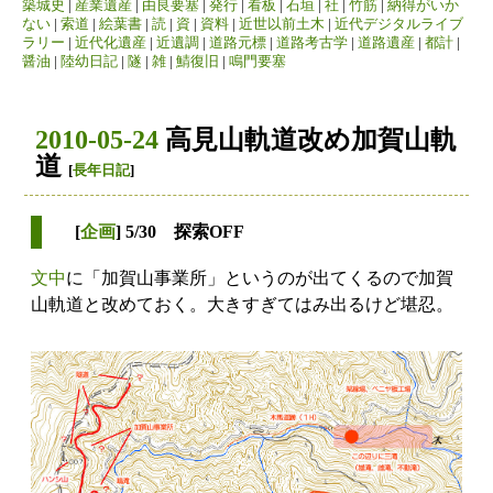
築城史
|
産業遺産
|
由良要塞
|
発行
|
看板
|
石垣
|
社
|
竹筋
|
納得がいか
ない
|
索道
|
絵葉書
|
読
|
資
|
資料
|
近世以前土木
|
近代デジタルライブ
ラリー
|
近代化遺産
|
近遺調
|
道路元標
|
道路考古学
|
道路遺産
|
都計
|
醤油
|
陸幼日記
|
隧
|
雑
|
鯖復旧
|
鳴門要塞
2010-05-24
高見山軌道改め加賀山軌
道
[
長年日記
]
[
企画
] 5/30 探索OFF
文中
に「加賀山事業所」というのが出てくるので加賀
山軌道と改めておく。大きすぎてはみ出るけど堪忍。