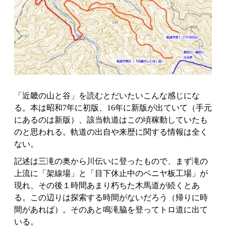
「近畿の山と谷」を読むとだいたいこんな感じにな
る。本は昭和7年に初版、16年に新版が出ていて（手元
にあるのは新版）、該当軌道はこの頃稼動していたも
のと思われる。軌道の出自や来歴に関する情報は全く
ない。
記述は三滝の奥から川伝いに登ったもので、まず滝の
上流に「架線場」と「目下休止中のベニヤ板工場」が
現れ、その後１時間あまり朽ちた木馬道が続くとあ
る。この辺りは探索する時間がないだろう（帰りに時
間があれば）。そのあと鳴滝脇を登ってトロ道に出て
いる。