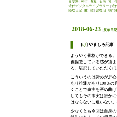
良要塞
|
発行
|
看板
|
石垣
|
社
|
近代デジタルライブラリー
|
近
陸幼日記
|
隧
|
雑
|
鯖復旧
|
鳴門
2018-06-23
[
長年日記
[
げ
] やましろ記事
ようやく骨格ができる。
裡捏造している感が凄ま
る。堪忍していただくほ
こういうのは諦めが肝心
あり推測があり100％
くことで事実を歪め曲げ
してもその事実は誰かに
はならないに違いない。
少なくとも今回は自身の