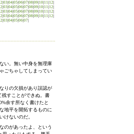
02
|
03
|
04
|
05
|
06
|
07
|
08
|
09
|
10
|
11
|
12
|
02
|
03
|
04
|
05
|
06
|
07
|
08
|
09
|
10
|
11
|
12
|
02
|
03
|
04
|
05
|
06
|
07
|
08
|
09
|
10
|
11
|
12
|
02
|
03
|
04
|
05
|
06
|
07
|
08
|
09
|
10
|
11
|
12
|
02
|
03
|
04
|
05
|
06
|
07
|
ない。無い中身を無理庫
ゃごちゃしてしまってい
なりの欠損があり誤認が
て残すことができぬ。書
0%余す所なく書けたと
な地平を開拓するものに
いけないのだ。
なのがあったよ、という