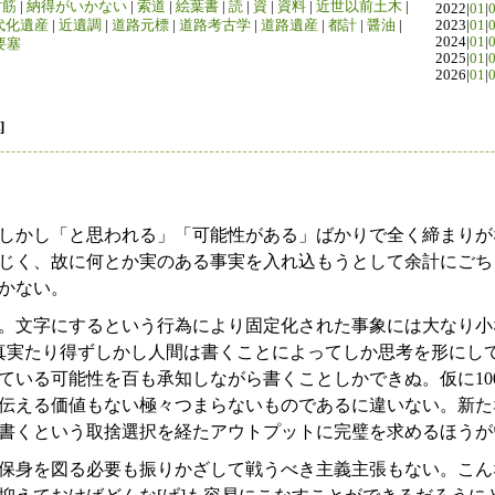
竹筋
|
納得がいかない
|
索道
|
絵葉書
|
読
|
資
|
資料
|
近世以前土木
|
2022|
01
|
代化遺産
|
近遺調
|
道路元標
|
道路考古学
|
道路遺産
|
都計
|
醤油
|
2023|
01
|
2024|
01
|
要塞
2025|
01
|
2026|
01
|
]
しかし「と思われる」「可能性がある」ばかりで全く締まりが
じく、故に何とか実のある事実を入れ込もうとして余計にごち
かない。
。文字にするという行為により固定化された事象には大なり小
の真実たり得ずしかし人間は書くことによってしか思考を形にし
ている可能性を百も承知しながら書くことしかできぬ。仮に10
伝える価値もない極々つまらないものであるに違いない。新た
書くという取捨選択を経たアウトプットに完璧を求めるほうが
保身を図る必要も振りかざして戦うべき主義主張もない。こん