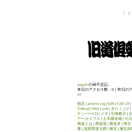
ト
nagajis
の
日
不定記。
本日のアクセス数：0｜昨日の
ad
独言
|
archive.org
|
bdb
|
C60
|
D
|
ToRead
|
Web
|
web
|
きたく
|
げ
|
ナンバーCD
|
メモ
|
乞御教示
|
アーカイブス
|
土木構造物
|
大
廃道とは
|
廃道巡
|
廃道本
|
懐古
毒
|
滋賀県道元標
|
煉瓦
|
煉瓦刻