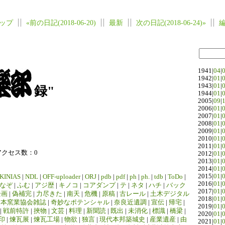
ップ
«前の日記(2018-06-20)
最新
次の日記(2018-06-24)»
1941|
04
|
1942|
01
|
1943|
01
|
録"
1944|
01
|
2005|
09
|
2006|
01
|
2007|
01
|
2008|
01
|
2009|
01
|
2010|
01
|
2011|
01
|
アクセス数：0
2012|
01
|
2013|
01
|
2014|
01
|
2015|
01
|
KINIAS
|
NDL
|
OFF-uploader
|
ORJ
|
pdb
|
pdf
|
ph
|
ph.
|
tdb
|
ToDo
|
2016|
01
|
なぞ
|
ふむ
|
アジ歴
|
キノコ
|
コアダンプ
|
テ
|
ネタ
|
ハチ
|
バック
2017|
01
|
企画
|
偽補完
|
力尽きた
|
南天
|
危機
|
原稿
|
古レール
|
土木デジタル
2018|
01
|
日本窯業協会雑誌
|
奇妙なポテンシャル
|
奈良近遺調
|
宣伝
|
帰宅
|
2019|
01
|
|
戦前特許
|
挾物
|
文芸
|
料理
|
新聞読
|
既出
|
未消化
|
標識
|
橋梁
|
2020|
01
|
印
|
煉瓦展
|
煉瓦工場
|
物欲
|
独言
|
現代本邦築城史
|
産業遺産
|
由
2021|
01
|