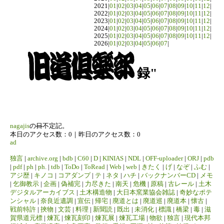
2021|
01
|
02
|
03
|
04
|
05
|
06
|
07
|
08
|
09
|
10
|
11
|
12
|
2022|
01
|
02
|
03
|
04
|
05
|
06
|
07
|
08
|
09
|
10
|
11
|
12
|
2023|
01
|
02
|
03
|
04
|
05
|
06
|
07
|
08
|
09
|
10
|
11
|
12
|
2024|
01
|
02
|
03
|
04
|
05
|
06
|
07
|
08
|
09
|
10
|
11
|
12
|
2025|
01
|
02
|
03
|
04
|
05
|
06
|
07
|
08
|
09
|
10
|
11
|
12
|
2026|
01
|
02
|
03
|
04
|
05
|
06
|
07
|
録"
nagajis
の
日
不定記。
本日のアクセス数：0｜昨日のアクセス数：0
ad
独言
|
archive.org
|
bdb
|
C60
|
D
|
KINIAS
|
NDL
|
OFF-uploader
|
ORJ
|
pdb
|
pdf
|
ph
|
ph.
|
tdb
|
ToDo
|
ToRead
|
Web
|
web
|
きたく
|
げ
|
なぞ
|
ふむ
|
アジ歴
|
キノコ
|
コアダンプ
|
テ
|
ネタ
|
ハチ
|
バックナンバーCD
|
メモ
|
乞御教示
|
企画
|
偽補完
|
力尽きた
|
南天
|
危機
|
原稿
|
古レール
|
土木
デジタルアーカイブス
|
土木構造物
|
大日本窯業協会雑誌
|
奇妙なポテ
ンシャル
|
奈良近遺調
|
宣伝
|
帰宅
|
廃道とは
|
廃道巡
|
廃道本
|
懐古
|
戦前特許
|
挾物
|
文芸
|
料理
|
新聞読
|
既出
|
未消化
|
標識
|
橋梁
|
毒
|
滋
賀県道元標
|
煉瓦
|
煉瓦刻印
|
煉瓦展
|
煉瓦工場
|
物欲
|
独言
|
現代本邦