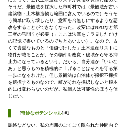
そうだ。景観法を採択した市町村では（景観法が古い
建築物・土木構造物も範囲に含んでいるので）そうそ
う簡単に取り壊したり、意匠を台無しにするような悪
改をすることができなくなった。改変にはNPOなど第
三者の諮問？が必要（←ここは法庫をチラ見しただけ
の記憶で書いているのでちとあいまい）。なので、古
くて貴重なものと「価値づけした」土木遺産リストに
物件が載ることが、その物件を改変・破壊から守る抑
止力になっているという。だから、自分達が「いいな
あ」と思うものを積極的に上げることはそれを守る第
一歩になるわけだ。但し景観法は自治体が採択不採択
を選択するものなので、町がそれを採択しないと根本
的には変わらないのだが。私個人は可能性のほうを信
じたい。
[
奇妙なポテンシャル
] #1
脈絡などない。私の周囲のごくごく限られた仲間内で