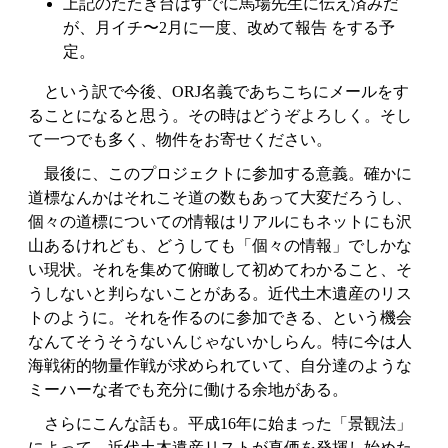
上記のたたき台はすでに馬場先生に伝え済みだ
が、月イチ〜2月に一度、改めて報告 をする予
定。
という訳で今後、ORJ名義であちこちにメールをす
ることになると思う。その時はどうぞよろしく。そし
て一つでも多く、物件をお寄せください。
最後に、このプロジェクトに参加する意義。確かに
道標なんかはそれこそ道の数もあって大変だろうし、
個々の道標についての情報はリアルにもネットにも沢
山あるけれども、どうしても「個々の情報」でしかな
い現状。それを集めて俯瞰して初めてわかること、そ
うしないと判らないことがある。近代土木遺産のリス
トのように。それを作るのに参加できる、という機会
なんてそうそうないんじゃないかしらん。特に今は人
海戦術的物量作戦が求められていて、自分達のような
ミーハーな者でも充分に働ける余地がある。
さらにこんな話も。平成16年に始まった「景観法」
によって、近代土木遺産リストが真価を発揮し始めた