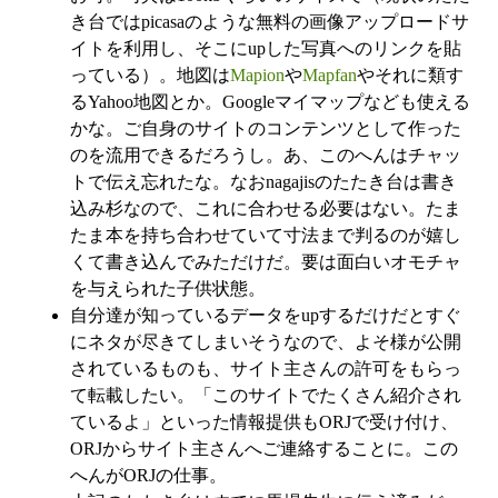
き台ではpicasaのような無料の画像アップロードサ
イトを利用し、そこにupした写真へのリンクを貼
っている）。地図は
Mapion
や
Mapfan
やそれに類す
るYahoo地図とか。Googleマイマップなども使える
かな。ご自身のサイトのコンテンツとして作った
のを流用できるだろうし。あ、このへんはチャッ
トで伝え忘れたな。なおnagajisのたたき台は書き
込み杉なので、これに合わせる必要はない。たま
たま本を持ち合わせていて寸法まで判るのが嬉し
くて書き込んでみただけだ。要は面白いオモチャ
を与えられた子供状態。
自分達が知っているデータをupするだけだとすぐ
にネタが尽きてしまいそうなので、よそ様が公開
されているものも、サイト主さんの許可をもらっ
て転載したい。「このサイトでたくさん紹介され
ているよ」といった情報提供もORJで受け付け、
ORJからサイト主さんへご連絡することに。この
へんがORJの仕事。