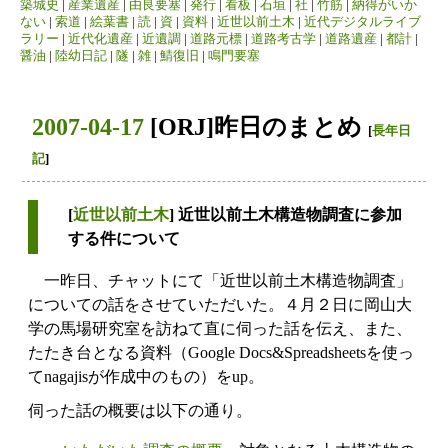
築城史
|
産業遺産
|
由良要塞
|
発行
|
看板
|
石垣
|
社
|
竹筋
|
納得がいか
ない
|
索道
|
絵葉書
|
読
|
資
|
資料
|
近世以前土木
|
近代デジタルライブ
ラリー
|
近代化遺産
|
近遺調
|
道路元標
|
道路考古学
|
道路遺産
|
都計
|
醤油
|
陸幼日記
|
隧
|
雑
|
鯖復旧
|
鳴門要塞
2007-04-17
[ORJ]昨日のまとめ
[
長年日
記
]
[
近世以前土木
] 近世以前土木構造物調査に参加
する件について
一昨日、チャットにて「近世以前土木構造物調査」
についての話をさせていただいた。４月２日に岡山大
学の馬場研究室を訪ねて直に伺った話を伝え、また、
たたき台となる資料（Google Docs&Spreadsheetsを使っ
てnagajisが作成中のもの）をup。
伺った話の概要は以下の通り。