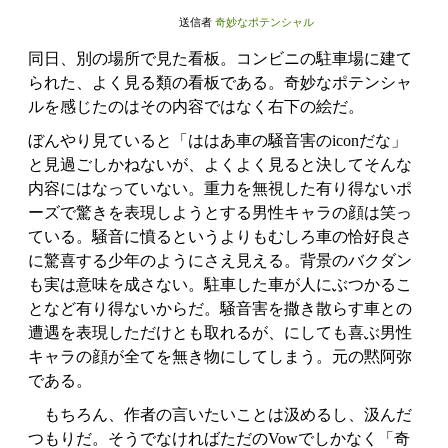
送信者
奇妙なポテンシャル
同日、別の場所で見た看板。コンビニの駐車場に建て
られた、よく見る類の看板である。奇妙なポテンシャ
ルを感じたのはその内容ではなく右下の絵だ。
ぼんやり見ていると「ははあ車の騒音害のiconだな」
と見過ごしかねないが、よくよく見ると決してそんな
内容にはなっていない。重力を無視した有り得ないポ
ーズで驚きを表現しようとする男性キャラの顔は笑っ
ている。騒音に憤るというよりもむしろ車の恰好良さ
に驚喜する少年のようにさえ見える。背景のバクダン
も実は意味を成さない。駐車した車が人にぶつかるこ
となど有り得ないからだ。騒音害を撒き散らす車との
遭遇を表現しただけとも取れるが、にしても喜ぶ男性
キャラの顔が全てを無き物にしてしまう。元の黙阿弥
である。
もちろん、作者の言いたいことは汲めるし、汲んだ
つもりだ。そうでなければただのVowでしかなく「奇