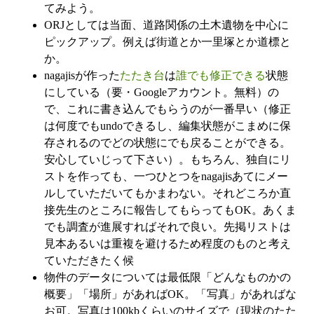
てみよう。
ORJとしては当面、道路関係の土木遺物を中心に
ピックアップ。例えば街道とか一里塚とか道標と
か。
nagajisが作った
たたき台
は
誰でも修正できる
状態
にしている（要・Googleアカウント。無料）の
で、これに書き込んでもらうのが一番早い（修正
は何度でもundoできるし、編集状態がこまめに保
存されるのでどの状態にでも戻ることができる。
安心していじって下さい）。もちろん、独自にリ
ストを作っても、一つひとつをnagajisあてにメー
ルしていただいてもかまわない。それどころか直
接先生のところに報告してもらってもOK。あくま
でも調査が進展すればそれで良い。先掲リストは
見本あるいは重複を避けるため程度のものと考え
ていただきたく候
物件のデータについては最低限「どんなものかの
概要」「場所」があればOK。「写真」があればな
お可。写真は100kbくらいのサイズで（現状のたた