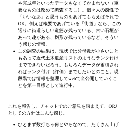
や完成年といったデータもなくてかまわない（重
要なものは改めて調査するし）。個々人の感性で
「いいなあ」と思うものをあげてもらえばそれで
OK。例えば概要であげている「街道」なら、この
辺りに街道らしい道筋が残っている、古い石垣が
あって趣がある、桝形が残っているなど、そうい
う感じの情報。
この調査の結果は、現状では分母数が小さいこと
もあって近代土木遺産リストのようなランク付け
までできないだろう。もちろんデータが蓄積され
ればランク付け（評価）までしたいとのこと。現
段階では情報を整理してwebで全公開していくこ
とを第一目標として進行中。
これを報告し、チャットでのご意見を踏まえて、ORJ
としての方針はこんな感じ。
ひとまず数打ちゃ何とやらなので、たくさん上げ