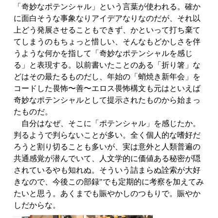
「奇妙なポテンシャル」という言葉が使われる。確か
に面白そうな事象なりアイデアなりなのだが、それ以
上どう発展させることもできず、かといって打ち棄て
てしまうのもちょっと惜しい、そんなもどかしさを伴
うような何かを指して「奇妙なポテンシャルを感じ
る」と表現する。以前書いたことのある「折り箸」な
どはその最たるものだし、年始の「蛸焼き新年会」を
コードした畏怖〜善〜エロス畏怖構文も元はといえば
奇妙なポテンシャルとして提示されたものから始まっ
たものだ。
自分はなぜ、そこに「ポテンシャル」を感じたか。
判るようで判らないことが多い。全く個人的な嗜好だ
ろうと割り切ることも多いが、実は意外と人類普遍の
共通感覚が潜んでいて、人文学的に価値ある秘密が隠
されているやも知れぬ。そういう詰まらぬ詮索が大好
きなので、今後この部録"でも定期的に考察を加えてみ
たいと思う。あくまでも賑やかしのつもりで。賑やか
しだからな。