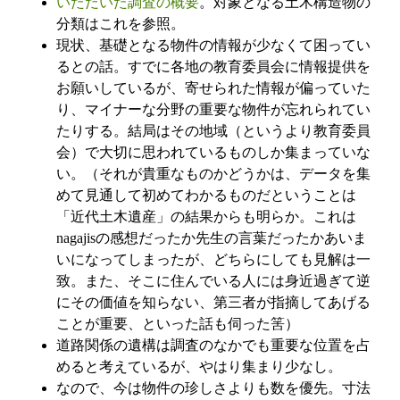
いただいた調査の概要
。対象となる土木構造物の
分類はこれを参照。
現状、基礎となる物件の情報が少なくて困ってい
るとの話。すでに各地の教育委員会に情報提供を
お願いしているが、寄せられた情報が偏っていた
り、マイナーな分野の重要な物件が忘れられてい
たりする。結局はその地域（というより教育委員
会）で大切に思われているものしか集まっていな
い。（それが貴重なものかどうかは、データを集
めて見通して初めてわかるものだということは
「近代土木遺産」の結果からも明らか。これは
nagajisの感想だったか先生の言葉だったかあいま
いになってしまったが、どちらにしても見解は一
致。また、そこに住んでいる人には身近過ぎて逆
にその価値を知らない、第三者が指摘してあげる
ことが重要、といった話も伺った筈）
道路関係の遺構は調査のなかでも重要な位置を占
めると考えているが、やはり集まり少なし。
なので、今は物件の珍しさよりも数を優先。寸法