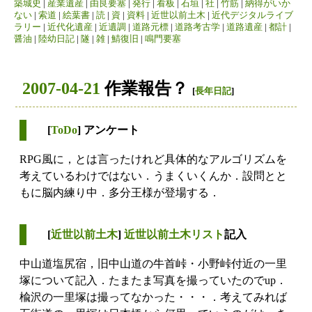
築城史
|
産業遺産
|
由良要塞
|
発行
|
看板
|
石垣
|
社
|
竹筋
|
納得がいか
ない
|
索道
|
絵葉書
|
読
|
資
|
資料
|
近世以前土木
|
近代デジタルライブ
ラリー
|
近代化遺産
|
近遺調
|
道路元標
|
道路考古学
|
道路遺産
|
都計
|
醤油
|
陸幼日記
|
隧
|
雑
|
鯖復旧
|
鳴門要塞
2007-04-21
作業報告？
[
長年日記
]
[
ToDo
] アンケート
RPG風に，とは言ったけれど具体的なアルゴリズムを
考えているわけではない．うまくいくんか．設問とと
もに脳内練り中．多分王様が登場する．
[
近世以前土木
]
近世以前土木リスト
記入
中山道塩尻宿，旧中山道の牛首峠・小野峠付近の一里
塚について記入．たまたま写真を撮っていたのでup．
楡沢の一里塚は撮ってなかった・・・．考えてみれば