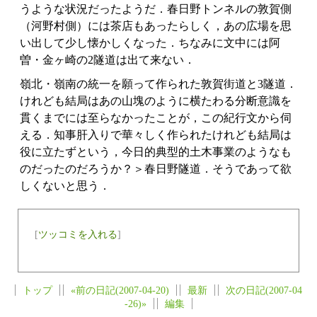
うような状況だったようだ．春日野トンネルの敦賀側
（河野村側）には茶店もあったらしく，あの広場を思
い出して少し懐かしくなった．ちなみに文中には阿
曽・金ヶ崎の2隧道は出て来ない．
嶺北・嶺南の統一を願って作られた敦賀街道と3隧道．
けれども結局はあの山塊のように横たわる分断意識を
貫くまでには至らなかったことが，この紀行文から伺
える．知事肝入りで華々しく作られたけれども結局は
役に立たずという，今日的典型的土木事業のようなも
のだったのだろうか？＞春日野隧道．そうであって欲
しくないと思う．
[
ツッコミを入れる
]
トップ
«前の日記(2007-04-20)
最新
次の日記(2007-04
-26)»
編集