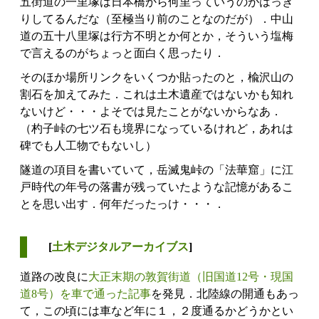
五街道の一里塚は日本橋から何里っていうのがはっき
りしてるんだな（至極当り前のことなのだが）．中山
道の五十八里塚は行方不明とか何とか，そういう塩梅
で言えるのがちょっと面白く思ったり．
そのほか場所リンクをいくつか貼ったのと，楡沢山の
割石を加えてみた．これは土木遺産ではないかも知れ
ないけど・・・よそでは見たことがないからなあ．
（杓子峠の七ツ石も境界になっているけれど，あれは
碑でも人工物でもないし）
隧道の項目を書いていて，岳滅鬼峠の「法華窟」に江
戸時代の年号の落書が残っていたような記憶があるこ
とを思い出す．何年だったっけ・・・．
[
土木デジタルアーカイブス
]
道路の改良に
大正末期の敦賀街道（旧国道12号・現国
道8号）を車で通った記事
を発見．北陸線の開通もあっ
て，この頃には車など年に１，２度通るかどうかとい