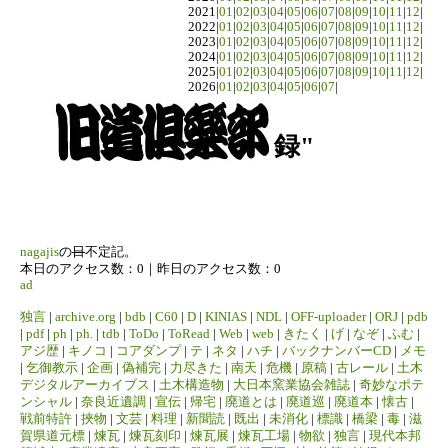
2021|
01
|
02
|
03
|
04
|
05
|
06
|
07
|
08
|
09
|
10
|
11
|
12
|
2022|
01
|
02
|
03
|
04
|
05
|
06
|
07
|
08
|
09
|
10
|
11
|
12
|
2023|
01
|
02
|
03
|
04
|
05
|
06
|
07
|
08
|
09
|
10
|
11
|
12
|
2024|
01
|
02
|
03
|
04
|
05
|
06
|
07
|
08
|
09
|
10
|
11
|
12
|
2025|
01
|
02
|
03
|
04
|
05
|
06
|
07
|
08
|
09
|
10
|
11
|
12
|
2026|
01
|
02
|
03
|
04
|
05
|
06
|
07
|
録"
nagajis
の
日
不定記。
本日のアクセス数：0｜昨日のアクセス数：0
ad
独言
|
archive.org
|
bdb
|
C60
|
D
|
KINIAS
|
NDL
|
OFF-uploader
|
ORJ
|
pdb
|
pdf
|
ph
|
ph.
|
tdb
|
ToDo
|
ToRead
|
Web
|
web
|
きたく
|
げ
|
なぞ
|
ふむ
|
アジ歴
|
キノコ
|
コアダンプ
|
テ
|
ネタ
|
ハチ
|
バックナンバーCD
|
メモ
|
乞御教示
|
企画
|
偽補完
|
力尽きた
|
南天
|
危機
|
原稿
|
古レール
|
土木
デジタルアーカイブス
|
土木構造物
|
大日本窯業協会雑誌
|
奇妙なポテ
ンシャル
|
奈良近遺調
|
宣伝
|
帰宅
|
廃道とは
|
廃道巡
|
廃道本
|
懐古
|
戦前特許
|
挾物
|
文芸
|
料理
|
新聞読
|
既出
|
未消化
|
標識
|
橋梁
|
毒
|
滋
賀県道元標
|
煉瓦
|
煉瓦刻印
|
煉瓦展
|
煉瓦工場
|
物欲
|
独言
|
現代本邦