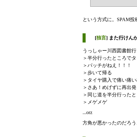
という方式に。SPAM投
[
独言
] また行けん
うっしゃー川西図書館行
＞半分行ったところでタ
＞パッチがねえ！！！
＞歩いて帰る
＞タイヤ購入で痛い痛い
＞さあ！めげずに再出発
＞同じ道を半分行ったと
＞メゲメゲ
...orz
方角が悪かったのだろう