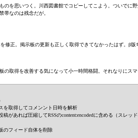
ものを思いつく。川西図書館でコピーしてこよう。ついでに野
禁帯なのは残念だが。
の表示を修正。掲示板の更新も正しく取得できてなかったはず。β
板の取得を改善する気になって小一時間格闘。それなりにスマ
得
スを取得してコメンント日時を解析
稿があれば圧縮してRSSのcontent:encodedに含める（スレ
板のフィード自体を削除