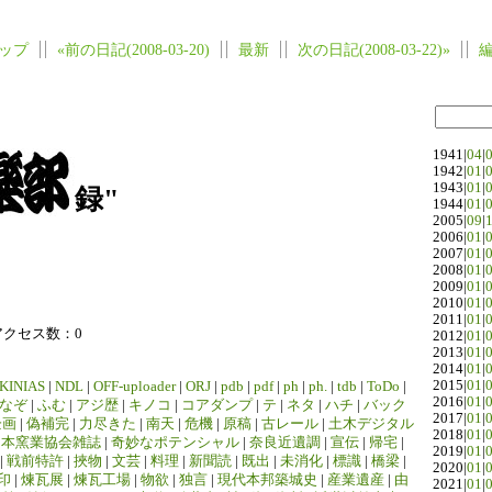
ップ
«前の日記(2008-03-20)
最新
次の日記(2008-03-22)»
1941|
04
|
1942|
01
|
1943|
01
|
録"
1944|
01
|
2005|
09
|
2006|
01
|
2007|
01
|
2008|
01
|
2009|
01
|
2010|
01
|
2011|
01
|
アクセス数：0
2012|
01
|
2013|
01
|
2014|
01
|
2015|
01
|
KINIAS
|
NDL
|
OFF-uploader
|
ORJ
|
pdb
|
pdf
|
ph
|
ph.
|
tdb
|
ToDo
|
2016|
01
|
なぞ
|
ふむ
|
アジ歴
|
キノコ
|
コアダンプ
|
テ
|
ネタ
|
ハチ
|
バック
2017|
01
|
企画
|
偽補完
|
力尽きた
|
南天
|
危機
|
原稿
|
古レール
|
土木デジタル
2018|
01
|
日本窯業協会雑誌
|
奇妙なポテンシャル
|
奈良近遺調
|
宣伝
|
帰宅
|
2019|
01
|
|
戦前特許
|
挾物
|
文芸
|
料理
|
新聞読
|
既出
|
未消化
|
標識
|
橋梁
|
2020|
01
|
印
|
煉瓦展
|
煉瓦工場
|
物欲
|
独言
|
現代本邦築城史
|
産業遺産
|
由
2021|
01
|