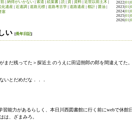
竹筋
|
納得がいかない
|
索道
|
絵葉書
|
読
|
資
|
資料
|
近世以前土木
|
2022|
01
|
代化遺産
|
近遺調
|
道路元標
|
道路考古学
|
道路遺産
|
都計
|
醤油
|
2023|
01
|
2024|
01
|
要塞
2025|
01
|
2026|
01
|
しい
[
長年日記
]
がまだ残ってた＞探近土 のうえに田辺朔郎の郎を間違えてた。
ないとだめだな．．．
少しは学習能力があるらしく、本日川西図書館に行く前にwebで休
はは、ざまみろ。