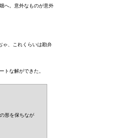
畑へ。意外なものが意外
版ぢゃ、これくらいは勘弁
ートな解ができた。
ッドの形を保ちなが