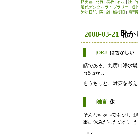
良要塞
|
発行
|
看板
|
石垣
|
社
|
近代デジタルライブラリー
|
近
陸幼日記
|
隧
|
雑
|
鯖復旧
|
鳴門
2008-03-21
恥か
[
ORJ
] はぢかしい
話である。九度山浄水場
う5版かよ。
もうちっと、対策を考え
[
独言
] 休
そんなnagajisでも
事に休みだったのだ。う
...orz