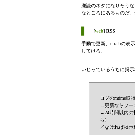
廃読のネタになりそうな
なところにあるものだ。
[
web
] RSS
手動で更新、errata
してけろ。
いじっているうちに掲示
ログのmtime取
→更新ならソー
→24時間以内の投
ら）
／なければ掲示