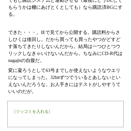
でもし購読システムと連動させる（最後にどうDLして
もらうかは棚にあげとくとしても）なら購読済BGにす
る。
できた・・・。IEで見てから公開する。購読料からさ
しひくは後回し。だから買っても買ったやつがどすど
す落ちてきたりしないんだから。結局は一つひとつウ
リックしなきゃいけないんだから。ちなみにCD-R代は
nagajisの自腹だ。
変に凝ろうとして63号までしか使えないようなウエリ
になってしまった。32bitずつでういるとあしないとい
えないんだろうな。お人手きにはテストがしやすうて
いいのだが。
[
ツッコミを入れる
]