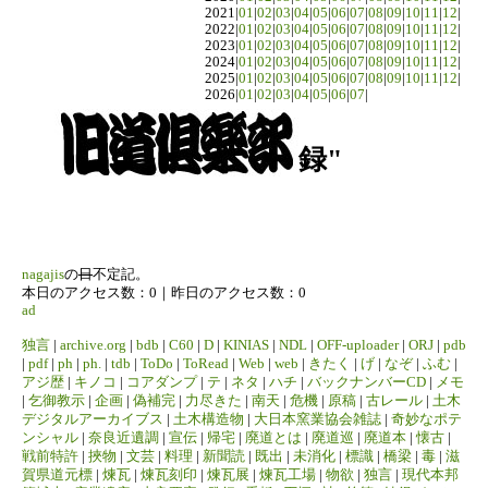
2021|
01
|
02
|
03
|
04
|
05
|
06
|
07
|
08
|
09
|
10
|
11
|
12
|
2022|
01
|
02
|
03
|
04
|
05
|
06
|
07
|
08
|
09
|
10
|
11
|
12
|
2023|
01
|
02
|
03
|
04
|
05
|
06
|
07
|
08
|
09
|
10
|
11
|
12
|
2024|
01
|
02
|
03
|
04
|
05
|
06
|
07
|
08
|
09
|
10
|
11
|
12
|
2025|
01
|
02
|
03
|
04
|
05
|
06
|
07
|
08
|
09
|
10
|
11
|
12
|
2026|
01
|
02
|
03
|
04
|
05
|
06
|
07
|
録"
nagajis
の
日
不定記。
本日のアクセス数：0｜昨日のアクセス数：0
ad
独言
|
archive.org
|
bdb
|
C60
|
D
|
KINIAS
|
NDL
|
OFF-uploader
|
ORJ
|
pdb
|
pdf
|
ph
|
ph.
|
tdb
|
ToDo
|
ToRead
|
Web
|
web
|
きたく
|
げ
|
なぞ
|
ふむ
|
アジ歴
|
キノコ
|
コアダンプ
|
テ
|
ネタ
|
ハチ
|
バックナンバーCD
|
メモ
|
乞御教示
|
企画
|
偽補完
|
力尽きた
|
南天
|
危機
|
原稿
|
古レール
|
土木
デジタルアーカイブス
|
土木構造物
|
大日本窯業協会雑誌
|
奇妙なポテ
ンシャル
|
奈良近遺調
|
宣伝
|
帰宅
|
廃道とは
|
廃道巡
|
廃道本
|
懐古
|
戦前特許
|
挾物
|
文芸
|
料理
|
新聞読
|
既出
|
未消化
|
標識
|
橋梁
|
毒
|
滋
賀県道元標
|
煉瓦
|
煉瓦刻印
|
煉瓦展
|
煉瓦工場
|
物欲
|
独言
|
現代本邦