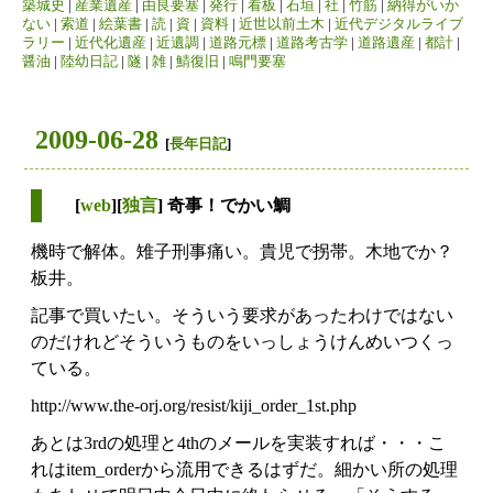
築城史
|
産業遺産
|
由良要塞
|
発行
|
看板
|
石垣
|
社
|
竹筋
|
納得がいか
ない
|
索道
|
絵葉書
|
読
|
資
|
資料
|
近世以前土木
|
近代デジタルライブ
ラリー
|
近代化遺産
|
近遺調
|
道路元標
|
道路考古学
|
道路遺産
|
都計
|
醤油
|
陸幼日記
|
隧
|
雑
|
鯖復旧
|
鳴門要塞
2009-06-28
[
長年日記
]
[
web
][
独言
] 奇事！でかい鯛
機時で解体。雉子刑事痛い。貴児で拐帯。木地でか？
板井。
記事で買いたい。そういう要求があったわけではない
のだけれどそういうものをいっしょうけんめいつくっ
ている。
http://www.the-orj.org/resist/kiji_order_1st.php
あとは3rdの処理と4thのメールを実装すれば・・・こ
れはitem_orderから流用できるはずだ。細かい所の処理