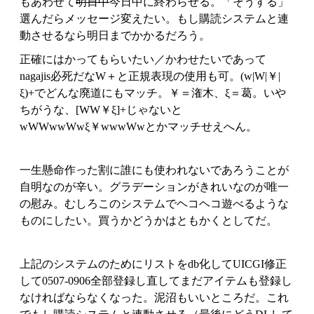
もあわせて
明日中
今日中に終わらせる。「そうする」
選んだらメッセージ変えたい。もし購読システムと連
動させるなら明日までかかるだろう。
正確にはかってもらいたい／かわせたいであって
nagajis必死だなW＋と正規表現の使用も可。(w|W|￥|
ξ)+でどんな廃道にもマッチ。￥＝潅木、ξ＝葛。いや
ちがうな、[WW￥ξ]+じゃないと
wWWwwWwξ￥wwwWwとかマッチせえへん。
一生懸命作った割に誰にも使われないであろうことが
自明なのが辛い。グラデーションがきれいなのが唯一
の慰み。むしろこのシステムでヘコヘコ遊べるような
ものにしたい。買うかどうかはともかくとしてだ。
上記のシステムのためにリストをdb化してUICGI修正
して0507-0906全部登録し直してまだアイテムも登録し
なければならなくなった。泥沼もいいところだ。これ