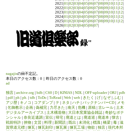
2021|
01
|
02
|
03
|
04
|
05
|
06
|
07
|
08
|
09
|
10
|
11
|
12
|
2022|
01
|
02
|
03
|
04
|
05
|
06
|
07
|
08
|
09
|
10
|
11
|
12
|
2023|
01
|
02
|
03
|
04
|
05
|
06
|
07
|
08
|
09
|
10
|
11
|
12
|
2024|
01
|
02
|
03
|
04
|
05
|
06
|
07
|
08
|
09
|
10
|
11
|
12
|
2025|
01
|
02
|
03
|
04
|
05
|
06
|
07
|
08
|
09
|
10
|
11
|
12
|
2026|
01
|
02
|
03
|
04
|
05
|
06
|
07
|
録"
nagajis
の
日
不定記。
本日のアクセス数：0｜昨日のアクセス数：0
ad
独言
|
archive.org
|
bdb
|
C60
|
D
|
KINIAS
|
NDL
|
OFF-uploader
|
ORJ
|
pdb
|
pdf
|
ph
|
ph.
|
tdb
|
ToDo
|
ToRead
|
Web
|
web
|
きたく
|
げ
|
なぞ
|
ふむ
|
アジ歴
|
キノコ
|
コアダンプ
|
テ
|
ネタ
|
ハチ
|
バックナンバーCD
|
メモ
|
乞御教示
|
企画
|
偽補完
|
力尽きた
|
南天
|
危機
|
原稿
|
古レール
|
土木
デジタルアーカイブス
|
土木構造物
|
大日本窯業協会雑誌
|
奇妙なポテ
ンシャル
|
奈良近遺調
|
宣伝
|
帰宅
|
廃道とは
|
廃道巡
|
廃道本
|
懐古
|
戦前特許
|
挾物
|
文芸
|
料理
|
新聞読
|
既出
|
未消化
|
標識
|
橋梁
|
毒
|
滋
賀県道元標
|
煉瓦
|
煉瓦刻印
|
煉瓦展
|
煉瓦工場
|
物欲
|
独言
|
現代本邦