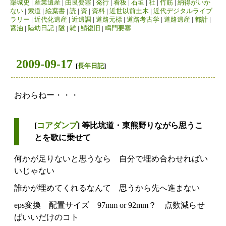
築城史
|
産業遺産
|
由良要塞
|
発行
|
看板
|
石垣
|
社
|
竹筋
|
納得がいか
ない
|
索道
|
絵葉書
|
読
|
資
|
資料
|
近世以前土木
|
近代デジタルライブ
ラリー
|
近代化遺産
|
近遺調
|
道路元標
|
道路考古学
|
道路遺産
|
都計
|
醤油
|
陸幼日記
|
隧
|
雑
|
鯖復旧
|
鳴門要塞
2009-09-17
[
長年日記
]
おわらねー・・・
[
コアダンプ
] 等比坑道・東熊野りながら思うこ
とを歌に乗せて
何かが足りないと思うなら 自分で埋め合わせればい
いじゃない
誰かが埋めてくれるなんて 思うから先へ進まない
eps変換 配置サイズ 97mm or 92mm？ 点数減らせ
ばいいだけのコト