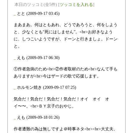
本日のツッコミ(全5件) [
ツッコミを入れる
]
_
とと
(2009-09-17 03:45)
まあまあ。何はともあれ、どうであろうと、何をしよう
と、少なくとも“死にはしません”。<br>お好きなよう
に、しつこいようですが、ドーンと行きましょ。ドーン
と。
_
えも
(2009-09-17 06:30)
①作者急病のため<br>②作者取材のため<br>なんて手も
ありますが<br>今はザードの歌で応援します。
_
ホルモン焼き
(2009-09-17 07:25)
気合だ！気合だ！気合だ！気合だ！オイ オイ オ
イ〜〜。<br>ＢＹ京子のおやじ。
_
えも
(2009-09-18 01:26)
作者遭難の為は無しですよ＠時事ネタ<br><br>大丈夫、