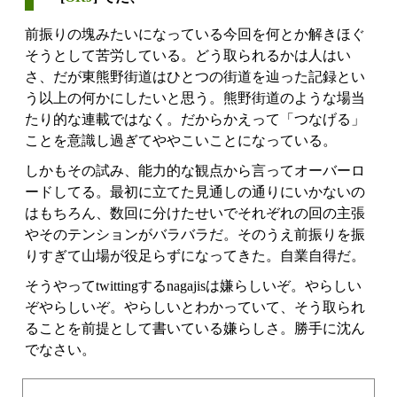
前振りの塊みたいになっている今回を何とか解きほぐ
そうとして苦労している。どう取られるかは人はい
さ、だが東熊野街道はひとつの街道を辿った記録とい
う以上の何かにしたいと思う。熊野街道のような場当
たり的な連載ではなく。だからかえって「つなげる」
ことを意識し過ぎてややこいことになっている。
しかもその試み、能力的な観点から言ってオーバーロ
ードしてる。最初に立てた見通しの通りにいかないの
はもちろん、数回に分けたせいでそれぞれの回の主張
やそのテンションがバラバラだ。そのうえ前振りを振
りすぎて山場が役足らずになってきた。自業自得だ。
そうやってtwittingするnagajisは嫌らしいぞ。やらしい
ぞやらしいぞ。やらしいとわかっていて、そう取られ
ることを前提として書いている嫌らしさ。勝手に沈ん
でなさい。