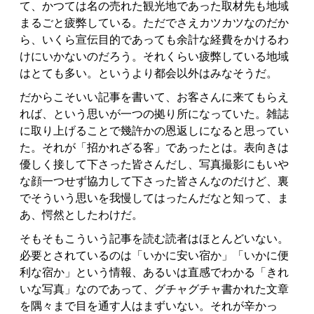
て、かつては名の売れた観光地であった取材先も地域
まるごと疲弊している。ただでさえカツカツなのだか
ら、いくら宣伝目的であっても余計な経費をかけるわ
けにいかないのだろう。それくらい疲弊している地域
はとても多い。というより都会以外はみなそうだ。
だからこそいい記事を書いて、お客さんに来てもらえ
れば、という思いが一つの拠り所になっていた。雑誌
に取り上げることで幾許かの恩返しになると思ってい
た。それが「招かれざる客」であったとは。表向きは
優しく接して下さった皆さんだし、写真撮影にもいや
な顔一つせず協力して下さった皆さんなのだけど、裏
でそういう思いを我慢してはったんだなと知って、ま
あ、愕然としたわけだ。
そもそもこういう記事を読む読者はほとんどいない。
必要とされているのは「いかに安い宿か」「いかに便
利な宿か」という情報、あるいは直感でわかる「きれ
いな写真」なのであって、グチャグチャ書かれた文章
を隅々まで目を通す人はまずいない。それが辛かっ