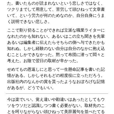
た。書いたものが読まれないという悲しさではなく、
ツクリまでして用意して、苦労して頭ひねって文章書
いて、という労力が何のためなのか、自分自身にうま
く説明できない悲しさ。
ここで割り切ることができれば立派な職業ライターに
なれたのかも知れない。あるいはこの立ち聞きを先輩
あるいは編集者に伝えたらそちらの側へ与できたかも
知れぬ。しかし経験のない自分は自分のなかに抱え込
むことしかできなかった。黙って布団に潜って悶々と
考えた。お陰で翌日の取材が辛かった。
せめてもの恩返しにと思って一生懸命記事を書いた記
憶がある。しかしそれもどの程度役に立っただろう。
出版社内のなんかの賞を貰ったようなおぼろげな記憶
があるが、どうでもいい。
今は楽でいい。覚え違いや勘違いはあったとしてもウ
ソをウソだと認識しつつ書く必要がない。取材先のこ
とを呵りながらない頭ひねって美辞麗句を並べたてる