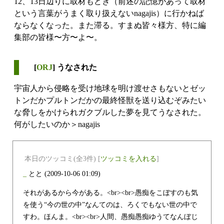
12、13日辺りに取材もどき（前述の記憶があって取材
という言葉がうまく取り扱えないnagajis）に行かねば
ならなくなった。また滞る。すまぬ皆々様方、特に編
集部の皆様〜方〜よ〜。
[
ORJ
] うなされた
宇宙人から侵略を受け地球を明け渡せさもないとゼッ
トンだかプルトンだかの最終怪獣を送り込むぞみたい
な脅しをかけられガクブルした夢を見てうなされた。
何がしたいのか＞nagajis
本日のツッコミ(全3件) [
ツッコミを入れる
]
_
とと
(2009-10-06 01:09)
それがあるから今がある。<br><br>愚痴をこぼすのも気
を使う“今の世の中”なんてのは、ろくでもない世の中で
すわ。ほんま。<br><br>人間、愚痴愚痴ゆうてなんぼじ