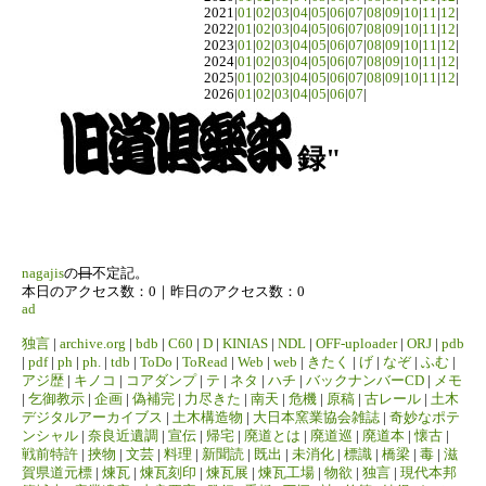
2021|
01
|
02
|
03
|
04
|
05
|
06
|
07
|
08
|
09
|
10
|
11
|
12
|
2022|
01
|
02
|
03
|
04
|
05
|
06
|
07
|
08
|
09
|
10
|
11
|
12
|
2023|
01
|
02
|
03
|
04
|
05
|
06
|
07
|
08
|
09
|
10
|
11
|
12
|
2024|
01
|
02
|
03
|
04
|
05
|
06
|
07
|
08
|
09
|
10
|
11
|
12
|
2025|
01
|
02
|
03
|
04
|
05
|
06
|
07
|
08
|
09
|
10
|
11
|
12
|
2026|
01
|
02
|
03
|
04
|
05
|
06
|
07
|
録"
nagajis
の
日
不定記。
本日のアクセス数：0｜昨日のアクセス数：0
ad
独言
|
archive.org
|
bdb
|
C60
|
D
|
KINIAS
|
NDL
|
OFF-uploader
|
ORJ
|
pdb
|
pdf
|
ph
|
ph.
|
tdb
|
ToDo
|
ToRead
|
Web
|
web
|
きたく
|
げ
|
なぞ
|
ふむ
|
アジ歴
|
キノコ
|
コアダンプ
|
テ
|
ネタ
|
ハチ
|
バックナンバーCD
|
メモ
|
乞御教示
|
企画
|
偽補完
|
力尽きた
|
南天
|
危機
|
原稿
|
古レール
|
土木
デジタルアーカイブス
|
土木構造物
|
大日本窯業協会雑誌
|
奇妙なポテ
ンシャル
|
奈良近遺調
|
宣伝
|
帰宅
|
廃道とは
|
廃道巡
|
廃道本
|
懐古
|
戦前特許
|
挾物
|
文芸
|
料理
|
新聞読
|
既出
|
未消化
|
標識
|
橋梁
|
毒
|
滋
賀県道元標
|
煉瓦
|
煉瓦刻印
|
煉瓦展
|
煉瓦工場
|
物欲
|
独言
|
現代本邦