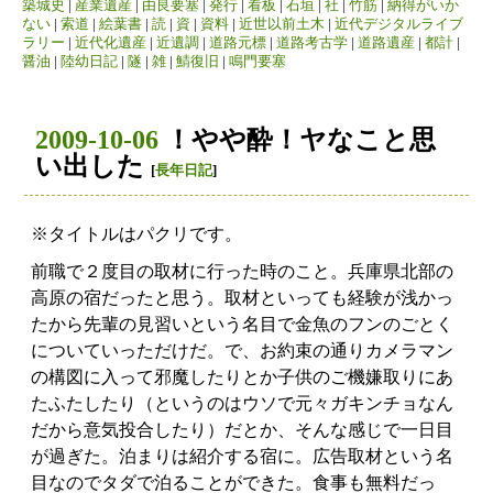
築城史
|
産業遺産
|
由良要塞
|
発行
|
看板
|
石垣
|
社
|
竹筋
|
納得がいか
ない
|
索道
|
絵葉書
|
読
|
資
|
資料
|
近世以前土木
|
近代デジタルライブ
ラリー
|
近代化遺産
|
近遺調
|
道路元標
|
道路考古学
|
道路遺産
|
都計
|
醤油
|
陸幼日記
|
隧
|
雑
|
鯖復旧
|
鳴門要塞
2009-10-06
！やや酔！ヤなこと思
い出した
[
長年日記
]
※タイトルはパクリです。
前職で２度目の取材に行った時のこと。兵庫県北部の
高原の宿だったと思う。取材といっても経験が浅かっ
たから先輩の見習いという名目で金魚のフンのごとく
についていっただけだ。で、お約束の通りカメラマン
の構図に入って邪魔したりとか子供のご機嫌取りにあ
たふたしたり（というのはウソで元々ガキンチョなん
だから意気投合したり）だとか、そんな感じで一日目
が過ぎた。泊まりは紹介する宿に。広告取材という名
目なのでタダで泊ることができた。食事も無料だっ