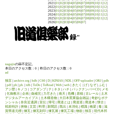
2021|
01
|
02
|
03
|
04
|
05
|
06
|
07
|
08
|
09
|
10
|
11
|
12
|
2022|
01
|
02
|
03
|
04
|
05
|
06
|
07
|
08
|
09
|
10
|
11
|
12
|
2023|
01
|
02
|
03
|
04
|
05
|
06
|
07
|
08
|
09
|
10
|
11
|
12
|
2024|
01
|
02
|
03
|
04
|
05
|
06
|
07
|
08
|
09
|
10
|
11
|
12
|
2025|
01
|
02
|
03
|
04
|
05
|
06
|
07
|
08
|
09
|
10
|
11
|
12
|
2026|
01
|
02
|
03
|
04
|
05
|
06
|
07
|
録"
nagajis
の
日
不定記。
本日のアクセス数：0｜昨日のアクセス数：0
ad
独言
|
archive.org
|
bdb
|
C60
|
D
|
KINIAS
|
NDL
|
OFF-uploader
|
ORJ
|
pdb
|
pdf
|
ph
|
ph.
|
tdb
|
ToDo
|
ToRead
|
Web
|
web
|
きたく
|
げ
|
なぞ
|
ふむ
|
アジ歴
|
キノコ
|
コアダンプ
|
テ
|
ネタ
|
ハチ
|
バックナンバーCD
|
メモ
|
乞御教示
|
企画
|
偽補完
|
力尽きた
|
南天
|
危機
|
原稿
|
古レール
|
土木
デジタルアーカイブス
|
土木構造物
|
大日本窯業協会雑誌
|
奇妙なポテ
ンシャル
|
奈良近遺調
|
宣伝
|
帰宅
|
廃道とは
|
廃道巡
|
廃道本
|
懐古
|
戦前特許
|
挾物
|
文芸
|
料理
|
新聞読
|
既出
|
未消化
|
標識
|
橋梁
|
毒
|
滋
賀県道元標
|
煉瓦
|
煉瓦刻印
|
煉瓦展
|
煉瓦工場
|
物欲
|
独言
|
現代本邦