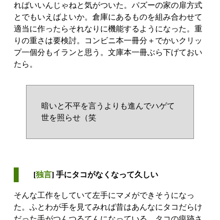
ればいいんじゃねと気がついた。パズーの家の扉方式
とでもいえばよいか。倉庫にあるものを組み合わせて
適当に作ったらそれなりに機能するようになった。重
りの重さは要検討。コンビニ本一冊分＋でかいクリッ
プ一個分もイランと思う。文庫本一冊ぶら下げておい
たら。
暗いと不平を言うよりも進んでハゲて
世を照らせ（笑
[
独言
] 手にタコがなくなって久しい
そんな工作をしていて左手にマメができそうになっ
た。ふとわが手を見てみれば昔はあんなにタコだらけ
だった手がつんつるてんになっている。タコの痕跡さ