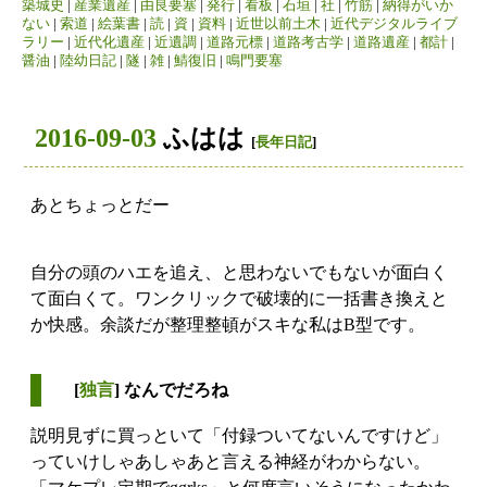
築城史
|
産業遺産
|
由良要塞
|
発行
|
看板
|
石垣
|
社
|
竹筋
|
納得がいか
ない
|
索道
|
絵葉書
|
読
|
資
|
資料
|
近世以前土木
|
近代デジタルライブ
ラリー
|
近代化遺産
|
近遺調
|
道路元標
|
道路考古学
|
道路遺産
|
都計
|
醤油
|
陸幼日記
|
隧
|
雑
|
鯖復旧
|
鳴門要塞
2016-09-03
ふはは
[
長年日記
]
あとちょっとだー
自分の頭のハエを追え、と思わないでもないが面白く
て面白くて。ワンクリックで破壊的に一括書き換えと
か快感。余談だが整理整頓がスキな私はB型です。
[
独言
] なんでだろね
説明見ずに買っといて「付録ついてないんですけど」
っていけしゃあしゃあと言える神経がわからない。