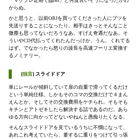
「マケプレ定期でggrks」と何度言いそうになったかわ
からぬ。
かと思うと、以前ORJを買ってくださった人にブツを
先送りすることになったり。相手はきっとそんなこと
微塵も思ってないだろうなあ。すげえ奇遇だなあ。そ
ういやCD代払ってくれたんだっけか。うん、くれてる
はず。でなかったら怒りの波長を高速フーリエ変換す
るノミナリー。
[
独言
] スライドドア
単にレールが傾斜していて扉の自重で滑ってくるだけ
という単純仕様。しかもそのコマの交換だけで４まん
えんとか。そしてその交換費用をケチられ。そもそも
キチンとアトゼキしたら解決する話であるのだ。あら
ゆる方向に向かってどないやねんと愚痴りたくなる。
そんなスライドドアを見ているうちに不憫になって、
あれこれ考えていたら、要するに重りをつけて引っ張