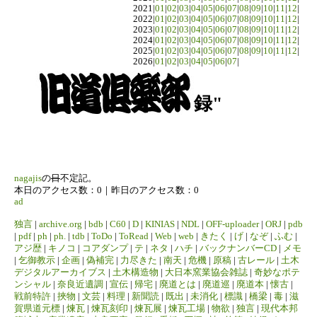
2021|
01
|
02
|
03
|
04
|
05
|
06
|
07
|
08
|
09
|
10
|
11
|
12
|
2022|
01
|
02
|
03
|
04
|
05
|
06
|
07
|
08
|
09
|
10
|
11
|
12
|
2023|
01
|
02
|
03
|
04
|
05
|
06
|
07
|
08
|
09
|
10
|
11
|
12
|
2024|
01
|
02
|
03
|
04
|
05
|
06
|
07
|
08
|
09
|
10
|
11
|
12
|
2025|
01
|
02
|
03
|
04
|
05
|
06
|
07
|
08
|
09
|
10
|
11
|
12
|
2026|
01
|
02
|
03
|
04
|
05
|
06
|
07
|
録"
nagajis
の
日
不定記。
本日のアクセス数：0｜昨日のアクセス数：0
ad
独言
|
archive.org
|
bdb
|
C60
|
D
|
KINIAS
|
NDL
|
OFF-uploader
|
ORJ
|
pdb
|
pdf
|
ph
|
ph.
|
tdb
|
ToDo
|
ToRead
|
Web
|
web
|
きたく
|
げ
|
なぞ
|
ふむ
|
アジ歴
|
キノコ
|
コアダンプ
|
テ
|
ネタ
|
ハチ
|
バックナンバーCD
|
メモ
|
乞御教示
|
企画
|
偽補完
|
力尽きた
|
南天
|
危機
|
原稿
|
古レール
|
土木
デジタルアーカイブス
|
土木構造物
|
大日本窯業協会雑誌
|
奇妙なポテ
ンシャル
|
奈良近遺調
|
宣伝
|
帰宅
|
廃道とは
|
廃道巡
|
廃道本
|
懐古
|
戦前特許
|
挾物
|
文芸
|
料理
|
新聞読
|
既出
|
未消化
|
標識
|
橋梁
|
毒
|
滋
賀県道元標
|
煉瓦
|
煉瓦刻印
|
煉瓦展
|
煉瓦工場
|
物欲
|
独言
|
現代本邦