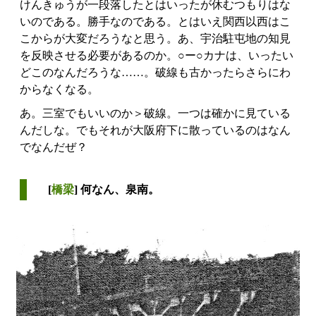
けんきゅうが一段落したとはいったが休むつもりはな
いのである。勝手なのである。とはいえ関西以西はこ
こからが大変だろうなと思う。あ、宇治駐屯地の知見
を反映させる必要があるのか。○ー○カナは、いったい
どこのなんだろうな……。破線も古かったらさらにわ
からなくなる。
あ。三室でもいいのか＞破線。一つは確かに見ている
んだしな。でもそれが大阪府下に散っているのはなん
でなんだぜ？
[
橋梁
] 何なん、泉南。