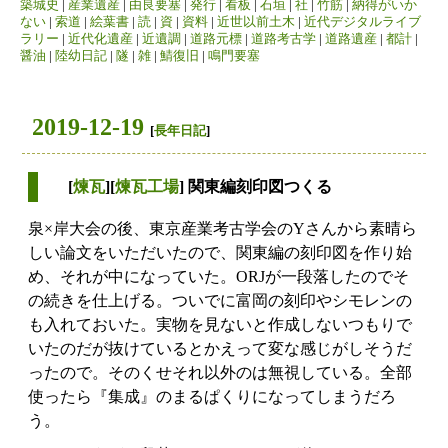
築城史
|
産業遺産
|
由良要塞
|
発行
|
看板
|
石垣
|
社
|
竹筋
|
納得がいか
ない
|
索道
|
絵葉書
|
読
|
資
|
資料
|
近世以前土木
|
近代デジタルライブ
ラリー
|
近代化遺産
|
近遺調
|
道路元標
|
道路考古学
|
道路遺産
|
都計
|
醤油
|
陸幼日記
|
隧
|
雑
|
鯖復旧
|
鳴門要塞
2019-12-19
[
長年日記
]
[
煉瓦
][
煉瓦工場
] 関東編刻印図つくる
泉×岸大会の後、東京産業考古学会のYさんから素晴ら
しい論文をいただいたので、関東編の刻印図を作り始
め、それが中になっていた。ORJが一段落したのでそ
の続きを仕上げる。ついでに富岡の刻印やシモレンの
も入れておいた。実物を見ないと作成しないつもりで
いたのだが抜けているとかえって変な感じがしそうだ
ったので。そのくせそれ以外のは無視している。全部
使ったら『集成』のまるぱくりになってしまうだろ
う。