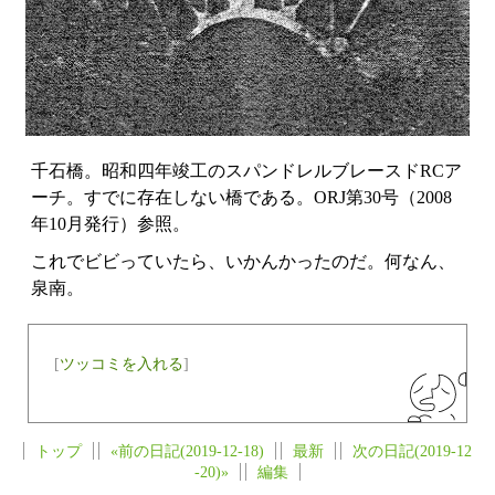
千石橋。昭和四年竣工のスパンドレルブレースドRCア
ーチ。すでに存在しない橋である。ORJ第30号（2008
年10月発行）参照。
これでビビっていたら、いかんかったのだ。何なん、
泉南。
[
ツッコミを入れる
]
トップ
«前の日記(2019-12-18)
最新
次の日記(2019-12
-20)»
編集