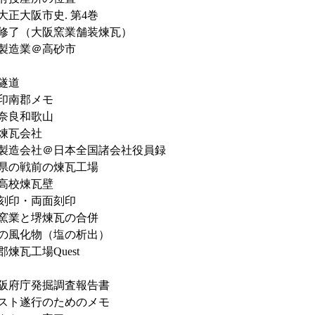
大正大阪市史. 第4巻
修了（大阪窯業舗装煉瓦）
製造業＠高砂市
隧道
印南郡メモ
奈良和歌山
煉瓦会社
製造会社＠日本全国諸会社役員録
県の戦前の煉瓦工場
高校煉瓦壁
刻印・両面刻印
窯業と堺煉瓦の合併
の風化物（塩の析出）
郡煉瓦工場Quest
阪府庁発掘調査報告書
スト遂行のためのメモ