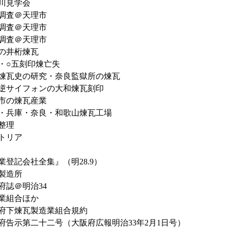
川見学会
調査＠天理市
調査＠天理市
調査＠天理市
の井桁煉瓦
・○五刻印煉亡失
煉瓦史の研究・奈良監獄所の煉瓦
逆サイフォンの大和煉瓦刻印
市の煉瓦産業
・兵庫・奈良・和歌山煉瓦工場
整理
トリア
業登記会社全集』（明28.9）
製造所
府誌＠明治34
業組合ほか
府下煉瓦製造業組合規約
府告示第二十二号（大阪府広報明治33年2月1日号）