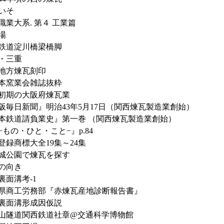
いそ
職業大系. 第４ 工業篇
場
鉄道淀川橋梁橋脚
・三重
地方煉瓦刻印
本窯業会雑誌抜粋
初期の大阪府煉瓦業
阪毎日新聞』明治43年5月17日（関西煉瓦製造業創始）
本鉄道請負業史』第一巻 （関西煉瓦製造業創始）
−もの・ひと・こと−』p.84
登録商標大全19集～24集
城公園で煉瓦を探す
の向き
裏面溝考-1
県商工労務部『赤煉瓦産地診断報告書』
裏面溝形成因仮説
山隧道関西鉄道社章@交通科学博物館