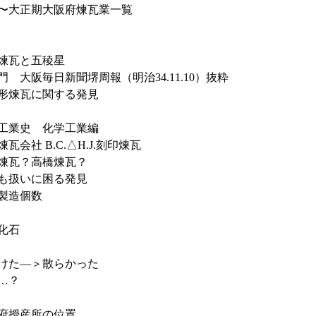
〜大正期大阪府煉瓦業一覧
煉瓦と五稜星
門 大阪毎日新聞堺周報（明治34.11.10）抜粋
形煉瓦に関する発見
工業史 化学工業編
瓦会社 B.C.△H.J.刻印煉瓦
煉瓦？高橋煉瓦？
も扱いに困る発見
製造個数
化石
けた―＞散らかった
…？
府授産所の位置