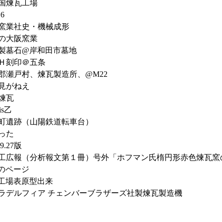
国煉瓦工場
16
窯業社史・機械成形
の大阪窯業
製墓石@岸和田市墓地
Ｈ刻印＠五条
郡瀬戸村、煉瓦製造所、@M22
見がねえ
煉瓦
jis乙
町遺跡（山陽鉄道転車台）
った
.9.27版
工広報（分析報文第１冊）号外「ホフマン氏楕円形赤色煉瓦窯の解
のページ
工場表原型出来
ラデルフィア チェンバーブラザーズ社製煉瓦製造機