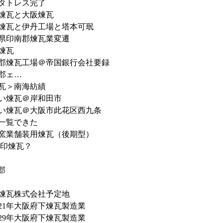
タトレス完了
煉瓦と大阪煉瓦
煉瓦と伊丹工場と塔本可珉
県印南郡煉瓦業変遷
煉瓦
郡煉瓦工場＠帝国銀行会社要録
郡ェ…
瓦＞南海紡績
い煉瓦＠岸和田市
い煉瓦＠大阪市此花区西九条
一覧できた
窯業舗装用煉瓦（後期型）
刻印煉瓦？
郡
煉瓦株式会社予定地
21年大阪府下煉瓦製造業
29年大阪府下煉瓦製造業