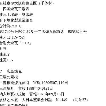
組社章＠大阪府住吉区（千体村）
・四国煉瓦工場表
煉瓦工場表・刻印表
府下煉化製造業組合
な計測のメモ
第1749号 円径九呎及十二呎煉瓦配置図 図第弐五号
使えばよかつた
舎耐火煉瓦「TTR」
セヨ
煉瓦？
煉瓦T15
７ 広島煉瓦
工場の規模
・曽根発煉瓦割引 官報 1930年07月19日
三津煉瓦 官報 1888年04月21日
納入煉瓦の規格 官報 1925年09月18日
規格と払底 大日本窯業会雑誌 No.149 （明治37）
44年頃の西の煉瓦