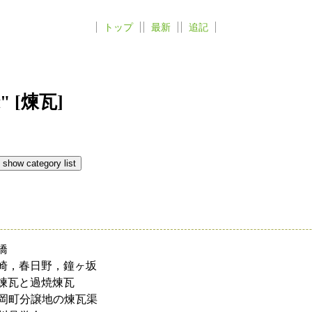
トップ
最新
追記
 [煉瓦]
橋
崎，春日野，鐘ヶ坂
煉瓦と過焼煉瓦
岡町分譲地の煉瓦渠