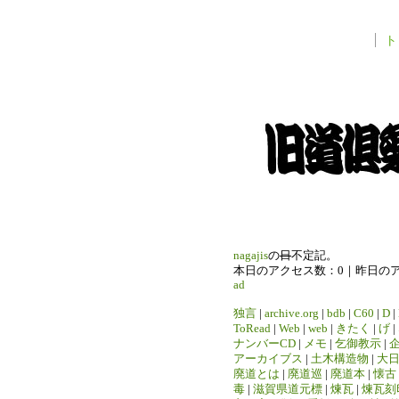
ト
nagajis
の
日
不定記。
本日のアクセス数：0｜昨日の
ad
独言
|
archive.org
|
bdb
|
C60
|
D
|
ToRead
|
Web
|
web
|
きたく
|
げ
|
ナンバーCD
|
メモ
|
乞御教示
|
アーカイブス
|
土木構造物
|
大
廃道とは
|
廃道巡
|
廃道本
|
懐古
毒
|
滋賀県道元標
|
煉瓦
|
煉瓦刻