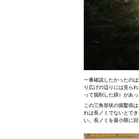
一番確認したかったのは
り広げの辺りには見られ
って掘削した跡）があっ
この三角形状の掘鑿痕は
れは長ノミでないとでき
い。長ノミを最小限に回