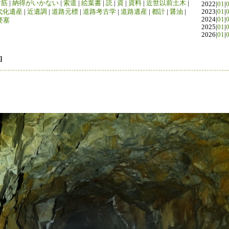
竹筋
|
納得がいかない
|
索道
|
絵葉書
|
読
|
資
|
資料
|
近世以前土木
|
2022|
01
|
代化遺産
|
近遺調
|
道路元標
|
道路考古学
|
道路遺産
|
都計
|
醤油
|
2023|
01
|
2024|
01
|
要塞
2025|
01
|
2026|
01
|
]