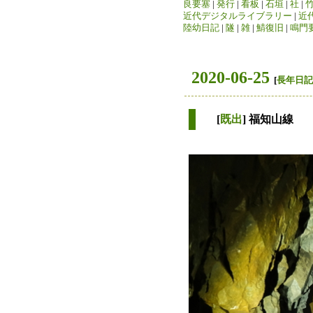
良要塞
|
発行
|
看板
|
石垣
|
社
|
近代デジタルライブラリー
|
近
陸幼日記
|
隧
|
雑
|
鯖復旧
|
鳴門
2020-06-25
[
長年日記
[
既出
] 福知山線