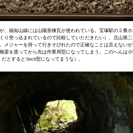
が、福知山線には山陽形煉瓦が使われている。宝塚駅の２番ホ
くり突っ込まれているので比較していただきたい）、北山第二
。メジャーを持って行きそびれたので正確なことは言えないが
橋梁を渡ってから先は作業局型になってしまう。このへんは小
。だとすると3inch型になってまうな）。