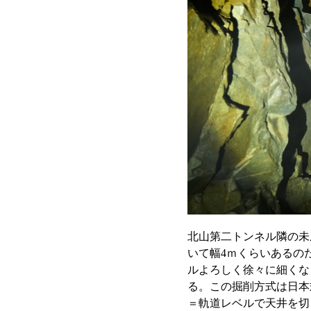
北山第二トンネル隣の未
いて幅4ｍくらいあるの
ルよろしく徐々に細くな
る。この掘削方式は日本
＝軌道レベルで天井を切