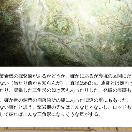
鑿岩機の掘鑿痕があるかどうか。確かにあるが導坑の区間にだ
ない（当たり前かも知らんが）。直径は約3㎝。通常とは逆向
たり、膨張した三角形の如き穴もあったりした。発破の痕跡も
、確か青の洞門の崩落箇所の脇にあった旧道の壁にもあった。
ない跡だと思う。鑿岩機の刃先はこんなじゃないし、ロッドも
して掘ればこんな三角形になりそうな気がする。