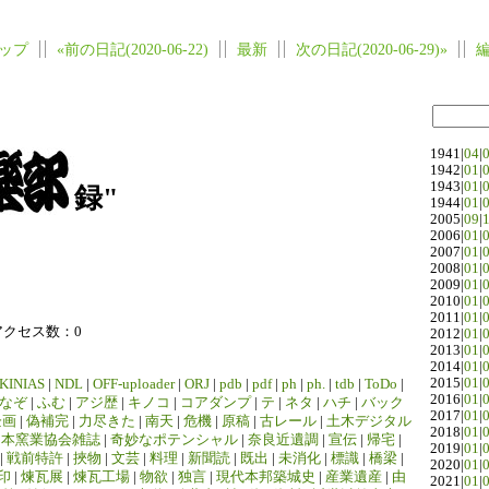
ップ
«前の日記(2020-06-22)
最新
次の日記(2020-06-29)»
1941|
04
|
1942|
01
|
1943|
01
|
録"
1944|
01
|
2005|
09
|
2006|
01
|
2007|
01
|
2008|
01
|
2009|
01
|
2010|
01
|
2011|
01
|
アクセス数：0
2012|
01
|
2013|
01
|
2014|
01
|
2015|
01
|
KINIAS
|
NDL
|
OFF-uploader
|
ORJ
|
pdb
|
pdf
|
ph
|
ph.
|
tdb
|
ToDo
|
2016|
01
|
なぞ
|
ふむ
|
アジ歴
|
キノコ
|
コアダンプ
|
テ
|
ネタ
|
ハチ
|
バック
2017|
01
|
企画
|
偽補完
|
力尽きた
|
南天
|
危機
|
原稿
|
古レール
|
土木デジタル
2018|
01
|
日本窯業協会雑誌
|
奇妙なポテンシャル
|
奈良近遺調
|
宣伝
|
帰宅
|
2019|
01
|
|
戦前特許
|
挾物
|
文芸
|
料理
|
新聞読
|
既出
|
未消化
|
標識
|
橋梁
|
2020|
01
|
印
|
煉瓦展
|
煉瓦工場
|
物欲
|
独言
|
現代本邦築城史
|
産業遺産
|
由
2021|
01
|