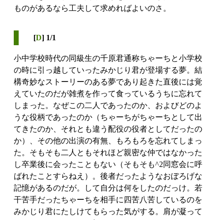
ものがあるなら工夫して求めればよいのさ。
[
D
] 1/1
小中学校時代の同級生の千原君通称ちゃーちと小学校
の時に引っ越していったみかじり君が登場する夢。結
構奇妙なストーリーのある夢であり起きた直後には覚
えていたのだが雑煮を作って食っているうちに忘れて
しまった。なぜこの二人であったのか、およびどのよ
うな役柄であったのか（ちゃーちがちゃーちとして出
てきたのか、それとも違う配役の役者としてだったの
か）、その他の出演の有無、もろもろを忘れてしまっ
た。そもそも二人ともそれほど親密な仲ではなかった
し卒業後に会ったこともない（そもそも^2同窓会に呼
ばれたことすらねえ）。後者だったようなおぼろげな
記憶があるのだが。して自分は何をしたのだっけ。若
干苦手だったちゃーちを相手に四苦八苦しているのを
みかじり君にたしけてもらった気がする。肩が凝って