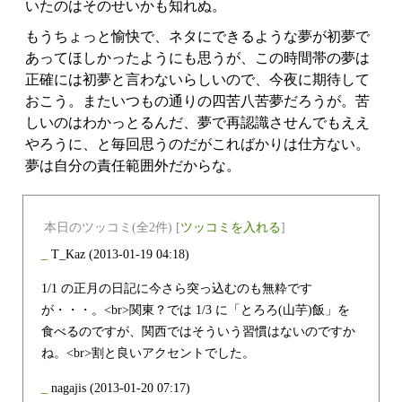
いたのはそのせいかも知れぬ。
もうちょっと愉快で、ネタにできるような夢が初夢で
あってほしかったようにも思うが、この時間帯の夢は
正確には初夢と言わないらしいので、今夜に期待して
おこう。またいつもの通りの四苦八苦夢だろうが。苦
しいのはわかっとるんだ、夢で再認識させんでもええ
やろうに、と毎回思うのだがこればかりは仕方ない。
夢は自分の責任範囲外だからな。
本日のツッコミ(全2件) [
ツッコミを入れる
]
_
T_Kaz
(2013-01-19 04:18)
1/1 の正月の日記に今さら突っ込むのも無粋です
が・・・。<br>関東？では 1/3 に「とろろ(山芋)飯」を
食べるのですが、関西ではそういう習慣はないのですか
ね。<br>割と良いアクセントでした。
_
nagajis
(2013-01-20 07:17)