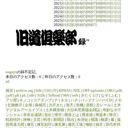
2021|
01
|
02
|
03
|
04
|
05
|
06
|
07
|
08
|
09
|
10
|
11
|
12
|
2022|
01
|
02
|
03
|
04
|
05
|
06
|
07
|
08
|
09
|
10
|
11
|
12
|
2023|
01
|
02
|
03
|
04
|
05
|
06
|
07
|
08
|
09
|
10
|
11
|
12
|
2024|
01
|
02
|
03
|
04
|
05
|
06
|
07
|
08
|
09
|
10
|
11
|
12
|
2025|
01
|
02
|
03
|
04
|
05
|
06
|
07
|
08
|
09
|
10
|
11
|
12
|
2026|
01
|
02
|
03
|
04
|
05
|
06
|
07
|
録"
nagajis
の
日
不定記。
本日のアクセス数：0｜昨日のアクセス数：0
ad
独言
|
archive.org
|
bdb
|
C60
|
D
|
KINIAS
|
NDL
|
OFF-uploader
|
ORJ
|
pdb
|
pdf
|
ph
|
ph.
|
tdb
|
ToDo
|
ToRead
|
Web
|
web
|
きたく
|
げ
|
なぞ
|
ふむ
|
アジ歴
|
キノコ
|
コアダンプ
|
テ
|
ネタ
|
ハチ
|
バックナンバーCD
|
メモ
|
乞御教示
|
企画
|
偽補完
|
力尽きた
|
南天
|
危機
|
原稿
|
古レール
|
土木
デジタルアーカイブス
|
土木構造物
|
大日本窯業協会雑誌
|
奇妙なポテ
ンシャル
|
奈良近遺調
|
宣伝
|
帰宅
|
廃道とは
|
廃道巡
|
廃道本
|
懐古
|
戦前特許
|
挾物
|
文芸
|
料理
|
新聞読
|
既出
|
未消化
|
標識
|
橋梁
|
毒
|
滋
賀県道元標
|
煉瓦
|
煉瓦刻印
|
煉瓦展
|
煉瓦工場
|
物欲
|
独言
|
現代本邦