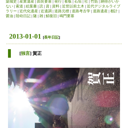
築城史
|
産業遺産
|
由良要塞
|
発行
|
看板
|
石垣
|
社
|
竹筋
|
納得がいか
ない
|
索道
|
絵葉書
|
読
|
資
|
資料
|
近世以前土木
|
近代デジタルライブ
ラリー
|
近代化遺産
|
近遺調
|
道路元標
|
道路考古学
|
道路遺産
|
都計
|
醤油
|
陸幼日記
|
隧
|
雑
|
鯖復旧
|
鳴門要塞
2013-01-01
[
長年日記
]
[
独言
] 賀正