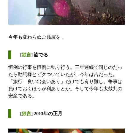
今年も変わらぬご贔屓を．
[
独言
] 詣でる
恒例の行事を恒例に執り行う。三年連続で同じのだっ
たら動詞様とビクついていたが、今年は吉だった。
「旅行 良い出会いあり」だけでも有り難し。争事は
負けておくほうが利ありとか。そして今年も太鼓判の
安産である。
[
独言
] 2013年の正月