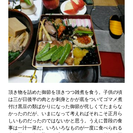
頂き物を詰めた御節を頂きつつ雑煮を食う。子供の頃
は三が日後半の肉とか刺身とかが底をついてゴマメ煮
付け黒豆の類ばかりになった御節が侘しくてたまらな
かったのだが、いまになって考えればそれこそ正月ら
しいものだったのではないかと思う。うえに普段の食
事は一汁一菜だ。いろいろなものが一度に食べられる