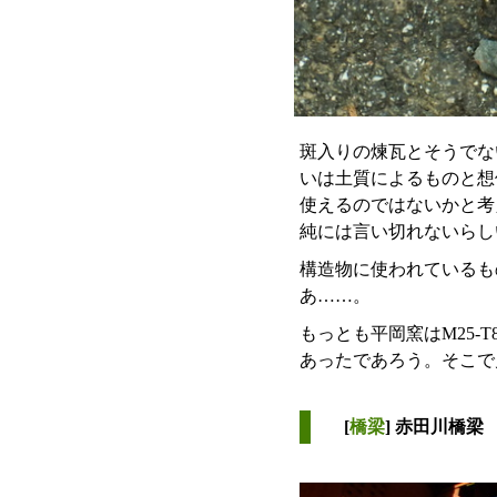
斑入りの煉瓦とそうでな
いは土質によるものと想
使えるのではないかと考
純には言い切れないらし
構造物に使われているも
あ……。
もっとも平岡窯はM25
あったであろう。そこで
[
橋梁
] 赤田川橋梁