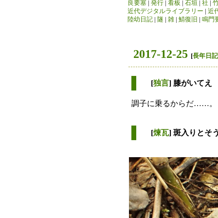
良要塞
|
発行
|
看板
|
石垣
|
社
|
近代デジタルライブラリー
|
近
陸幼日記
|
隧
|
雑
|
鯖復旧
|
鳴門
2017-12-25
[
長年日記
[
独言
] 膝がいてえ
調子に乗るからだ……。
[
煉瓦
] 斑入りとそ