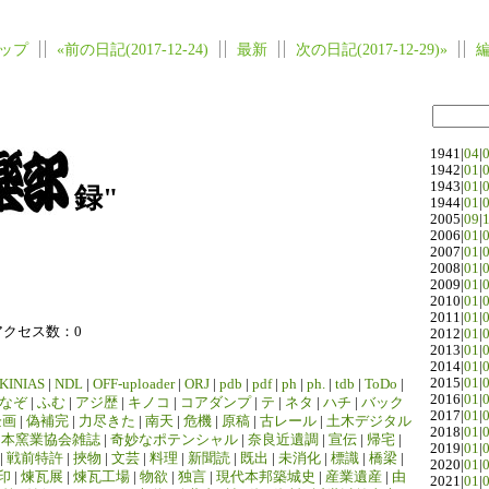
ップ
«前の日記(2017-12-24)
最新
次の日記(2017-12-29)»
1941|
04
|
1942|
01
|
1943|
01
|
録"
1944|
01
|
2005|
09
|
2006|
01
|
2007|
01
|
2008|
01
|
2009|
01
|
2010|
01
|
2011|
01
|
アクセス数：0
2012|
01
|
2013|
01
|
2014|
01
|
2015|
01
|
KINIAS
|
NDL
|
OFF-uploader
|
ORJ
|
pdb
|
pdf
|
ph
|
ph.
|
tdb
|
ToDo
|
2016|
01
|
なぞ
|
ふむ
|
アジ歴
|
キノコ
|
コアダンプ
|
テ
|
ネタ
|
ハチ
|
バック
2017|
01
|
企画
|
偽補完
|
力尽きた
|
南天
|
危機
|
原稿
|
古レール
|
土木デジタル
2018|
01
|
日本窯業協会雑誌
|
奇妙なポテンシャル
|
奈良近遺調
|
宣伝
|
帰宅
|
2019|
01
|
|
戦前特許
|
挾物
|
文芸
|
料理
|
新聞読
|
既出
|
未消化
|
標識
|
橋梁
|
2020|
01
|
印
|
煉瓦展
|
煉瓦工場
|
物欲
|
独言
|
現代本邦築城史
|
産業遺産
|
由
2021|
01
|