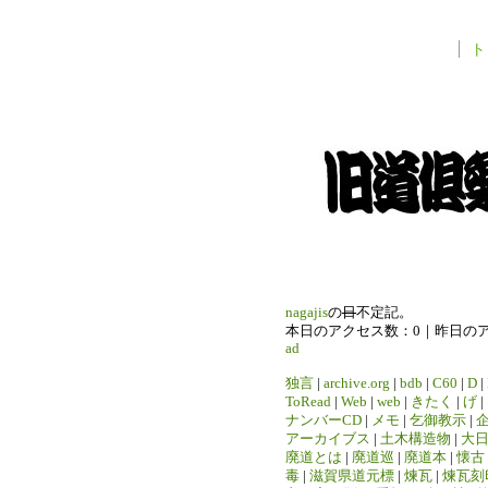
ト
nagajis
の
日
不定記。
本日のアクセス数：0｜昨日の
ad
独言
|
archive.org
|
bdb
|
C60
|
D
|
ToRead
|
Web
|
web
|
きたく
|
げ
|
ナンバーCD
|
メモ
|
乞御教示
|
アーカイブス
|
土木構造物
|
大
廃道とは
|
廃道巡
|
廃道本
|
懐古
毒
|
滋賀県道元標
|
煉瓦
|
煉瓦刻