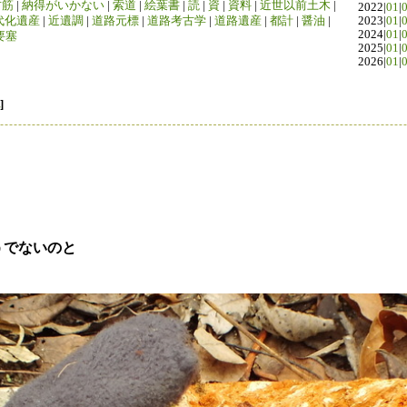
竹筋
|
納得がいかない
|
索道
|
絵葉書
|
読
|
資
|
資料
|
近世以前土木
|
2022|
01
|
代化遺産
|
近遺調
|
道路元標
|
道路考古学
|
道路遺産
|
都計
|
醤油
|
2023|
01
|
2024|
01
|
要塞
2025|
01
|
2026|
01
|
]
うでないのと