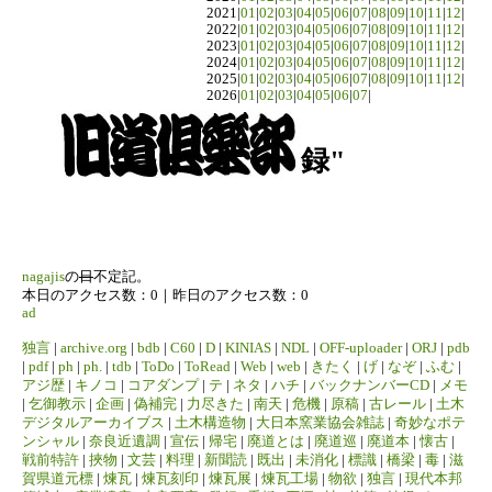
2021|
01
|
02
|
03
|
04
|
05
|
06
|
07
|
08
|
09
|
10
|
11
|
12
|
2022|
01
|
02
|
03
|
04
|
05
|
06
|
07
|
08
|
09
|
10
|
11
|
12
|
2023|
01
|
02
|
03
|
04
|
05
|
06
|
07
|
08
|
09
|
10
|
11
|
12
|
2024|
01
|
02
|
03
|
04
|
05
|
06
|
07
|
08
|
09
|
10
|
11
|
12
|
2025|
01
|
02
|
03
|
04
|
05
|
06
|
07
|
08
|
09
|
10
|
11
|
12
|
2026|
01
|
02
|
03
|
04
|
05
|
06
|
07
|
録"
nagajis
の
日
不定記。
本日のアクセス数：0｜昨日のアクセス数：0
ad
独言
|
archive.org
|
bdb
|
C60
|
D
|
KINIAS
|
NDL
|
OFF-uploader
|
ORJ
|
pdb
|
pdf
|
ph
|
ph.
|
tdb
|
ToDo
|
ToRead
|
Web
|
web
|
きたく
|
げ
|
なぞ
|
ふむ
|
アジ歴
|
キノコ
|
コアダンプ
|
テ
|
ネタ
|
ハチ
|
バックナンバーCD
|
メモ
|
乞御教示
|
企画
|
偽補完
|
力尽きた
|
南天
|
危機
|
原稿
|
古レール
|
土木
デジタルアーカイブス
|
土木構造物
|
大日本窯業協会雑誌
|
奇妙なポテ
ンシャル
|
奈良近遺調
|
宣伝
|
帰宅
|
廃道とは
|
廃道巡
|
廃道本
|
懐古
|
戦前特許
|
挾物
|
文芸
|
料理
|
新聞読
|
既出
|
未消化
|
標識
|
橋梁
|
毒
|
滋
賀県道元標
|
煉瓦
|
煉瓦刻印
|
煉瓦展
|
煉瓦工場
|
物欲
|
独言
|
現代本邦