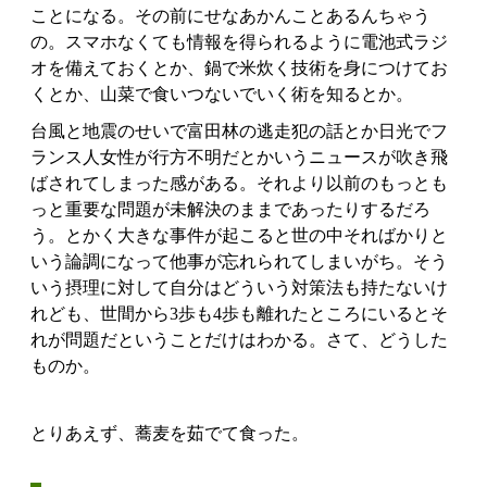
ことになる。その前にせなあかんことあるんちゃう
の。スマホなくても情報を得られるように電池式ラジ
オを備えておくとか、鍋で米炊く技術を身につけてお
くとか、山菜で食いつないでいく術を知るとか。
台風と地震のせいで富田林の逃走犯の話とか日光でフ
ランス人女性が行方不明だとかいうニュースが吹き飛
ばされてしまった感がある。それより以前のもっとも
っと重要な問題が未解決のままであったりするだろ
う。とかく大きな事件が起こると世の中そればかりと
いう論調になって他事が忘れられてしまいがち。そう
いう摂理に対して自分はどういう対策法も持たないけ
れども、世間から3歩も4歩も離れたところにいるとそ
れが問題だということだけはわかる。さて、どうした
ものか。
とりあえず、蕎麦を茹でて食った。