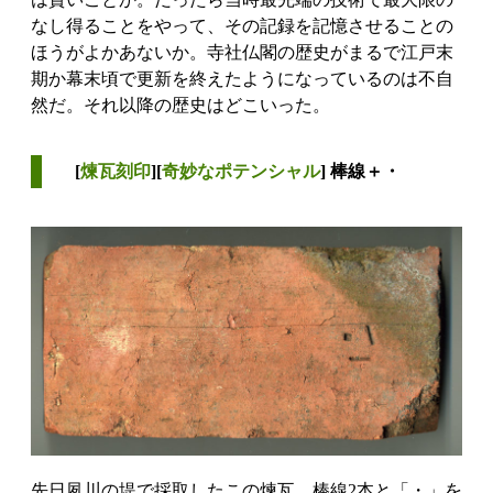
なし得ることをやって、その記録を記憶させることの
ほうがよかあないか。寺社仏閣の歴史がまるで江戸末
期か幕末頃で更新を終えたようになっているのは不自
然だ。それ以降の歴史はどこいった。
[
煉瓦刻印
][
奇妙なポテンシャル
] 棒線＋・
先日夙川の堤で採取したこの煉瓦。棒線2本と「・」を