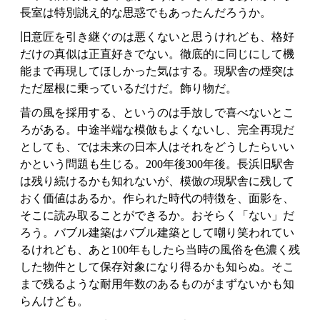
長室は特別誂え的な思惑でもあったんだろうか。
旧意匠を引き継ぐのは悪くないと思うけれども、格好
だけの真似は正直好きでない。徹底的に同じにして機
能まで再現してほしかった気はする。現駅舎の煙突は
ただ屋根に乗っているだけだ。飾り物だ。
昔の風を採用する、というのは手放しで喜べないとこ
ろがある。中途半端な模倣もよくないし、完全再現だ
としても、では未来の日本人はそれをどうしたらいい
かという問題も生じる。200年後300年後。長浜旧駅舎
は残り続けるかも知れないが、模倣の現駅舎に残して
おく価値はあるか。作られた時代の特徴を、面影を、
そこに読み取ることができるか。おそらく「ない」だ
ろう。バブル建築はバブル建築として嘲り笑われてい
るけれども、あと100年もしたら当時の風俗を色濃く残
した物件として保存対象になり得るかも知らぬ。そこ
まで残るような耐用年数のあるものがまずないかも知
らんけども。