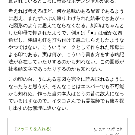
置されているところに奇妙なポテンシャルがある。
考えれば考えるほど、何か意味のある配置であるよう
に思え、またずいぶん練り上げられた結果できあがっ
た図形のように思えてならなくなる。刻印はちゃんと
した印母で押されたようで、例えば「■」は確かな四
角だし、棒線も釘を打ち付けて急ごしらえしたような
やつではない。こういうマークとして作られた印母に
よる印である。実は何か、こういう書き方をする略記
法が存在していたりするのかも知れない。この図形が
社名頭文字であったりするのかも知れない。
この印の向こうにある意図を完全に読み取れるように
なったらと思うが、そんなことはエスパーでも不可能
かも知れぬ。作った当の本人はとうの昔に故人になっ
ているはずなので。イタコさんでも霊媒師でも彼を探
し出すのは無理に違いない。
[
ツッコミを入れる
]