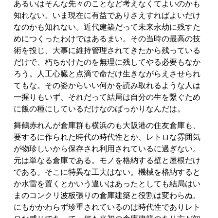
あるいはそんな先々のことなど考えなくてよいのかも
知れない。いま現在に有益でありさえすればよいだけ
なのかも知れない。近代建築だって未来永劫に残すた
めにつくったわけではあるまい。その当時の最高の技
術を投じ、大事に維持管理されてきたから残っている
だけで、朽ちかけたのを無理に残してやる必要もなか
ろう。人工心臓と点滴で命だけ生きながらえさせられ
てもな。その姿からいい何かを読み取れるような人は
一握りもいず、それだって結局は自分の生を繋ぐため
に飯の種にしているだけなのばっかりなんだは。
舞鶴赤れんが倉庫群も横浜のも大阪港の住友倉庫も、
要するに作られた時代の時代性とか、レトロな雰囲気
が物珍しいから保存され利用されているに過ぎない。
元は単なる倉庫である。モノを格納する壁と屋根だけ
である。そこに特異な工夫はない。機械を格納すると
か水雷を置くとかいう違いはあったとしても結局はい
まのコンクリ波板張りの倉庫建築と役割は変わらぬ。
にもかかわらず珍重されているのは時代性でありレト