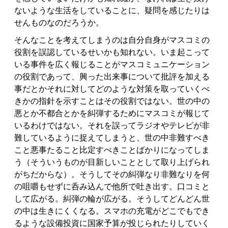
ないような生活をしていることに、疑問を感じたりは
せんものなのだろうか。
そんなことを考えてしまうのは自分自身がマスコミの
役割を誤認しているせいかも知れない。いま起こって
いる事件を広く報じることがマスコミュニケーション
の役割であって、興った出来事について批評を加える
事だとかそれに対してどのような対策を取っていくべ
きかの指針を示すことはその役割ではない。世の中の
悪とか不都合とかを糾弾するためにマスコミが報じて
いるわけではない。それを誤ってラジオやテレビが非
難しているように捉えてしまうと、世の中非難すべき
こと悪事たること比定すべきことばかりになってしま
う（そういうものが目新しいこととして取り上げられ
がちだからな）。そうしてその糾弾なり非難なりを何
の咀嚼もせずに呑み込んで他所で吐き出す。口コミと
して広がる。糾弾の輪が広がる。そうしてどんどん世
の中は生きにくくなる。スマホの充電がどこでもでき
るような設備投資に国家予算が投じられたりしていく