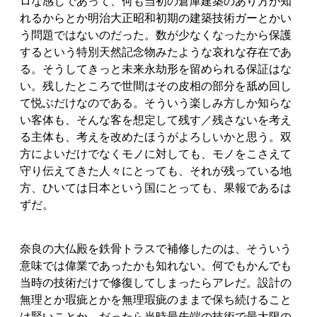
ロな感じであって、何も当初の倉庫建築のあり方が知
れるからとか明治大正昭和初期の建築技術ガーとかい
う問題ではないのだった。数が少なくなったから保護
するという特別天然記念物みたような哀れな存在であ
る。そうしてきっと未来永劫形を留められる保証はな
い。残したところで世間はその皮相の部分を舐め回し
て悦ぶだけなのである。そういう楽しみ方しか知らな
い客体も、そんな客を想定して残す／残さないを考え
る主体も、考えを改めたほうがよろしいかと思う。双
方によいだけでなくモノに対しても、モノをこさえて
守り伝えてきた人々にとっても、それが残っている地
方、ひいては日本という国にとっても、果報であるは
ずだ。
奈良の大仏殿を鉄骨トラスで補修したのは、そういう
意味では偉業であったかも知れない。何でもかんでも
当時の技術だけで修復してしまったらアレだ。設計の
無理とか瑕疵とかを無理瑕疵のままで保ち続けること
は賢いことか。だったら当時最先端の技術で最大限の