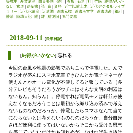
築城史
|
産業遺産
|
由良要塞
|
発行
|
看板
|
石垣
|
社
|
竹筋
|
納得がいか
ない
|
索道
|
絵葉書
|
読
|
資
|
資料
|
近世以前土木
|
近代デジタルライブ
ラリー
|
近代化遺産
|
近遺調
|
道路元標
|
道路考古学
|
道路遺産
|
都計
|
醤油
|
陸幼日記
|
隧
|
雑
|
鯖復旧
|
鳴門要塞
2018-09-11
[
長年日記
]
[
納得がいかない
] 忘れる
今回の台風や地震の影響であちこちで停電した。んで
ラジオが盛んにスマホ充電できひんとか電子マネーが
使えんとかオール電化が不便してると報じている（多
分テレビもそうだろうがウチにはそんな文明の利器は
ないもん。知らん）。停電すれば電気モノは軒並み使
えなくなるだろうことは最初から織り込み済みで考え
ないものなのだろうか。停電したらスマホなんて当て
にならないとは考えないものなのだろうか。自分自身
さほど便利に使ってはいないからそこから受ける恩恵
を感じていないだけかも知れぬが、なければ生き抜け