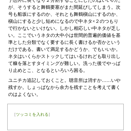
予想外に長くなり２分割することにしたのはいいのだ
が、そうすると舞鶴要塞がまた間延びしてしまう。次
号も船坂にするのか、それとも舞鶴槇山にするのか、
槇山にすると少し短めになるので中ネタ×２のつもり
で行かないといけない。しかし相応しい中ネタが乏し
い。ここでいうネタの大中小は世間的普遍的価値を基
準とした分類でなく要するに長く書けるか否かという
だけである。書いて満足するかどうか、でもいいか。
ネタはいくらかストックしてはいるけれども取り出し
て糠を落とすタイミングが難しい。洗った後でやっぱ
り止めとこ、となるといろいろ困る。
ユニチカ追記しておくこと。聴音所は消すか……いや
残すか。しょっぱなから余力を残すことを考えて書く
のはよくない。
[
ツッコミを入れる
]