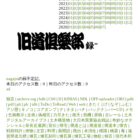
2021|
01
|
02
|
03
|
04
|
05
|
06
|
07
|
08
|
09
|
10
|
11
|
12
|
2022|
01
|
02
|
03
|
04
|
05
|
06
|
07
|
08
|
09
|
10
|
11
|
12
|
2023|
01
|
02
|
03
|
04
|
05
|
06
|
07
|
08
|
09
|
10
|
11
|
12
|
2024|
01
|
02
|
03
|
04
|
05
|
06
|
07
|
08
|
09
|
10
|
11
|
12
|
2025|
01
|
02
|
03
|
04
|
05
|
06
|
07
|
08
|
09
|
10
|
11
|
12
|
2026|
01
|
02
|
03
|
04
|
05
|
06
|
07
|
録"
nagajis
の
日
不定記。
本日のアクセス数：0｜昨日のアクセス数：0
ad
独言
|
archive.org
|
bdb
|
C60
|
D
|
KINIAS
|
NDL
|
OFF-uploader
|
ORJ
|
pdb
|
pdf
|
ph
|
ph.
|
tdb
|
ToDo
|
ToRead
|
Web
|
web
|
きたく
|
げ
|
なぞ
|
ふむ
|
アジ歴
|
キノコ
|
コアダンプ
|
テ
|
ネタ
|
ハチ
|
バックナンバーCD
|
メモ
|
乞御教示
|
企画
|
偽補完
|
力尽きた
|
南天
|
危機
|
原稿
|
古レール
|
土木
デジタルアーカイブス
|
土木構造物
|
大日本窯業協会雑誌
|
奇妙なポテ
ンシャル
|
奈良近遺調
|
宣伝
|
帰宅
|
廃道とは
|
廃道巡
|
廃道本
|
懐古
|
戦前特許
|
挾物
|
文芸
|
料理
|
新聞読
|
既出
|
未消化
|
標識
|
橋梁
|
毒
|
滋
賀県道元標
|
煉瓦
|
煉瓦刻印
|
煉瓦展
|
煉瓦工場
|
物欲
|
独言
|
現代本邦