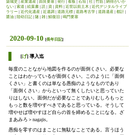
築城史
|
産業遺産
|
由良要塞
|
発行
|
看板
|
石垣
|
社
|
竹筋
|
納得がいか
ない
|
索道
|
絵葉書
|
読
|
資
|
資料
|
近世以前土木
|
近代デジタルライブ
ラリー
|
近代化遺産
|
近遺調
|
道路元標
|
道路考古学
|
道路遺産
|
都計
|
醤油
|
陸幼日記
|
隧
|
雑
|
鯖復旧
|
鳴門要塞
2020-09-10
[
長年日記
]
[
げ
] 導入迄
毎度のことながら地図を作るのが面倒くさい。必要な
ことはわかっているが面倒くさい。このように「面倒
くさい」と書くのは単なる愚痴のようなものであり
「面倒くさい」からといって無くしたいと思っていた
りはしない。面倒だが必要なことでありむしろもっと
もっと数を増やすべきであると思っている。そうして
増やせば増やすほど自らの首を締めることになる。ざ
まあみろ＞nagajis。
愚痴を零すのはまことに無駄なことである。言うほう