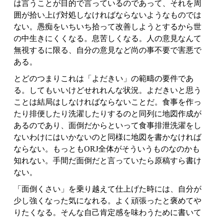
は言うことが目的で言っているのであって、それを周
囲が拾い上げ対処しなければならないようなものでは
ない。愚痴をいちいち拾って改善しようとするから世
の中生きにくくなる。息苦しくなる。人の意見なんて
無視するに限る、自分の意見など尚の事不要で害悪で
ある。
とどのつまりこれは「よだきい」の範疇の要件であ
る。してもいいけどせれれんな状況。よだきいと思う
ことは結局はしなければならないことだ。食事を作っ
たり排便したり洗濯したりするのと同列に地図作成が
あるのであり、面倒だからといって食事排泄洗濯をし
ないわけにはいかないのと同様に地図を書かなければ
ならない。もっともORJ全体がそういうものなのかも
知れない。手間だ面倒だと言っていたら原稿すら書け
ない。
「面倒くさい」を乗り越えて仕上げた時には、自分が
少し強くなった気になれる。よく頑張ったと褒めてや
りたくなる。そんな自己肯定感を味わうために書いて