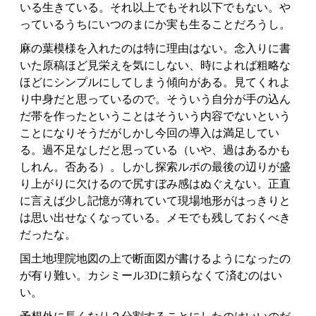
いる生きている。それ以上でもそれ以下でもない。や
っているうちにいつのまにか実も生ることだろうし。
麻の葉模様を入れたのは特に理由はない。念入りに書
いた原稿ほど見栄えを気にしない、時によれば粗略な
ほどにシンプルにしてしまう傾向がある。見てくれよ
り中身だと思っているので。そういう自分が手の込ん
だ帯を作ったということはそういう内容でないという
ことになりそうだがしかし今回の導入は満足してい
る。過不足なしだと思っている（いや、過はあるかも
しれん。否ある）。しかし探索ルポの最後の辺りが盛
り上がりに欠けるので尻すぼみ感はぬぐえない。正直
に言えば少し記憶が薄れていて現場地形がはっきりと
は思い出せなくなっている。メモでも残しておくべき
だったな。
国土地理院地図の上で断面図が書けるようになったの
が有り難い。カシミール3Dに頼らなくて済むのはい
い。