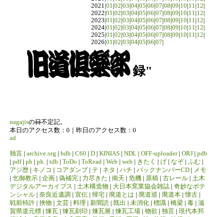
2021|
01
|
02
|
03
|
04
|
05
|
06
|
07
|
08
|
09
|
10
|
11
|
12
|
2022|
01
|
02
|
03
|
04
|
05
|
06
|
07
|
08
|
09
|
10
|
11
|
12
|
2023|
01
|
02
|
03
|
04
|
05
|
06
|
07
|
08
|
09
|
10
|
11
|
12
|
2024|
01
|
02
|
03
|
04
|
05
|
06
|
07
|
08
|
09
|
10
|
11
|
12
|
2025|
01
|
02
|
03
|
04
|
05
|
06
|
07
|
08
|
09
|
10
|
11
|
12
|
2026|
01
|
02
|
03
|
04
|
05
|
06
|
07
|
録"
nagajis
の
日
不定記。
本日のアクセス数：0｜昨日のアクセス数：0
ad
独言
|
archive.org
|
bdb
|
C60
|
D
|
KINIAS
|
NDL
|
OFF-uploader
|
ORJ
|
pdb
|
pdf
|
ph
|
ph.
|
tdb
|
ToDo
|
ToRead
|
Web
|
web
|
きたく
|
げ
|
なぞ
|
ふむ
|
アジ歴
|
キノコ
|
コアダンプ
|
テ
|
ネタ
|
ハチ
|
バックナンバーCD
|
メモ
|
乞御教示
|
企画
|
偽補完
|
力尽きた
|
南天
|
危機
|
原稿
|
古レール
|
土木
デジタルアーカイブス
|
土木構造物
|
大日本窯業協会雑誌
|
奇妙なポテ
ンシャル
|
奈良近遺調
|
宣伝
|
帰宅
|
廃道とは
|
廃道巡
|
廃道本
|
懐古
|
戦前特許
|
挾物
|
文芸
|
料理
|
新聞読
|
既出
|
未消化
|
標識
|
橋梁
|
毒
|
滋
賀県道元標
|
煉瓦
|
煉瓦刻印
|
煉瓦展
|
煉瓦工場
|
物欲
|
独言
|
現代本邦