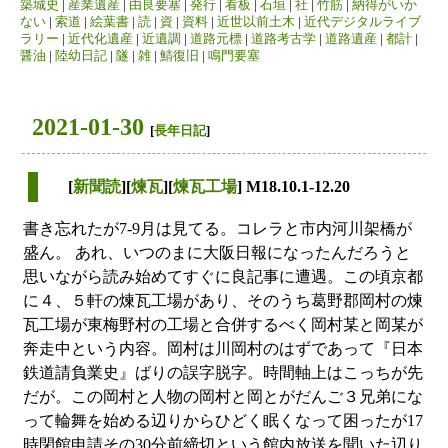
築城史
|
産業遺産
|
由良要塞
|
発行
|
看板
|
石垣
|
社
|
竹筋
|
納得がいか
ない
|
索道
|
絵葉書
|
読
|
資
|
資料
|
近世以前土木
|
近代デジタルライブ
ラリー
|
近代化遺産
|
近遺調
|
道路元標
|
道路考古学
|
道路遺産
|
都計
|
醤油
|
陸幼日記
|
隧
|
雑
|
鯖復旧
|
鳴門要塞
2021-01-30
[
長年日記
]
[
新聞読
][
煉瓦
][
煉瓦工場
] M18.10.1-12.20
書き忘れたが7-9月は見てる。コレラと市内河川架橋が
盛ん。 あれ、いつのまに大阪日報になったんだろうと
思いながら読み始めてすぐに良記事に遭遇。この頃京都
に４、５軒の煉瓦工場があり、そのうち葛野郡岡村の煉
瓦工場が東梅野村の工場と合併するべく岡村某と岡某が
奔走中という内容。岡村は川岡村のはずであって『日本
鉄道請負業史』ばりの誤字脱字。時間軸上はこっちが先
だが。この岡村と人物の岡村と岡とがだんご３兄弟にな
って輪舞を始める辺りからひどく眠くなって困ったが17
時閉館申請その30分前締切という館内放送を聞いた辺り