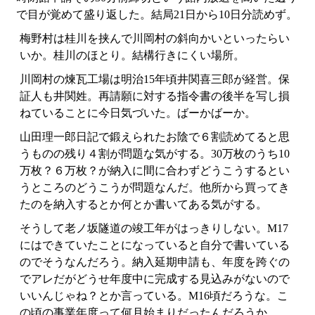
で目が覚めて盛り返した。結局21日から10日分読めず。
梅野村は桂川を挟んで川岡村の斜向かいといったらい
いか。桂川のほとり。結構行きにくい場所。
川岡村の煉瓦工場は明治15年頃井関喜三郎が経営。保
証人も井関姓。再請願に対する指令書の後半を写し損
ねていることに今日気づいた。ばーかばーか。
山田理一郎日記で鍛えられたお陰で６割読めてると思
うものの残り４割が問題な気がする。30万枚のうち10
万枚？６万枚？が納入に間に合わずどうこうするとい
うところのどうこうが問題なんだ。他所から買ってき
たのを納入するとか何とか書いてある気がする。
そうして老ノ坂隧道の竣工年がはっきりしない。M17
にはできていたことになっていると自分で書いている
のでそうなんだろう。納入延期申請も、年度を跨ぐの
でアレだがどうせ年度中に完成する見込みがないので
いいんじゃね？とか言っている。M16頃だろうな。こ
の頃の事業年度って何月始まりだったんだろうか。