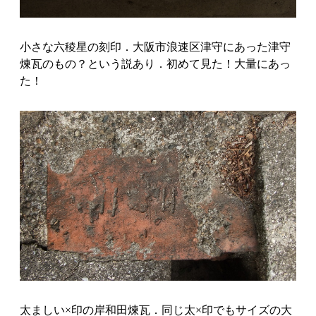
小さな六稜星の刻印．大阪市浪速区津守にあった津守
煉瓦のもの？という説あり．初めて見た！大量にあっ
た！
太ましい×印の岸和田煉瓦．同じ太×印でもサイズの大