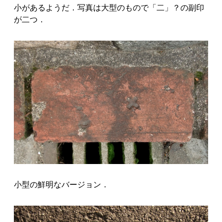
小があるようだ．写真は大型のもので「二」？の副印
が二つ．
小型の鮮明なバージョン．