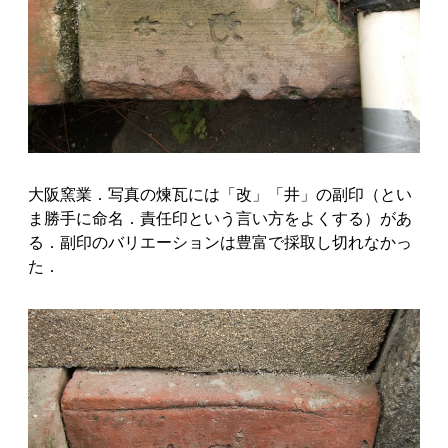
大阪窯業．写真の煉瓦には「改」「井」の副印（とい
ま勝手に命名．責任印という言い方をよくする）があ
る．副印のバリエーションは豊富で採取し切れなかっ
た．