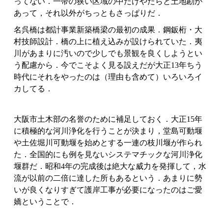
ってない．一帯の狭い区域の中だけやたらと土地勘が
あって，それ以外がちっともさっぱりだ．
名呉橋は都計事業新築橋梁の最初の成果．鋼鈑桁・大
村技師設計．橋の上に植え込みが設けられていた．夷
川があまりに汚いので少しでも景観を良くしようとい
う配慮から．今でこそよく見る設えだが大正13年ちう
時代にそれをやったのは（理由も含めて）いろいろイ
カしてる．
大阪市土木部の名誉のために補足しておく．大正15年
に積極的な河川浄化を行うことが決まり，堂島可動堰
や土佐堀川可動堰を始めとする一連の枝川堰が作られ
た．全国的にも例を見ないシステマチックな河川浄化
堰群だ．昭和4年の完成後は絶大な威力を発揮して，水
流が以前の二倍に達した所もあるという．あまりに勢
いが良くなりすぎて護岸工事が必要になったのはご愛
嬌ということで．