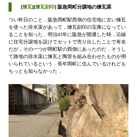
[
煉瓦
][
煉瓦刻印
] 阪急岡町分譲地の煉瓦渠
つい昨日のこと．阪急岡町駅西側の住宅地に古い煉瓦
を使った排水渠があって，煉瓦刻印の宝庫になってい
ることを知った．明治43年に阪急が開通した時，沿線
に住宅分譲地を設けてセットで売り出したことで有名
だが，その一つが岡町駅の西側にあったのだ．そうし
て路地の排水渠に煉瓦と陶管を組み合わせたものが用
いられているという．長年岡町に住んでいるけれども
ちっとも知らなかった．