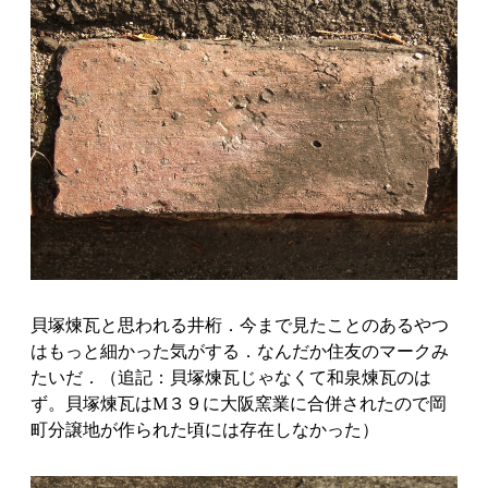
貝塚煉瓦と思われる井桁．今まで見たことのあるやつ
はもっと細かった気がする．なんだか住友のマークみ
たいだ．（追記：貝塚煉瓦じゃなくて和泉煉瓦のは
ず。貝塚煉瓦はM３９に大阪窯業に合併されたので岡
町分譲地が作られた頃には存在しなかった）