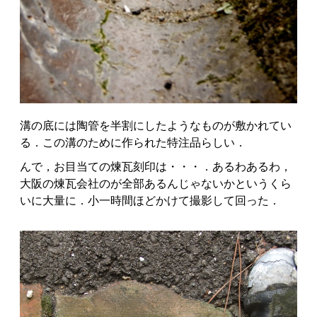
溝の底には陶管を半割にしたようなものが敷かれてい
る．この溝のために作られた特注品らしい．
んで，お目当ての煉瓦刻印は・・・．あるわあるわ，
大阪の煉瓦会社のが全部あるんじゃないかというくら
いに大量に．小一時間ほどかけて撮影して回った．