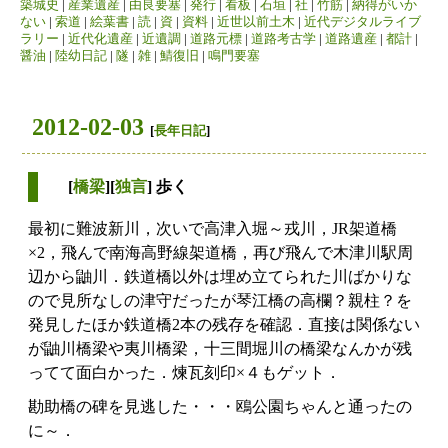
築城史
|
産業遺産
|
由良要塞
|
発行
|
看板
|
石垣
|
社
|
竹筋
|
納得がいか
ない
|
索道
|
絵葉書
|
読
|
資
|
資料
|
近世以前土木
|
近代デジタルライブ
ラリー
|
近代化遺産
|
近遺調
|
道路元標
|
道路考古学
|
道路遺産
|
都計
|
醤油
|
陸幼日記
|
隧
|
雑
|
鯖復旧
|
鳴門要塞
2012-02-03
[
長年日記
]
[
橋梁
][
独言
] 歩く
最初に難波新川，次いで高津入堀～戎川，JR架道橋
×2，飛んで南海高野線架道橋，再び飛んで木津川駅周
辺から鼬川．鉄道橋以外は埋め立てられた川ばかりな
ので見所なしの津守だったが琴江橋の高欄？親柱？を
発見したほか鉄道橋2本の残存を確認．直接は関係ない
が鼬川橋梁や夷川橋梁，十三間堀川の橋梁なんかが残
ってて面白かった．煉瓦刻印×４もゲット．
勘助橋の碑を見逃した・・・鴎公園ちゃんと通ったの
に～．