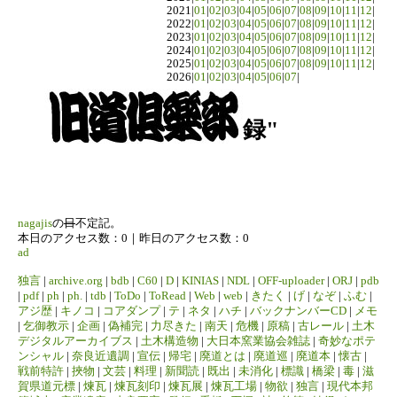
2021|
01
|
02
|
03
|
04
|
05
|
06
|
07
|
08
|
09
|
10
|
11
|
12
|
2022|
01
|
02
|
03
|
04
|
05
|
06
|
07
|
08
|
09
|
10
|
11
|
12
|
2023|
01
|
02
|
03
|
04
|
05
|
06
|
07
|
08
|
09
|
10
|
11
|
12
|
2024|
01
|
02
|
03
|
04
|
05
|
06
|
07
|
08
|
09
|
10
|
11
|
12
|
2025|
01
|
02
|
03
|
04
|
05
|
06
|
07
|
08
|
09
|
10
|
11
|
12
|
2026|
01
|
02
|
03
|
04
|
05
|
06
|
07
|
録"
nagajis
の
日
不定記。
本日のアクセス数：0｜昨日のアクセス数：0
ad
独言
|
archive.org
|
bdb
|
C60
|
D
|
KINIAS
|
NDL
|
OFF-uploader
|
ORJ
|
pdb
|
pdf
|
ph
|
ph.
|
tdb
|
ToDo
|
ToRead
|
Web
|
web
|
きたく
|
げ
|
なぞ
|
ふむ
|
アジ歴
|
キノコ
|
コアダンプ
|
テ
|
ネタ
|
ハチ
|
バックナンバーCD
|
メモ
|
乞御教示
|
企画
|
偽補完
|
力尽きた
|
南天
|
危機
|
原稿
|
古レール
|
土木
デジタルアーカイブス
|
土木構造物
|
大日本窯業協会雑誌
|
奇妙なポテ
ンシャル
|
奈良近遺調
|
宣伝
|
帰宅
|
廃道とは
|
廃道巡
|
廃道本
|
懐古
|
戦前特許
|
挾物
|
文芸
|
料理
|
新聞読
|
既出
|
未消化
|
標識
|
橋梁
|
毒
|
滋
賀県道元標
|
煉瓦
|
煉瓦刻印
|
煉瓦展
|
煉瓦工場
|
物欲
|
独言
|
現代本邦