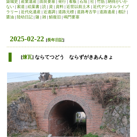
築城史
|
産業遺産
|
由良要塞
|
発行
|
看板
|
石垣
|
社
|
竹筋
|
納得がいか
ない
|
索道
|
絵葉書
|
読
|
資
|
資料
|
近世以前土木
|
近代デジタルライブ
ラリー
|
近代化遺産
|
近遺調
|
道路元標
|
道路考古学
|
道路遺産
|
都計
|
醤油
|
陸幼日記
|
隧
|
雑
|
鯖復旧
|
鳴門要塞
2025-02-22
[
長年日記
]
[
煉瓦
] ならてつどう ならずがきあんきょ