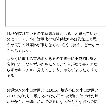
目地が抜けているので綺麗な値が出る！と思っていた
のに・・・。小口対厚比の相関係数0.46は及第点と思
うが長手の対厚比が限りなく0に近くて笑う。どーゆー
こっちゃねん。
ちかくに重衡の首洗池があるので勝手に不成柿暗渠と
名付けた。ならずがきあんきょとひらがなで書くとな
らずガキンチョに見えてしまう。やらずぶったくりで
ある。
普通焼きの小口対厚比は2.015、焼過小口の小口対厚比
2.013でぴたり一致するのは小口のみ焼過に仕上げた煉
瓦だから。一緒に焼いて焼過になったものを選んで使