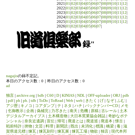
2021|
01
|
02
|
03
|
04
|
05
|
06
|
07
|
08
|
09
|
10
|
11
|
12
|
2022|
01
|
02
|
03
|
04
|
05
|
06
|
07
|
08
|
09
|
10
|
11
|
12
|
2023|
01
|
02
|
03
|
04
|
05
|
06
|
07
|
08
|
09
|
10
|
11
|
12
|
2024|
01
|
02
|
03
|
04
|
05
|
06
|
07
|
08
|
09
|
10
|
11
|
12
|
2025|
01
|
02
|
03
|
04
|
05
|
06
|
07
|
08
|
09
|
10
|
11
|
12
|
2026|
01
|
02
|
03
|
04
|
05
|
06
|
07
|
録"
nagajis
の
日
不定記。
本日のアクセス数：0｜昨日のアクセス数：0
ad
独言
|
archive.org
|
bdb
|
C60
|
D
|
KINIAS
|
NDL
|
OFF-uploader
|
ORJ
|
pdb
|
pdf
|
ph
|
ph.
|
tdb
|
ToDo
|
ToRead
|
Web
|
web
|
きたく
|
げ
|
なぞ
|
ふむ
|
アジ歴
|
キノコ
|
コアダンプ
|
テ
|
ネタ
|
ハチ
|
バックナンバーCD
|
メモ
|
乞御教示
|
企画
|
偽補完
|
力尽きた
|
南天
|
危機
|
原稿
|
古レール
|
土木
デジタルアーカイブス
|
土木構造物
|
大日本窯業協会雑誌
|
奇妙なポテ
ンシャル
|
奈良近遺調
|
宣伝
|
帰宅
|
廃道とは
|
廃道巡
|
廃道本
|
懐古
|
戦前特許
|
挾物
|
文芸
|
料理
|
新聞読
|
既出
|
未消化
|
標識
|
橋梁
|
毒
|
滋
賀県道元標
|
煉瓦
|
煉瓦刻印
|
煉瓦展
|
煉瓦工場
|
物欲
|
独言
|
現代本邦