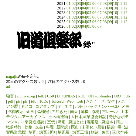
2021|
01
|
02
|
03
|
04
|
05
|
06
|
07
|
08
|
09
|
10
|
11
|
12
|
2022|
01
|
02
|
03
|
04
|
05
|
06
|
07
|
08
|
09
|
10
|
11
|
12
|
2023|
01
|
02
|
03
|
04
|
05
|
06
|
07
|
08
|
09
|
10
|
11
|
12
|
2024|
01
|
02
|
03
|
04
|
05
|
06
|
07
|
08
|
09
|
10
|
11
|
12
|
2025|
01
|
02
|
03
|
04
|
05
|
06
|
07
|
08
|
09
|
10
|
11
|
12
|
2026|
01
|
02
|
03
|
04
|
05
|
06
|
07
|
録"
nagajis
の
日
不定記。
本日のアクセス数：0｜昨日のアクセス数：0
ad
独言
|
archive.org
|
bdb
|
C60
|
D
|
KINIAS
|
NDL
|
OFF-uploader
|
ORJ
|
pdb
|
pdf
|
ph
|
ph.
|
tdb
|
ToDo
|
ToRead
|
Web
|
web
|
きたく
|
げ
|
なぞ
|
ふむ
|
アジ歴
|
キノコ
|
コアダンプ
|
テ
|
ネタ
|
ハチ
|
バックナンバーCD
|
メモ
|
乞御教示
|
企画
|
偽補完
|
力尽きた
|
南天
|
危機
|
原稿
|
古レール
|
土木
デジタルアーカイブス
|
土木構造物
|
大日本窯業協会雑誌
|
奇妙なポテ
ンシャル
|
奈良近遺調
|
宣伝
|
帰宅
|
廃道とは
|
廃道巡
|
廃道本
|
懐古
|
戦前特許
|
挾物
|
文芸
|
料理
|
新聞読
|
既出
|
未消化
|
標識
|
橋梁
|
毒
|
滋
賀県道元標
|
煉瓦
|
煉瓦刻印
|
煉瓦展
|
煉瓦工場
|
物欲
|
独言
|
現代本邦