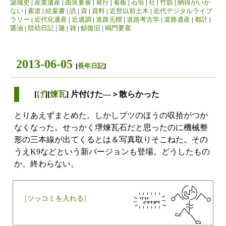
築城史
|
産業遺産
|
由良要塞
|
発行
|
看板
|
石垣
|
社
|
竹筋
|
納得がいか
ない
|
索道
|
絵葉書
|
読
|
資
|
資料
|
近世以前土木
|
近代デジタルライブ
ラリー
|
近代化遺産
|
近遺調
|
道路元標
|
道路考古学
|
道路遺産
|
都計
|
醤油
|
陸幼日記
|
隧
|
雑
|
鯖復旧
|
鳴門要塞
2013-06-05
[
長年日記
]
[
げ
][
煉瓦
] 片付けた―＞散らかった
とりあえずまとめた。しかしブツのほうの収拾がつか
なくなった。せっかく堺煉瓦石だと思ったのに機械整
形の三本線が出てくるとは＆写真取りそこねた。その
うえK9などという新バージョンも登場。どうしたもの
か。終わらない。
[
ツッコミを入れる
]