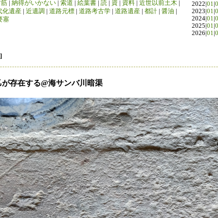
竹筋
|
納得がいかない
|
索道
|
絵葉書
|
読
|
資
|
資料
|
近世以前土木
|
2022|
01
|
代化遺産
|
近遺調
|
道路元標
|
道路考古学
|
道路遺産
|
都計
|
醤油
|
2023|
01
|
2024|
01
|
要塞
2025|
01
|
2026|
01
|
]
甲乙が存在する@海サンバ川暗渠