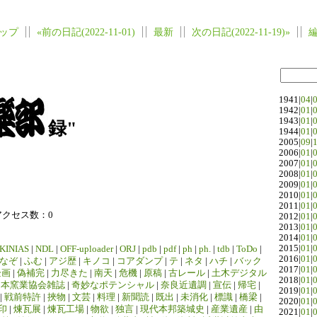
ップ
«前の日記(2022-11-01)
最新
次の日記(2022-11-19)»
1941|
04
|
1942|
01
|
1943|
01
|
録"
1944|
01
|
2005|
09
|
2006|
01
|
2007|
01
|
2008|
01
|
2009|
01
|
2010|
01
|
2011|
01
|
アクセス数：0
2012|
01
|
2013|
01
|
2014|
01
|
2015|
01
|
KINIAS
|
NDL
|
OFF-uploader
|
ORJ
|
pdb
|
pdf
|
ph
|
ph.
|
tdb
|
ToDo
|
2016|
01
|
なぞ
|
ふむ
|
アジ歴
|
キノコ
|
コアダンプ
|
テ
|
ネタ
|
ハチ
|
バック
2017|
01
|
企画
|
偽補完
|
力尽きた
|
南天
|
危機
|
原稿
|
古レール
|
土木デジタル
2018|
01
|
日本窯業協会雑誌
|
奇妙なポテンシャル
|
奈良近遺調
|
宣伝
|
帰宅
|
2019|
01
|
|
戦前特許
|
挾物
|
文芸
|
料理
|
新聞読
|
既出
|
未消化
|
標識
|
橋梁
|
2020|
01
|
印
|
煉瓦展
|
煉瓦工場
|
物欲
|
独言
|
現代本邦築城史
|
産業遺産
|
由
2021|
01
|