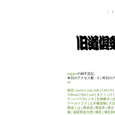
ト
nagajis
の
日
不定記。
本日のアクセス数：0｜昨日の
ad
独言
|
archive.org
|
bdb
|
C60
|
D
|
ToRead
|
Web
|
web
|
きたく
|
げ
|
ナンバーCD
|
メモ
|
乞御教示
|
アーカイブス
|
土木構造物
|
大
廃道とは
|
廃道巡
|
廃道本
|
懐古
毒
|
滋賀県道元標
|
煉瓦
|
煉瓦刻