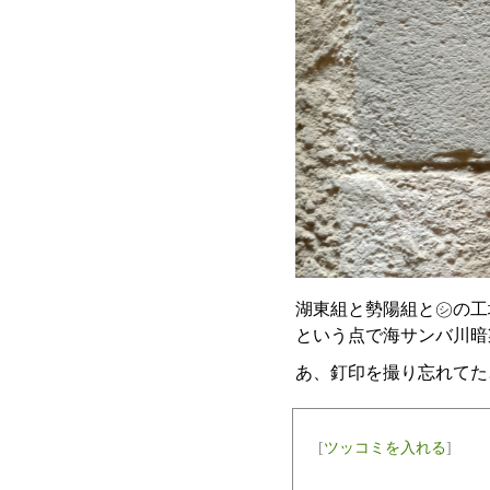
湖東組と勢陽組と㋛の工
という点で海サンバ川暗
あ、釘印を撮り忘れてた
[
ツッコミを入れる
]