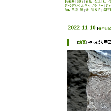
良要塞
|
発行
|
看板
|
石垣
|
社
|
近代デジタルライブラリー
|
近
陸幼日記
|
隧
|
雑
|
鯖復旧
|
鳴門
2022-11-10
[
長年日記
[
煉瓦
] やっぱり