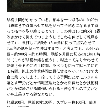
結構手間がかかっている。拓本を一つ取るのに約20分
（霧吹きで湿気らせて紙を貼って半乾きになるまで待
って拓本を取り終えるまで）、しわ伸ばしに約5分（霧
吹きかけて抑えてつまようじでしわを伸ばして乾燥さ
せて）、裏打ちに約5分（5cm角に切って湿気らせて
7cm角の紙を貼って伸ばすまで）と考えても、30分×29
個＝約900分＝約15時間。厚紙を升目に切るのに約１時
間（これが結構神経を使う）。糊塗って貼り合わせて
乾燥させるのに約１時間。ラベルを切って貼ってに約
１時間。以上の作業時間に最低賃金をかけただけで大
台に乗ってしまう。拾ってくる手間だとかモルタルを
落とす苦労だとか情報整理だとか材料費だとか技術料
だとか乾燥させる間強いられる不便な生活の苦労だと
かを上乗せする隙などない。
額縁200円。厚紙10枚100円。スプレー糊100円。仙画