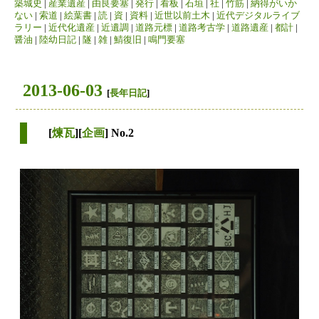
築城史
|
産業遺産
|
由良要塞
|
発行
|
看板
|
石垣
|
社
|
竹筋
|
納得がいか
ない
|
索道
|
絵葉書
|
読
|
資
|
資料
|
近世以前土木
|
近代デジタルライブ
ラリー
|
近代化遺産
|
近遺調
|
道路元標
|
道路考古学
|
道路遺産
|
都計
|
醤油
|
陸幼日記
|
隧
|
雑
|
鯖復旧
|
鳴門要塞
2013-06-03
[
長年日記
]
[
煉瓦
][
企画
] No.2