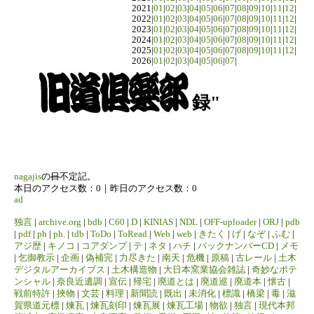
2021|
01
|
02
|
03
|
04
|
05
|
06
|
07
|
08
|
09
|
10
|
11
|
12
|
2022|
01
|
02
|
03
|
04
|
05
|
06
|
07
|
08
|
09
|
10
|
11
|
12
|
2023|
01
|
02
|
03
|
04
|
05
|
06
|
07
|
08
|
09
|
10
|
11
|
12
|
2024|
01
|
02
|
03
|
04
|
05
|
06
|
07
|
08
|
09
|
10
|
11
|
12
|
2025|
01
|
02
|
03
|
04
|
05
|
06
|
07
|
08
|
09
|
10
|
11
|
12
|
2026|
01
|
02
|
03
|
04
|
05
|
06
|
07
|
録"
nagajis
の
日
不定記。
本日のアクセス数：0｜昨日のアクセス数：0
ad
独言
|
archive.org
|
bdb
|
C60
|
D
|
KINIAS
|
NDL
|
OFF-uploader
|
ORJ
|
pdb
|
pdf
|
ph
|
ph.
|
tdb
|
ToDo
|
ToRead
|
Web
|
web
|
きたく
|
げ
|
なぞ
|
ふむ
|
アジ歴
|
キノコ
|
コアダンプ
|
テ
|
ネタ
|
ハチ
|
バックナンバーCD
|
メモ
|
乞御教示
|
企画
|
偽補完
|
力尽きた
|
南天
|
危機
|
原稿
|
古レール
|
土木
デジタルアーカイブス
|
土木構造物
|
大日本窯業協会雑誌
|
奇妙なポテ
ンシャル
|
奈良近遺調
|
宣伝
|
帰宅
|
廃道とは
|
廃道巡
|
廃道本
|
懐古
|
戦前特許
|
挾物
|
文芸
|
料理
|
新聞読
|
既出
|
未消化
|
標識
|
橋梁
|
毒
|
滋
賀県道元標
|
煉瓦
|
煉瓦刻印
|
煉瓦展
|
煉瓦工場
|
物欲
|
独言
|
現代本邦