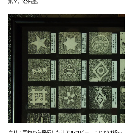
紙？。湿拓墨。
ウリ：実物から採拓したリアルコピー。これだけ揃っ