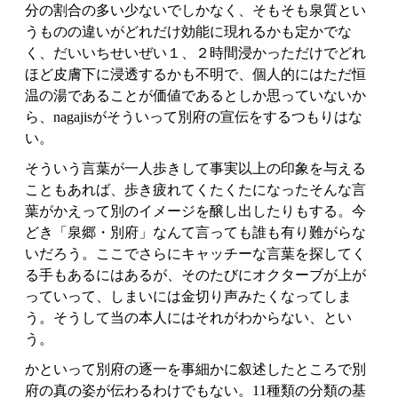
分の割合の多い少ないでしかなく、そもそも泉質とい
うものの違いがどれだけ効能に現れるかも定かでな
く、だいいちせいぜい１、２時間浸かっただけでどれ
ほど皮膚下に浸透するかも不明で、個人的にはただ恒
温の湯であることが価値であるとしか思っていないか
ら、nagajisがそういって別府の宣伝をするつもりはな
い。
そういう言葉が一人歩きして事実以上の印象を与える
こともあれば、歩き疲れてくたくたになったそんな言
葉がかえって別のイメージを醸し出したりもする。今
どき「泉郷・別府」なんて言っても誰も有り難がらな
いだろう。ここでさらにキャッチーな言葉を探してく
る手もあるにはあるが、そのたびにオクターブが上が
っていって、しまいには金切り声みたくなってしま
う。そうして当の本人にはそれがわからない、とい
う。
かといって別府の逐一を事細かに叙述したところで別
府の真の姿が伝わるわけでもない。11種類の分類の基