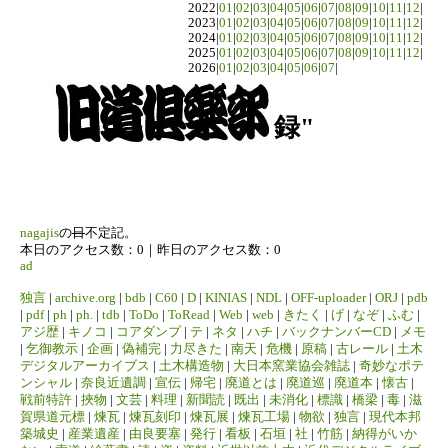
2022|
01
|
02
|
03
|
04
|
05
|
06
|
07
|
08
|
09
|
10
|
11
|
12
|
2023|
01
|
02
|
03
|
04
|
05
|
06
|
07
|
08
|
09
|
10
|
11
|
12
|
2024|
01
|
02
|
03
|
04
|
05
|
06
|
07
|
08
|
09
|
10
|
11
|
12
|
2025|
01
|
02
|
03
|
04
|
05
|
06
|
07
|
08
|
09
|
10
|
11
|
12
|
2026|
01
|
02
|
03
|
04
|
05
|
06
|
07
|
録"
nagajis
の
日
不定記。
本日のアクセス数：0｜昨日のアクセス数：0
ad
独言
|
archive.org
|
bdb
|
C60
|
D
|
KINIAS
|
NDL
|
OFF-uploader
|
ORJ
|
pdb
|
pdf
|
ph
|
ph.
|
tdb
|
ToDo
|
ToRead
|
Web
|
web
|
きたく
|
げ
|
なぞ
|
ふむ
|
アジ歴
|
キノコ
|
コアダンプ
|
テ
|
ネタ
|
ハチ
|
バックナンバーCD
|
メモ
|
乞御教示
|
企画
|
偽補完
|
力尽きた
|
南天
|
危機
|
原稿
|
古レール
|
土木
デジタルアーカイブス
|
土木構造物
|
大日本窯業協会雑誌
|
奇妙なポテ
ンシャル
|
奈良近遺調
|
宣伝
|
帰宅
|
廃道とは
|
廃道巡
|
廃道本
|
懐古
|
戦前特許
|
挾物
|
文芸
|
料理
|
新聞読
|
既出
|
未消化
|
標識
|
橋梁
|
毒
|
滋
賀県道元標
|
煉瓦
|
煉瓦刻印
|
煉瓦展
|
煉瓦工場
|
物欲
|
独言
|
現代本邦
築城史
|
産業遺産
|
由良要塞
|
発行
|
看板
|
石垣
|
社
|
竹筋
|
納得がいか