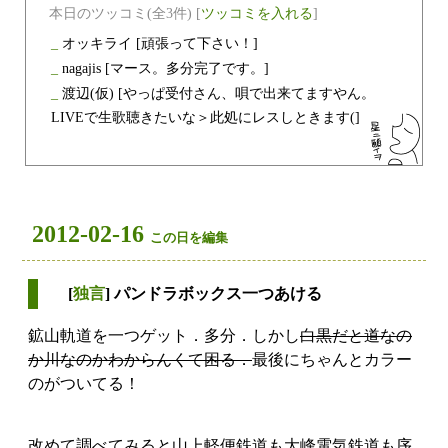
本日のツッコミ(全3件) [
ツッコミを入れる
]
_
オッキライ
[頑張って下さい！]
_
nagajis
[マース。多分完了です。]
_
渡辺(仮)
[やっぱ受付さん、唄で出来てますやん。
LIVEで生歌聴きたいな＞此処にレスしときます(]
2012-02-16
この日を編集
[
独言
] パンドラボックス一つあける
鉱山軌道を一つゲット．多分．しかし
白黒だと道なの
か川なのかわからんくて困る．
最後にちゃんとカラー
のがついてる！
改めて調べてみると山上軽便鉄道も大峰電気鉄道も序