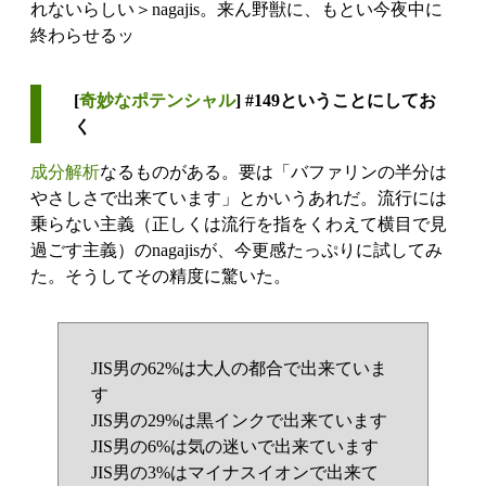
れないらしい＞nagajis。来ん野獣に、もとい今夜中に
終わらせるッ
[
奇妙なポテンシャル
] #149ということにしてお
く
成分解析
なるものがある。要は「バファリンの半分は
やさしさで出来ています」とかいうあれだ。流行には
乗らない主義（正しくは流行を指をくわえて横目で見
過ごす主義）のnagajisが、今更感たっぷりに試してみ
た。そうしてその精度に驚いた。
JIS男の62%は大人の都合で出来ていま
す
JIS男の29%は黒インクで出来ています
JIS男の6%は気の迷いで出来ています
JIS男の3%はマイナスイオンで出来て