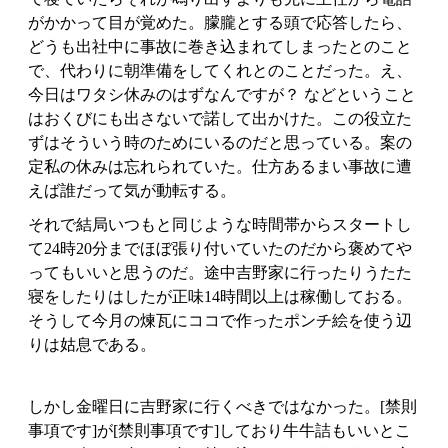
がかかって目が覚めた。朦朧とする頭で応答したら、
どうも出社中に事故に巻き込まれてしまったとのこと
で、代わりに朝準備をしてくれとのことだった。え、
今日はワタシ休みのはずなんですが？ などということ
はおくびにも出さないで諾して出かけた。この役立た
ずはそういう時のためにいるのだと思っている。案の
定私の休みは忘れられていた。仕方あるまい事故に遭
えば誰だって気が動転する。
それで結局いつもと同じような時間帯からスタートし
て24時20分までほぼ張り付いていたのだから褒めてや
ってもいいと思うのだ。途中吉野家に行ったりうたた
寝をしたりはしたが正味14時間以上は稼働しておる。
そうして今月の煉瓦にココで作ったポンチ絵を使う辺
りは姑息である。
しかし金曜日に吉野家に行くべきではなかった。[禁則
事項です]が[禁則事項です]しており牛牛詰もいいとこ