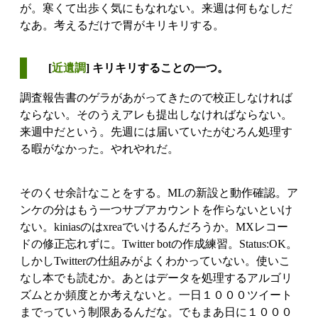
が。寒くて出歩く気にもなれない。来週は何もなしだ
なあ。考えるだけで胃がキリキリする。
[
近遺調
] キリキリすることの一つ。
調査報告書のゲラがあがってきたので校正しなければ
ならない。そのうえアレも提出しなければならない。
来週中だという。先週には届いていたがむろん処理す
る暇がなかった。やれやれだ。
そのくせ余計なことをする。MLの新設と動作確認。ア
ンケの分はもう一つサブアカウントを作らないといけ
ない。kiniasのはxreaでいけるんだろうか。MXレコー
ドの修正忘れずに。Twitter botの作成練習。Status:OK。
しかしTwitterの仕組みがよくわかっていない。使いこ
なし本でも読むか。あとはデータを処理するアルゴリ
ズムとか頻度とか考えないと。一日１０００ツイート
までっていう制限あるんだな。でもまあ日に１０００