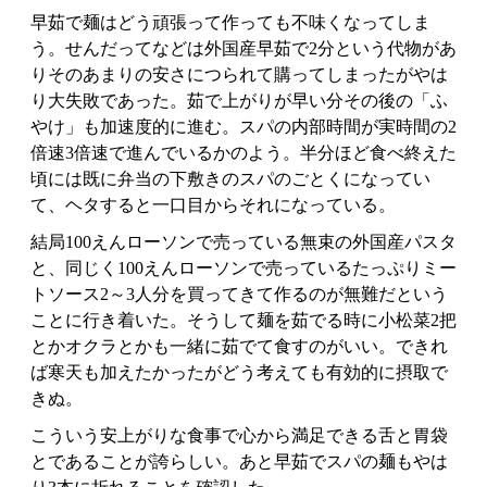
早茹で麺はどう頑張って作っても不味くなってしま
う。せんだってなどは外国産早茹で2分という代物があ
りそのあまりの安さにつられて購ってしまったがやは
り大失敗であった。茹で上がりが早い分その後の「ふ
やけ」も加速度的に進む。スパの内部時間が実時間の2
倍速3倍速で進んでいるかのよう。半分ほど食べ終えた
頃には既に弁当の下敷きのスパのごとくになってい
て、ヘタすると一口目からそれになっている。
結局100えんローソンで売っている無束の外国産パスタ
と、同じく100えんローソンで売っているたっぷりミー
トソース2～3人分を買ってきて作るのが無難だという
ことに行き着いた。そうして麺を茹でる時に小松菜2把
とかオクラとかも一緒に茹でて食すのがいい。できれ
ば寒天も加えたかったがどう考えても有効的に摂取で
きぬ。
こういう安上がりな食事で心から満足できる舌と胃袋
とであることが誇らしい。あと早茹でスパの麺もやは