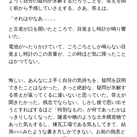
よって自分の疑問が氷解するだろうことを、答えを聞
く前から予感していさえする。さあ、答えは。
「それはやなあ……」
と古老が口を開いたところで、目覚まし時計が鳴り響
いた。
電池がへたりかけていて、ごろごろとしか鳴らない目
覚まし時計のこの音量が、この時ほど気に障ったこと
はかつてない。
悔しい。あんなに上手く自分の気持ちを、疑問を説明
できたことはなかった。きっと絶妙な、疑問が氷解す
る答えが返ってくるに違いないと思っていた。答えが
聞きたかった。残念でならない。しかし後で思い出そ
うとすればするほど「特別なもの」が何であったかは
っきりしなくなった。隧道や橋のような土木構造物で
あった気もするし、煉瓦工場である気もしてきて、結
局○○○みたような書き方しかできない。お前の熱意と