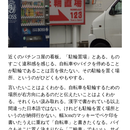
近くのパチンコ屋の看板。「駐輪置場」とある。もの
すごく違和感を感じる。自転車やバイクを停めること
が駐輪であることは言を俟たない。その駐輪を置く場
所、というのがひどくもやもやする。
言いたいことはよくわかる。自転車を駐輪するための
場所が右方向にあるのだと伝えたいことはよくわか
る。それくらい汲み取れる。漢字で書かれている以上
間違った日本語ではない。けれども駐輪を置く場所と
いうのが納得行かない。幅3cmのマッキーでペケ印を
書いたうえに重ねて「自転車」と書きたくなる。バイ
クもそこに置く決まりなら「二輪車」でもいい。サイ