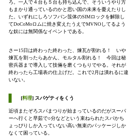
ろ。一人で４台も５台も持ち込んで、そういうやり方
もまかり通っているのかと思い国の未来を憂えたりし
た。いずれにしろソフバン筺体のSIMロックを解除し
てDoCoMoロムに焼き変えたうえでMVNOしてるよう
な奴には無関係なイベントである。
さー15日は終わった終わった、煉瓦が割れる！ いや
煉瓦を割ったらあかん、モルタル割れる！ 今回は秘
密兵器まで導入して技倆を磨くつもりでやる。それが
終わったら工場表の仕上げだ。これで2月は潰れるに違
いない。
[
料理
] スパゲティをくう
近頃またぞろスパまつりが始まっているのだがスーパ
ーへ行くと早茹で○分などという束ねられたスパかち
ょっぴりしか入っていない高い無束のパッケージしか
なくて困っている。