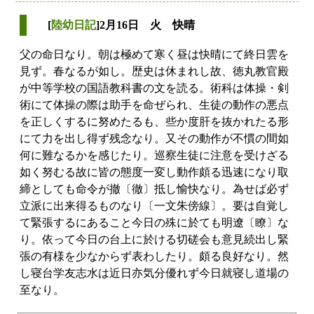
[
陸幼日記
]2月16日 火 快晴
父の命日なり。朝は極めて寒く昼は快晴にて終日雲を
見ず。春なるが如し。歴史は休まれし故、徳丸教官殿
が中等学校の国語教科書の文を読る。術科は体操・剣
術にて体操の際は助手を命ぜられ、生徒の動作の悪点
を正しくするに努めたるも、些か度肝を抜かれたる形
にて力を出し得ず残念なり。又その動作が不慣の間如
何に難なるかを感じたり。巡察生徒に注意を受けざる
如く努むる故に皆の態度一変し動作頗る迅速になり取
締としても命令が撤〔徹〕抵し愉快なり。為せば必ず
立派に出来得るものなり〔一文朱傍線〕。要は自覚し
て緊張するにあること今日の殊に於ても明遼〔瞭〕な
り。依って今日の台上に於ける切磋会も意見続出し緊
張の有様を少なからず表わしたり。頗る良好なり。然
し寝台学友志水は近日亦気分優れず今日就寝し道場の
至なり。