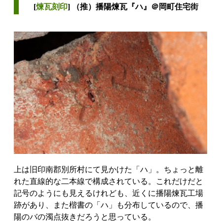
[
煉瓦刻印
] （推）播陽煉瓦『ハ』＠岡町住宅街
上は旧印南郡別所村にて見かけた「ハ」。ちょっと離
れた直線的な二本線で構成されている。これだけだと
記号のようにも見えるけれども、近くに播陽煉瓦工場
跡があり、また楷書の「ハ」も分布しているので、播
陽のバの濁点抜きだろうと思っている。