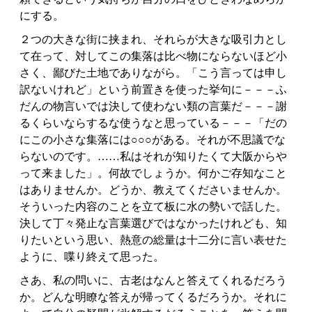
にする。
２つの大きな街に挟まれ、それらが大きな吸引力とし
て在って、対してこの集落は比べ物にならないほど小
さく、鄙びた土地でありながら。「こう言っては申し
訳ないけれど」という前置きを使った挙句に－－－ふ
だんの物言いでは決して使わない類の言葉だ－－－謝
るくらいならするな使うなと思っている－－－「だの
にこの小さな集落には○○○がある。それが不思議でな
らないのです。……私はそれが知りたくて大阪からや
って来ました」。何故でしょうか。何かご存知なこと
はありませんか。どうか、教えてくださいませんか。
そういった内容のことを立て板に水の勢いで話した。
決して丁々発止な言葉選びではなかったけれども、知
りたいという思い、熱意の総量は十二分に言い表せた
ように、喋り終えて思った。
さあ、私の問いに、古老はなんと答えてくれるだろう
か。どんな明瞭な答えが帰ってくるだろうか。それに