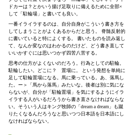
ドカーは？とかいう揚げ足取りに備えるために全部×
して「駐輪場」と書いても良い。
一番イライラするのは、自分自身がこういう書き方を
してしまうことがよくあるからだと思う。 脊髄反射的
に書いていると特によくする。 書いたものを読み返し
て、なんか変なのはわかるのだけど、どう書き直して
いいかすぐには思いつかず四苦八苦する。
思考の仕方がよくないのだろう。行為としての駐輪。
駐輪したい。どこに？ 置場に。 という発想を単純に
足して駐輪置場になる。馬に乗っている。あ、落馬し
た。ー＞「馬から落馬」みたいな。後者は別に気にな
らないが、自分が「駐輪置場」を気にするようにイラ
イラする人がいるだろうから書き直さなければならな
い。そういう人はキング牧師の「dream a dream」も蹴
りたくなるんだろうなと思いつつ日本語を日本語にし
なければならない。