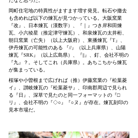
だなと思った。
岡町住宅地の特異性がますます増す発見。転石や撤去
も含めれば以下の煉瓦が見つかっている。大阪窯業
『改』、日本煉瓦（漢数字）、『｜』つき岸和田煉
瓦、小六稜星（推定津守煉瓦）、和泉煉瓦の太井桁、
朝日窯業（亡失）（以上大阪府）、東播煉瓦『T』、
伊丹煉瓦の可能性のある 『//』（以上兵庫県）、山陽
煉瓦『SRK』（以上広島県）、『||』、釘、会社不明の
『九』？。そしてこれ（兵庫県）。あちこちから煉瓦
が集まっている。
桜塚や小曽根まで広げれば（推）伊藤窯業の『松葉菱
イ』、讃岐煉瓦の『松葉菱サ』、印南郡周辺で見られ
る『日』、深草で見たのと同一フォーマットの『□
リ』、会社不明の『◇○』『○ヌ』が存在。煉瓦刻印の
見本市場だ。