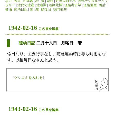
ない
|
索道
|
絵葉書
|
読
|
資
|
資料
|
近世以前土木
|
近代デジタルライブ
ラリー
|
近代化遺産
|
近遺調
|
道路元標
|
道路考古学
|
道路遺産
|
都計
|
醤油
|
陸幼日記
|
隧
|
雑
|
鯖復旧
|
鳴門要塞
1942-02-16
この日を編集
[
陸幼日記
]二月十六日 月曜日 晴
命日なり。主要行事なし。随意運動時は専ら剣術をな
す。以後毎日なさんと思う。
[
ツッコミを入れる
]
1943-02-16
この日を編集