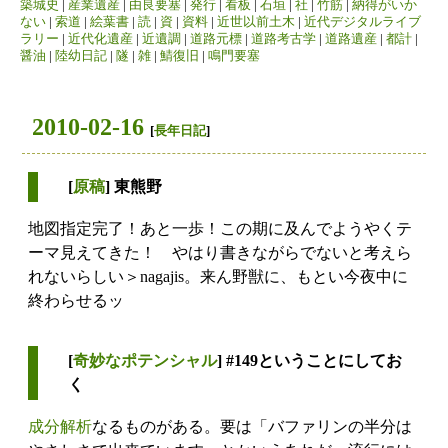
築城史
|
産業遺産
|
由良要塞
|
発行
|
看板
|
石垣
|
社
|
竹筋
|
納得がいか
ない
|
索道
|
絵葉書
|
読
|
資
|
資料
|
近世以前土木
|
近代デジタルライブ
ラリー
|
近代化遺産
|
近遺調
|
道路元標
|
道路考古学
|
道路遺産
|
都計
|
醤油
|
陸幼日記
|
隧
|
雑
|
鯖復旧
|
鳴門要塞
2010-02-16
[
長年日記
]
[
原稿
] 東熊野
地図指定完了！あと一歩！この期に及んでようやくテ
ーマ見えてきた！ やはり書きながらでないと考えら
れないらしい＞nagajis。来ん野獣に、もとい今夜中に
終わらせるッ
[
奇妙なポテンシャル
] #149ということにしてお
く
成分解析
なるものがある。要は「バファリンの半分は