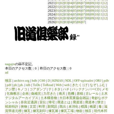
2021|
01
|
02
|
03
|
04
|
05
|
06
|
07
|
08
|
09
|
10
|
11
|
12
|
2022|
01
|
02
|
03
|
04
|
05
|
06
|
07
|
08
|
09
|
10
|
11
|
12
|
2023|
01
|
02
|
03
|
04
|
05
|
06
|
07
|
08
|
09
|
10
|
11
|
12
|
2024|
01
|
02
|
03
|
04
|
05
|
06
|
07
|
08
|
09
|
10
|
11
|
12
|
2025|
01
|
02
|
03
|
04
|
05
|
06
|
07
|
08
|
09
|
10
|
11
|
12
|
2026|
01
|
02
|
03
|
04
|
05
|
06
|
07
|
録"
nagajis
の
日
不定記。
本日のアクセス数：0｜昨日のアクセス数：0
ad
独言
|
archive.org
|
bdb
|
C60
|
D
|
KINIAS
|
NDL
|
OFF-uploader
|
ORJ
|
pdb
|
pdf
|
ph
|
ph.
|
tdb
|
ToDo
|
ToRead
|
Web
|
web
|
きたく
|
げ
|
なぞ
|
ふむ
|
アジ歴
|
キノコ
|
コアダンプ
|
テ
|
ネタ
|
ハチ
|
バックナンバーCD
|
メモ
|
乞御教示
|
企画
|
偽補完
|
力尽きた
|
南天
|
危機
|
原稿
|
古レール
|
土木
デジタルアーカイブス
|
土木構造物
|
大日本窯業協会雑誌
|
奇妙なポテ
ンシャル
|
奈良近遺調
|
宣伝
|
帰宅
|
廃道とは
|
廃道巡
|
廃道本
|
懐古
|
戦前特許
|
挾物
|
文芸
|
料理
|
新聞読
|
既出
|
未消化
|
標識
|
橋梁
|
毒
|
滋
賀県道元標
|
煉瓦
|
煉瓦刻印
|
煉瓦展
|
煉瓦工場
|
物欲
|
独言
|
現代本邦