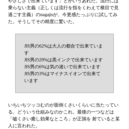
やさしさで出来ています」とかいうあれだ。流行には
乗らない主義（正しくは流行を指をくわえて横目で見
過ごす主義）のnagajisが、今更感たっぷりに試してみ
た。そうしてその精度に驚いた。
JIS男の62%は大人の都合で出来ていま
す
JIS男の29%は黒インクで出来ています
JIS男の6%は気の迷いで出来ています
JIS男の3%はマイナスイオンで出来て
います
いちいちツッコむのが面倒くさいくらいに当たってい
る。どういう仕組みなのかこれ。最後の一つなどは
「嘘くさい癒し効果なところ」が正鵠を 射ていると某
人に言われた。