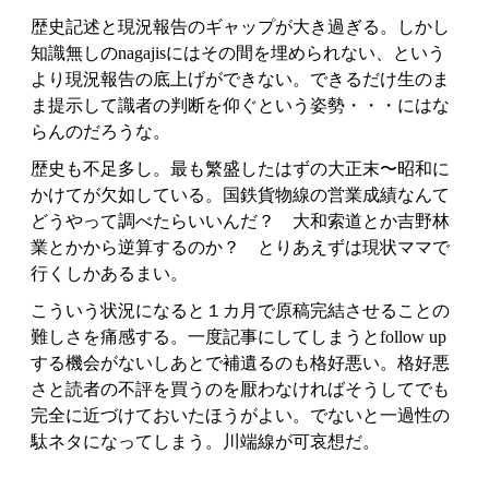
歴史記述と現況報告のギャップが大き過ぎる。しかし
知識無しのnagajisにはその間を埋められない、という
より現況報告の底上げができない。できるだけ生のま
ま提示して識者の判断を仰ぐという姿勢・・・にはな
らんのだろうな。
歴史も不足多し。最も繁盛したはずの大正末〜昭和に
かけてが欠如している。国鉄貨物線の営業成績なんて
どうやって調べたらいいんだ？ 大和索道とか吉野林
業とかから逆算するのか？ とりあえずは現状ママで
行くしかあるまい。
こういう状況になると１カ月で原稿完結させることの
難しさを痛感する。一度記事にしてしまうとfollow up
する機会がないしあとで補遺るのも格好悪い。格好悪
さと読者の不評を買うのを厭わなければそうしてでも
完全に近づけておいたほうがよい。でないと一過性の
駄ネタになってしまう。川端線が可哀想だ。