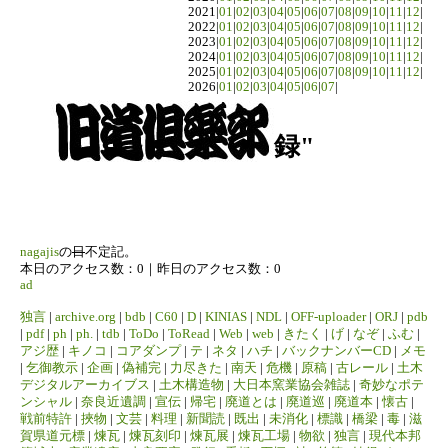
2021|
01
|
02
|
03
|
04
|
05
|
06
|
07
|
08
|
09
|
10
|
11
|
12
|
2022|
01
|
02
|
03
|
04
|
05
|
06
|
07
|
08
|
09
|
10
|
11
|
12
|
2023|
01
|
02
|
03
|
04
|
05
|
06
|
07
|
08
|
09
|
10
|
11
|
12
|
2024|
01
|
02
|
03
|
04
|
05
|
06
|
07
|
08
|
09
|
10
|
11
|
12
|
2025|
01
|
02
|
03
|
04
|
05
|
06
|
07
|
08
|
09
|
10
|
11
|
12
|
2026|
01
|
02
|
03
|
04
|
05
|
06
|
07
|
録"
nagajis
の
日
不定記。
本日のアクセス数：0｜昨日のアクセス数：0
ad
独言
|
archive.org
|
bdb
|
C60
|
D
|
KINIAS
|
NDL
|
OFF-uploader
|
ORJ
|
pdb
|
pdf
|
ph
|
ph.
|
tdb
|
ToDo
|
ToRead
|
Web
|
web
|
きたく
|
げ
|
なぞ
|
ふむ
|
アジ歴
|
キノコ
|
コアダンプ
|
テ
|
ネタ
|
ハチ
|
バックナンバーCD
|
メモ
|
乞御教示
|
企画
|
偽補完
|
力尽きた
|
南天
|
危機
|
原稿
|
古レール
|
土木
デジタルアーカイブス
|
土木構造物
|
大日本窯業協会雑誌
|
奇妙なポテ
ンシャル
|
奈良近遺調
|
宣伝
|
帰宅
|
廃道とは
|
廃道巡
|
廃道本
|
懐古
|
戦前特許
|
挾物
|
文芸
|
料理
|
新聞読
|
既出
|
未消化
|
標識
|
橋梁
|
毒
|
滋
賀県道元標
|
煉瓦
|
煉瓦刻印
|
煉瓦展
|
煉瓦工場
|
物欲
|
独言
|
現代本邦