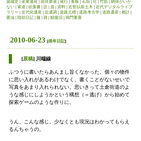
築城史
|
産業遺産
|
由良要塞
|
発行
|
看板
|
石垣
|
社
|
竹筋
|
納得がいか
ない
|
索道
|
絵葉書
|
読
|
資
|
資料
|
近世以前土木
|
近代デジタルライブ
ラリー
|
近代化遺産
|
近遺調
|
道路元標
|
道路考古学
|
道路遺産
|
都計
|
醤油
|
陸幼日記
|
隧
|
雑
|
鯖復旧
|
鳴門要塞
2010-06-23
[
長年日記
]
[
原稿
] 川端線
ふつうに書いたらあんまし旨くなかった。個々の物件
に思い入れがあるわけでなく、書くことがないせいで
写真をあまり入れられない。思いきって土倉街道のよ
うな感じにしようかという構想（＝逃げ）から始めて
探索ゲームのような作りに。
うん、こんな感じ。少なくとも現況はわかってもらえ
るんちゃうの。