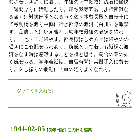
むさ苦しき許りに暑し。午後の陣中勤務は流石に愉快
二週間ぶりに活動したり。即ち我等五名（歩行困難な
る者）は対抗部隊となるべく佐々木曹長殿と自転車に
て弓削橋を渡り中鶴に行き部隊の渡河（白川）を激撃
す。足痛しとはいえ奮斗し幼年校最後の教練を終れ
り。一七・三〇帰校す。部長殿はじめ方々は帰校のの
遅きにご心配せられあり。所感として若しも斯様な渡
河をなす時は鏖殺することを得と思う。烏合の衆の如
く感ぜらる。学年会延期。自習時間は兵器手入に費せ
り。久し振りの劇動にて血の廻りよくなれり。
[
ツッコミを入れる
]
1944-02-05
[
長年日記
]
この日を編集