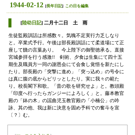
1944-02-12
[
長年日記
]
この日を編集
[
陸幼日記
] 二月十二日 土 雨
生徒監殿訓話は所感数々。気魄不足実行力乏しなり
と。卒業式予行。午後は部長殿訓話にて柔道場にて正
座して餞の言葉あり。 今上陛下の御聖徳承る。直接
宮城参拝を行う感激!! 剣術、夕食は生集にて四十五
期生及職員方一同の謝恩会にて会食し覚悟を新たにし
たり。部長殿の「突撃に進め」「突っ込め」の号令に
は真に腹の底からビリッとしたり。実に我々の範た
り。校長閣下和歌。「昔の歌を研究せよ」と。教頭殿
「印度へ行ったらガンジーによろしく」と。藤本教官
殿の「鉢の木」の謡曲児玉教官殿の「小楠公」の吟
詠、其の他、我は新に決意を固め予科での奮斗を宣
〔？〕む。