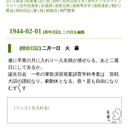
ない
|
索道
|
絵葉書
|
読
|
資
|
資料
|
近世以前土木
|
近代デジタルライブ
ラリー
|
近代化遺産
|
近遺調
|
道路元標
|
道路考古学
|
道路遺産
|
都計
|
醤油
|
陸幼日記
|
隧
|
雑
|
鯖復旧
|
鳴門要塞
1944-02-01
[
長年日記
]
この日を編集
[
陸幼日記
] 二月一日 火 曇
遂に卒業の月に入れり一入名残が感ぜらる。あと二週
日にして去るか。
誕生日会 一年の軍歌演習発案訓育学科考査は 宣戦
大詔の謹紀なり。劇動休となる。愈〃是も自由になり
むず〱す
[
ツッコミを入れる
]