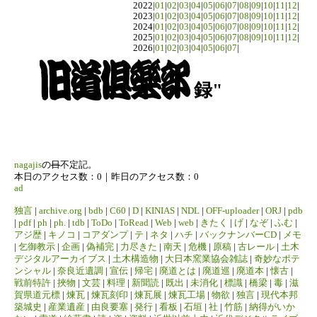
2022|
01
|
02
|
03
|
04
|
05
|
06
|
07
|
08
|
09
|
10
|
11
|
12
|
2023|
01
|
02
|
03
|
04
|
05
|
06
|
07
|
08
|
09
|
10
|
11
|
12
|
2024|
01
|
02
|
03
|
04
|
05
|
06
|
07
|
08
|
09
|
10
|
11
|
12
|
2025|
01
|
02
|
03
|
04
|
05
|
06
|
07
|
08
|
09
|
10
|
11
|
12
|
2026|
01
|
02
|
03
|
04
|
05
|
06
|
07
|
録"
nagajis
の
日
不定記。
本日のアクセス数：0｜昨日のアクセス数：0
ad
独言
|
archive.org
|
bdb
|
C60
|
D
|
KINIAS
|
NDL
|
OFF-uploader
|
ORJ
|
pdb
|
pdf
|
ph
|
ph.
|
tdb
|
ToDo
|
ToRead
|
Web
|
web
|
きたく
|
げ
|
なぞ
|
ふむ
|
アジ歴
|
キノコ
|
コアダンプ
|
テ
|
ネタ
|
ハチ
|
バックナンバーCD
|
メモ
|
乞御教示
|
企画
|
偽補完
|
力尽きた
|
南天
|
危機
|
原稿
|
古レール
|
土木
デジタルアーカイブス
|
土木構造物
|
大日本窯業協会雑誌
|
奇妙なポテ
ンシャル
|
奈良近遺調
|
宣伝
|
帰宅
|
廃道とは
|
廃道巡
|
廃道本
|
懐古
|
戦前特許
|
挾物
|
文芸
|
料理
|
新聞読
|
既出
|
未消化
|
標識
|
橋梁
|
毒
|
滋
賀県道元標
|
煉瓦
|
煉瓦刻印
|
煉瓦展
|
煉瓦工場
|
物欲
|
独言
|
現代本邦
築城史
|
産業遺産
|
由良要塞
|
発行
|
看板
|
石垣
|
社
|
竹筋
|
納得がいか