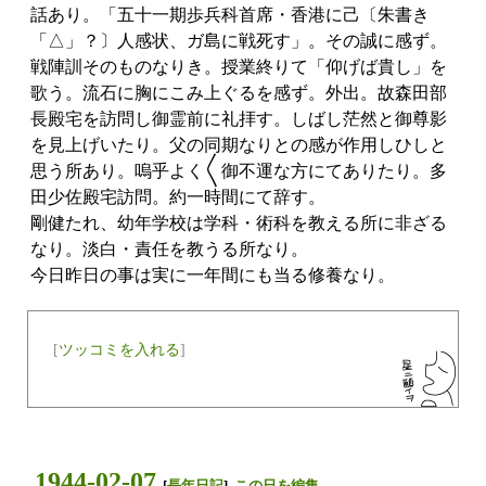
話あり。「五十一期歩兵科首席・香港に己〔朱書き
「△」？〕人感状、ガ島に戦死す」。その誠に感ず。
戦陣訓そのものなりき。授業終りて「仰げば貴し」を
歌う。流石に胸にこみ上ぐるを感ず。外出。故森田部
長殿宅を訪問し御霊前に礼拝す。しばし茫然と御尊影
を見上げいたり。父の同期なりとの感が作用しひしと
思う所あり。嗚乎よく〱御不運な方にてありたり。多
田少佐殿宅訪問。約一時間にて辞す。
剛健たれ、幼年学校は学科・術科を教える所に非ざる
なり。淡白・責任を教うる所なり。
今日昨日の事は実に一年間にも当る修養なり。
[
ツッコミを入れる
]
1944-02-07
[
長年日記
]
この日を編集