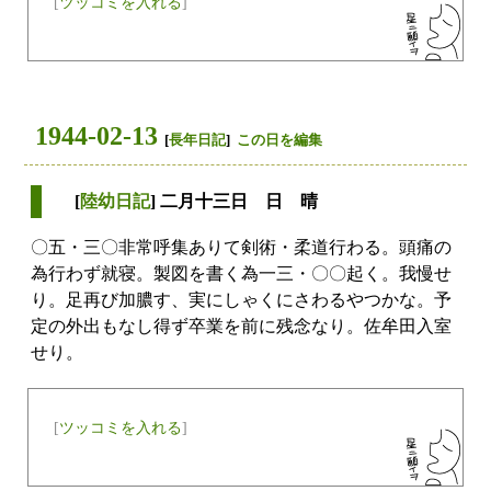
[
ツッコミを入れる
]
1944-02-13
[
長年日記
]
この日を編集
[
陸幼日記
] 二月十三日 日 晴
〇五・三〇非常呼集ありて剣術・柔道行わる。頭痛の
為行わず就寝。製図を書く為一三・〇〇起く。我慢せ
り。足再び加膿す、実にしゃくにさわるやつかな。予
定の外出もなし得ず卒業を前に残念なり。佐牟田入室
せり。
[
ツッコミを入れる
]