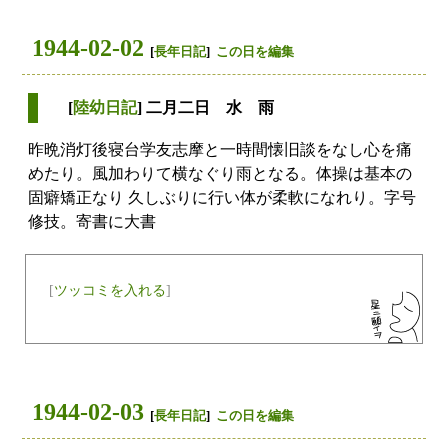
1944-02-02
[
長年日記
]
この日を編集
[
陸幼日記
] 二月二日 水 雨
昨晩消灯後寝台学友志摩と一時間懐旧談をなし心を痛
めたり。風加わりて横なぐり雨となる。体操は基本の
固癖矯正なり 久しぶりに行い体が柔軟になれり。字号
修技。寄書に大書
[
ツッコミを入れる
]
1944-02-03
[
長年日記
]
この日を編集