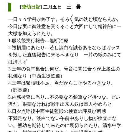
[
陸幼日記
] 二月五日 土 曇
一日々々学科が終了す。そろ〱気の沈む頃ならんか。
今日は実に御注意を受くること六回にして精神的に一
大檄を加えられたり。
1.服装後実行報告…無断治療
2.毀損届にあたり…若し淡白な誠心あるならばガラス
を毀した直後報告に来るべきなり 一片の紙のみにて
は済まず
3.三年の食堂集合は何だ。号音に間に合うが上級生の
礼儀なり（中西生徒監殿）
4.三年は緊張味不足。今だからこそやるべきなり。
（部長殿）
5.内務検査に当り…不必要なる鉛筆など持つな。ぜい
沢だ。眼薬なければ戦争出来ん奴は軍人やめろと
6.日夕点呼後中西生徒監殿の検査の評及び所感
不満足なり。淡白でない午前中ありし物が検査にな
い。熊幼を期待して来たのに裏切られたり。清水中学