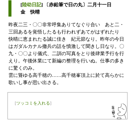
[
陸幼日記
] 〔赤鉛筆で日の丸〕二月十一日
金 快晴
昨夜二三・〇〇非常呼集ありてなぐり合い あと二・
三回あるを覚悟したるも行われずあてがはずれたり
快晴に恵まれたる誠に佳き 紀元節なり。昨年の今日
はガダルカナル撤兵の話を憤激して聞きし日なり。〇
九・〇〇より儀式、二訓の写真をとり後肆業予行を行
えり。午後休業にて新編の整理を行いぬ。仕事の多き
に驚くのみ。
雲に聳ゆる高千穂の……高千穂峯頂上に於て高らかに
歌いし事が思い出さる。
[
ツッコミを入れる
]