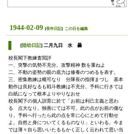
1944-02-09
[
長年日記
]
この日を編集
[
陸幼日記
] 二月九日 水 曇
校長閣下教練査閲評
一、突撃の気勢不充分。攻撃精神 数を重ねよ
二、不動の姿勢の眼の底力は修養のつめるを表す。
三、密集教練は概可なり 分隊長の指揮まづし 基本
動作は良好なるも戦斗教練は不充分。予科に行きては
白紙になって根本よりやりなおせ
校長閣下の個人訓育に於て「お前は利己主義と思わ
るゝ点大なり。独善にては不可。此の点がお前の傷な
り。予科へ行ったら此の点を常に心にとめて行動せ
よ。自然と身についてくるものなり」といわる。今ま
では薄々自ら思いいたるもかく正しく云われて思い当