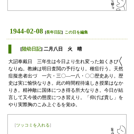
1944-02-08
[
長年日記
]
この日を編集
[
陸幼日記
] 二月八日 火 晴
大詔奉戴日 三年生は今日より生れ変った如くきび〱
なりぬ。教練は明日査閲の予行なり。種痘行う。天然
痘擬患者出づ 一六・三〇―一八・〇〇歴史あり。歴
史は実に愉快なりき。此の時間程待遠しき授業はなか
りき。精神敵に国体につき得る所大なりき。今日が結
言して又今後の態度につき習えり。「仰げば貴し」を
やり実際胸のこみ上ぐるを覚ゆ。
[
ツッコミを入れる
]