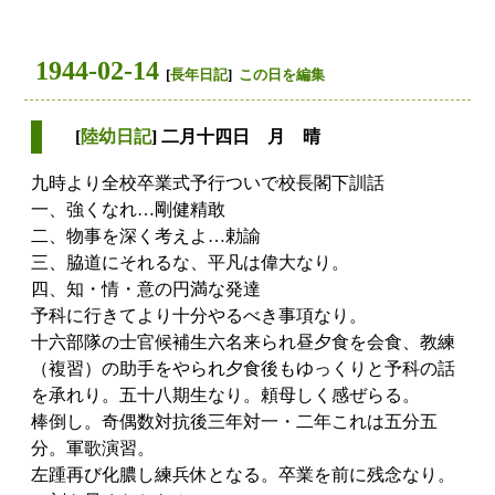
1944-02-14
[
長年日記
]
この日を編集
[
陸幼日記
] 二月十四日 月 晴
九時より全校卒業式予行ついで校長閣下訓話
一、強くなれ…剛健精敢
二、物事を深く考えよ…勅諭
三、脇道にそれるな、平凡は偉大なり。
四、知・情・意の円満な発達
予科に行きてより十分やるべき事項なり。
十六部隊の士官候補生六名来られ昼夕食を会食、教練
（複習）の助手をやられ夕食後もゆっくりと予科の話
を承れり。五十八期生なり。頼母しく感ぜらる。
棒倒し。奇偶数対抗後三年対一・二年これは五分五
分。軍歌演習。
左踵再び化膿し練兵休となる。卒業を前に残念なり。