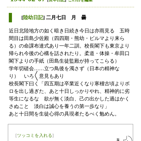
[
陸幼日記
] 二月七日 月 曇
近日北陸地方の如く暗き日続き今日は亦雨見る 五時
間目は田島少佐殿（四四期・熊幼・ビルマより来ら
る）の命課布達式あり一年二訓。校長閣下も東京より
帰られ今後の心構を話されたり。柔道・体操・牟田口
閣下よりの手紙（田島生徒監殿が持ってこらる）
学年切磋会……立つ鳥後を濁さず（日本の精神な
り） いろ〱意見もあり
校長閣下曰く「四五期は卒業近くなり寒稽古頃よりボ
ロを出し過ぎた、あと十日しっかりやれ、精神的に劣
等生になるな 欲が無く淡白、己の出かした過はかく
さぬこと 淡白は誠心を養うの第一歩なり」
あと十日間を生徒心得の具現者たるべく勉めん。
[
ツッコミを入れる
]