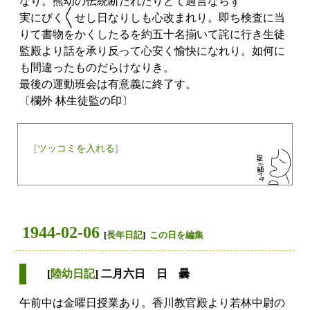
なり。熊幼の伝統断たれたりとて過言ならず
実にびく〱せし日なりしも心改まれり。即ち検査に当
りて書物をかくしたるを約五十名揃いて詫に行き生徒
監殿より話を承り反って心安く愉快になれり。如何に
も間違ったものだらけなりき。
最後の運動班会は有意義に終了す。
〔欄外 林生徒監の印〕
[
ツッコミを入れる
]
1944-02-06
[
長年日記
]
この日を編集
[
陸幼日記
] 二月六日 日 曇
午前中は金曜日授業あり。香川教官殿より若林中尉の