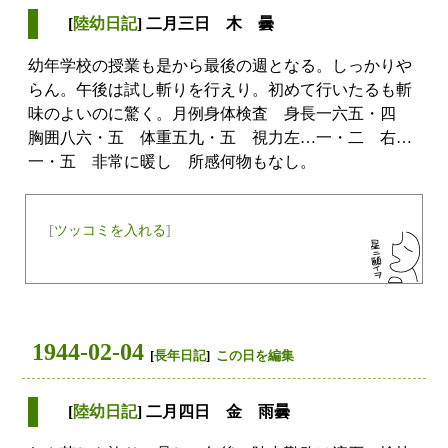
[
陸幼日記
] 二月三日 木 曇
幼年学校の授業も是から最後の週となる。しっかりや
らん。午後は試し斬りを行えり。初めて行いたるも斬
味のよいのに驚く。月例身体検査 身長一六五・四
胸囲八六・五 体重五九・五 視力左…一・二 右…
一・五 非常に暖し 所感何物もなし。
[
ツッコミを入れる
]
1944-02-04
[
長年日記
]
この日を編集
[
陸幼日記
] 二月四日 金 雨曇