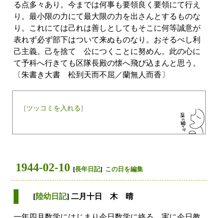
る点多々あり。今までは何事も要領良く要領にて行え
り。最小限の力にて最大限の力を出さんとするものな
り。これにては己れは善しとしてもそこに何等誠意が
表れず必ず部下はついて来ぬものなり。おそるべし利
己主義。己を捨てゝ公につくことに努めん。此の心に
て予科へ行きても区隊長殿の懐へ飛び込まんと思う。
〔朱書き大書 松到天而不屈／蘭無人而香〕
[
ツッコミを入れる
]
1944-02-10
[
長年日記
]
この日を編集
[
陸幼日記
] 二月十日 木 晴
一年四月数学にはじまり今日数学に終る。実に今日教