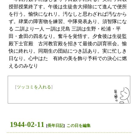
授部授業終了す。午後は生徒舎大掃除にて進んで便所
を行う。愉快になれリ。汚なしと思わざれば汚なから
ず。肆業の障害物を練習、中隊発表あり、須智隊にな
る 二訓より一人 一訓は児島 三訓は生野・松浦・平
田・倉田の四名なり。奮斗を覚悟す。夕食後は生徒監
殿下士官殿 古河教官殿を招きて最後の訓育班会。愉
快に終れり。同期生の団結につき話あり。実に忙しき
日なり。心中はたゞ有終の美を飾り予科での決心に燃
えるのみなり
[
ツッコミを入れる
]
1944-02-11
[
長年日記
]
この日を編集