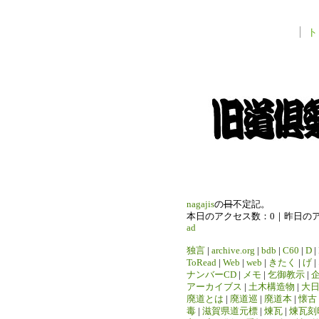
ト
nagajis
の
日
不定記。
本日のアクセス数：0｜昨日の
ad
独言
|
archive.org
|
bdb
|
C60
|
D
|
ToRead
|
Web
|
web
|
きたく
|
げ
|
ナンバーCD
|
メモ
|
乞御教示
|
アーカイブス
|
土木構造物
|
大
廃道とは
|
廃道巡
|
廃道本
|
懐古
毒
|
滋賀県道元標
|
煉瓦
|
煉瓦刻