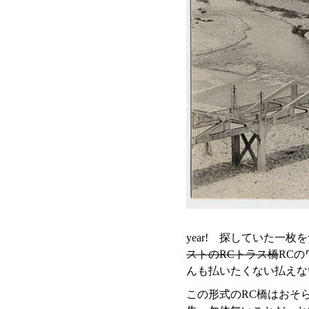
year! 探していた一
ストのRCトラス橋
RC
んも払いたくない払えな
この形式のRC橋はおそ