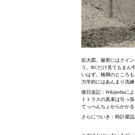
拡大図。厳密にはクイン
う。RCだけ見てもまん
いはず。橋脚のところも
力学的にはあんまり洗練
後日追記：Wikiped
トトラスの真束は引っ張
てっぺんちょからかかる
さらについき：時計屋設