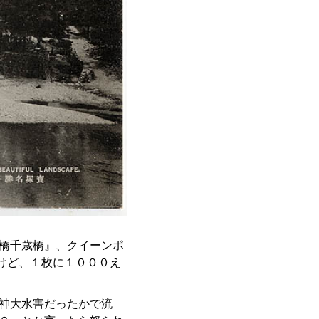
橋
千歳橋』、
クイーンポ
けど、１枚に１０００え
阪神大水害だったかで流