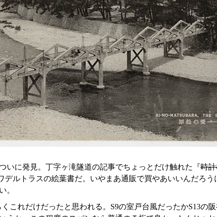
枚をついに発見。丁字ヶ滝隧道の記事でちょっとだけ触れた『
時計
のワデルトラスの絵葉書だ。いやまあ通販で買やあいいんだろう
い。
らくこれだけだったと思われる。S9の室戸台風だったかS13の