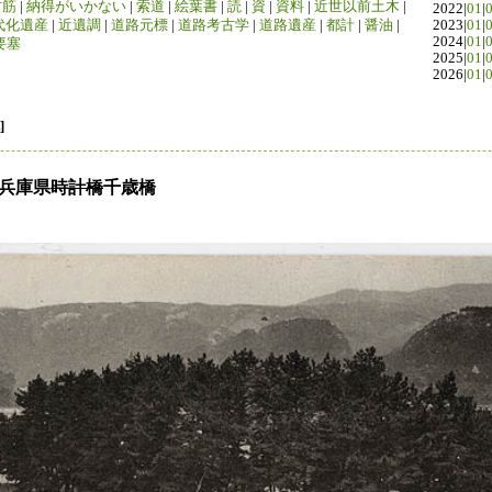
竹筋
|
納得がいかない
|
索道
|
絵葉書
|
読
|
資
|
資料
|
近世以前土木
|
2022|
01
|
代化遺産
|
近遺調
|
道路元標
|
道路考古学
|
道路遺産
|
都計
|
醤油
|
2023|
01
|
2024|
01
|
要塞
2025|
01
|
2026|
01
|
]
：兵庫県
時計橋
千歳橋