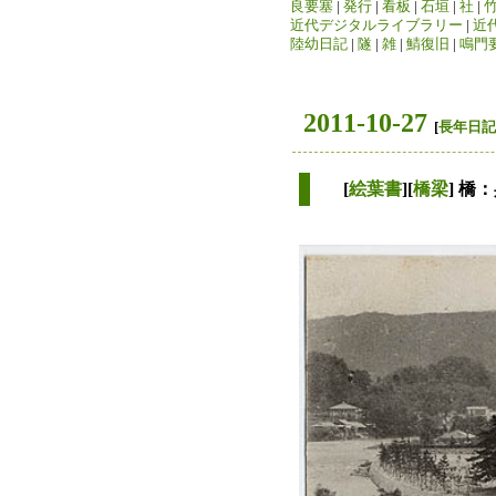
良要塞
|
発行
|
看板
|
石垣
|
社
|
近代デジタルライブラリー
|
近
陸幼日記
|
隧
|
雑
|
鯖復旧
|
鳴門
2011-10-27
[
長年日記
[
絵葉書
][
橋梁
] 橋