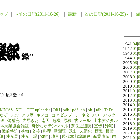
ップ
«前の日記(2011-10-26)
最新
次の日記(2011-10-29)»
1941|
04
|
1942|
01
|
1943|
01
|
録"
1944|
01
|
2005|
09
|
2006|
01
|
2007|
01
|
2008|
01
|
2009|
01
|
2010|
01
|
2011|
01
|
アクセス数：0
2012|
01
|
2013|
01
|
2014|
01
|
2015|
01
|
KINIAS
|
NDL
|
OFF-uploader
|
ORJ
|
pdb
|
pdf
|
ph
|
ph.
|
tdb
|
ToDo
|
2016|
01
|
なぞ
|
ふむ
|
アジ歴
|
キノコ
|
コアダンプ
|
テ
|
ネタ
|
ハチ
|
バック
2017|
01
|
企画
|
偽補完
|
力尽きた
|
南天
|
危機
|
原稿
|
古レール
|
土木デジタル
2018|
01
|
日本窯業協会雑誌
|
奇妙なポテンシャル
|
奈良近遺調
|
宣伝
|
帰宅
|
2019|
01
|
|
戦前特許
|
挾物
|
文芸
|
料理
|
新聞読
|
既出
|
未消化
|
標識
|
橋梁
|
2020|
01
|
印
|
煉瓦展
|
煉瓦工場
|
物欲
|
独言
|
現代本邦築城史
|
産業遺産
|
由
2021|
01
|