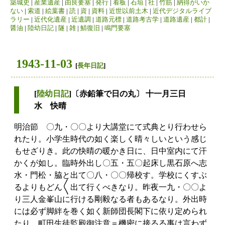
築城史
|
産業遺産
|
由良要塞
|
発行
|
看板
|
石垣
|
社
|
竹筋
|
納得がいか
ない
|
索道
|
絵葉書
|
読
|
資
|
資料
|
近世以前土木
|
近代デジタルライブ
ラリー
|
近代化遺産
|
近遺調
|
道路元標
|
道路考古学
|
道路遺産
|
都計
|
醤油
|
陸幼日記
|
隧
|
雑
|
鯖復旧
|
鳴門要塞
1943-11-03
[
長年日記
]
[
陸幼日記
]〔赤鉛筆で日の丸〕 十一月三日
水 快晴
明治節 〇九・〇〇より大講堂にて式典とり行わせら
れたり。小学生時代の如く楽しく晴々しいという感じ
もせざりき。此の快晴の暖かき日に、日中室内にて汗
かくが如し。臨時外出し〇五・五〇起床し黒石原へ志
水・門松・脇と出て〇八・〇〇帰校す。学校にくすぶ
るよりもどん〱出て行くべきなり。昨夜一九・〇〇よ
り三人金峯山に行ける剛毅なる者もあるなり。外出時
には必ず脚絆を巻く如く新師団長閣下に依り定められ
たり。町田生徒監殿御注意＝機密に接るる事は言わず