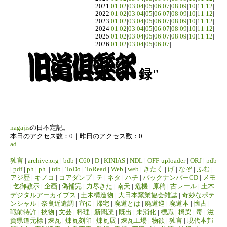
2021|
01
|
02
|
03
|
04
|
05
|
06
|
07
|
08
|
09
|
10
|
11
|
12
|
2022|
01
|
02
|
03
|
04
|
05
|
06
|
07
|
08
|
09
|
10
|
11
|
12
|
2023|
01
|
02
|
03
|
04
|
05
|
06
|
07
|
08
|
09
|
10
|
11
|
12
|
2024|
01
|
02
|
03
|
04
|
05
|
06
|
07
|
08
|
09
|
10
|
11
|
12
|
2025|
01
|
02
|
03
|
04
|
05
|
06
|
07
|
08
|
09
|
10
|
11
|
12
|
2026|
01
|
02
|
03
|
04
|
05
|
06
|
07
|
録"
nagajis
の
日
不定記。
本日のアクセス数：0｜昨日のアクセス数：0
ad
独言
|
archive.org
|
bdb
|
C60
|
D
|
KINIAS
|
NDL
|
OFF-uploader
|
ORJ
|
pdb
|
pdf
|
ph
|
ph.
|
tdb
|
ToDo
|
ToRead
|
Web
|
web
|
きたく
|
げ
|
なぞ
|
ふむ
|
アジ歴
|
キノコ
|
コアダンプ
|
テ
|
ネタ
|
ハチ
|
バックナンバーCD
|
メモ
|
乞御教示
|
企画
|
偽補完
|
力尽きた
|
南天
|
危機
|
原稿
|
古レール
|
土木
デジタルアーカイブス
|
土木構造物
|
大日本窯業協会雑誌
|
奇妙なポテ
ンシャル
|
奈良近遺調
|
宣伝
|
帰宅
|
廃道とは
|
廃道巡
|
廃道本
|
懐古
|
戦前特許
|
挾物
|
文芸
|
料理
|
新聞読
|
既出
|
未消化
|
標識
|
橋梁
|
毒
|
滋
賀県道元標
|
煉瓦
|
煉瓦刻印
|
煉瓦展
|
煉瓦工場
|
物欲
|
独言
|
現代本邦