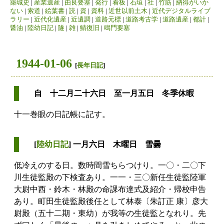
築城史
|
産業遺産
|
由良要塞
|
発行
|
看板
|
石垣
|
社
|
竹筋
|
納得がいか
ない
|
索道
|
絵葉書
|
読
|
資
|
資料
|
近世以前土木
|
近代デジタルライブ
ラリー
|
近代化遺産
|
近遺調
|
道路元標
|
道路考古学
|
道路遺産
|
都計
|
醤油
|
陸幼日記
|
隧
|
雑
|
鯖復旧
|
鳴門要塞
1944-01-06
[
長年日記
]
自 十二月二十六日 至一月五日 冬季休暇
十一巻眼の日記帳に記す。
[
陸幼日記
] 一月六日 木曜日 雪曇
低冷えのする日。数時間雪ちらつけり。一〇・二〇下
川生徒監殿の下検査あり。一一・三〇新任生徒監陸軍
大尉中西・鈴木・林殿の命課布達式及紹介・帰校申告
あり。町田生徒監殿後任として林泰〔朱訂正 康〕彦大
尉殿（五十二期・東幼）が我等の生徒監となれり。先