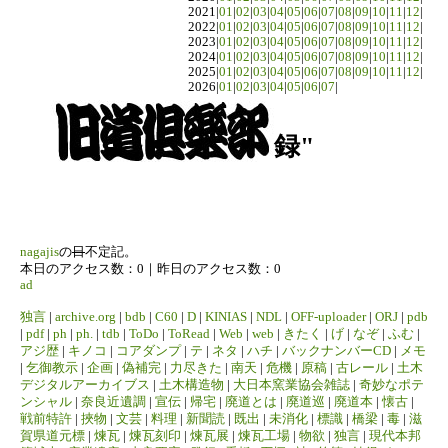
2021|
01
|
02
|
03
|
04
|
05
|
06
|
07
|
08
|
09
|
10
|
11
|
12
|
2022|
01
|
02
|
03
|
04
|
05
|
06
|
07
|
08
|
09
|
10
|
11
|
12
|
2023|
01
|
02
|
03
|
04
|
05
|
06
|
07
|
08
|
09
|
10
|
11
|
12
|
2024|
01
|
02
|
03
|
04
|
05
|
06
|
07
|
08
|
09
|
10
|
11
|
12
|
2025|
01
|
02
|
03
|
04
|
05
|
06
|
07
|
08
|
09
|
10
|
11
|
12
|
2026|
01
|
02
|
03
|
04
|
05
|
06
|
07
|
録"
nagajis
の
日
不定記。
本日のアクセス数：0｜昨日のアクセス数：0
ad
独言
|
archive.org
|
bdb
|
C60
|
D
|
KINIAS
|
NDL
|
OFF-uploader
|
ORJ
|
pdb
|
pdf
|
ph
|
ph.
|
tdb
|
ToDo
|
ToRead
|
Web
|
web
|
きたく
|
げ
|
なぞ
|
ふむ
|
アジ歴
|
キノコ
|
コアダンプ
|
テ
|
ネタ
|
ハチ
|
バックナンバーCD
|
メモ
|
乞御教示
|
企画
|
偽補完
|
力尽きた
|
南天
|
危機
|
原稿
|
古レール
|
土木
デジタルアーカイブス
|
土木構造物
|
大日本窯業協会雑誌
|
奇妙なポテ
ンシャル
|
奈良近遺調
|
宣伝
|
帰宅
|
廃道とは
|
廃道巡
|
廃道本
|
懐古
|
戦前特許
|
挾物
|
文芸
|
料理
|
新聞読
|
既出
|
未消化
|
標識
|
橋梁
|
毒
|
滋
賀県道元標
|
煉瓦
|
煉瓦刻印
|
煉瓦展
|
煉瓦工場
|
物欲
|
独言
|
現代本邦