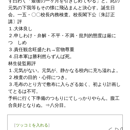
ず曰わく「最後の一ヶ月を引きしめてやる」と。此の
元気の下我等もその懐に飛込まんと決心す。誕生日
会。一五・〇〇校長内務検査。校長閣下公〔朱訂正
講〕評
１.大体良し
２.申しわけ・弁解・不平・不満・批判的態度は厳に
つゝしめ
３.責任観念旺盛たれ→官物尊重
４.日本軍は勝利然らずんば死。
林生徒監殿評
１.元気がない。元気が、静かなる校内に充ち溢れよ。
２.検査の目的・心得につき。
３.毛布のとり方で敷布に入らざる如く、初より計画し
てとるは不可。
予科に行く下準備のつもりにてしっかりやらん。腹工
合良好となりぬ。⇒八分目。
[
ツッコミを入れる
]