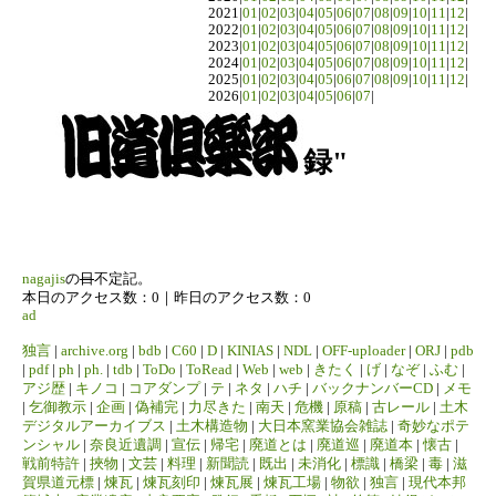
2021|
01
|
02
|
03
|
04
|
05
|
06
|
07
|
08
|
09
|
10
|
11
|
12
|
2022|
01
|
02
|
03
|
04
|
05
|
06
|
07
|
08
|
09
|
10
|
11
|
12
|
2023|
01
|
02
|
03
|
04
|
05
|
06
|
07
|
08
|
09
|
10
|
11
|
12
|
2024|
01
|
02
|
03
|
04
|
05
|
06
|
07
|
08
|
09
|
10
|
11
|
12
|
2025|
01
|
02
|
03
|
04
|
05
|
06
|
07
|
08
|
09
|
10
|
11
|
12
|
2026|
01
|
02
|
03
|
04
|
05
|
06
|
07
|
録"
nagajis
の
日
不定記。
本日のアクセス数：0｜昨日のアクセス数：0
ad
独言
|
archive.org
|
bdb
|
C60
|
D
|
KINIAS
|
NDL
|
OFF-uploader
|
ORJ
|
pdb
|
pdf
|
ph
|
ph.
|
tdb
|
ToDo
|
ToRead
|
Web
|
web
|
きたく
|
げ
|
なぞ
|
ふむ
|
アジ歴
|
キノコ
|
コアダンプ
|
テ
|
ネタ
|
ハチ
|
バックナンバーCD
|
メモ
|
乞御教示
|
企画
|
偽補完
|
力尽きた
|
南天
|
危機
|
原稿
|
古レール
|
土木
デジタルアーカイブス
|
土木構造物
|
大日本窯業協会雑誌
|
奇妙なポテ
ンシャル
|
奈良近遺調
|
宣伝
|
帰宅
|
廃道とは
|
廃道巡
|
廃道本
|
懐古
|
戦前特許
|
挾物
|
文芸
|
料理
|
新聞読
|
既出
|
未消化
|
標識
|
橋梁
|
毒
|
滋
賀県道元標
|
煉瓦
|
煉瓦刻印
|
煉瓦展
|
煉瓦工場
|
物欲
|
独言
|
現代本邦