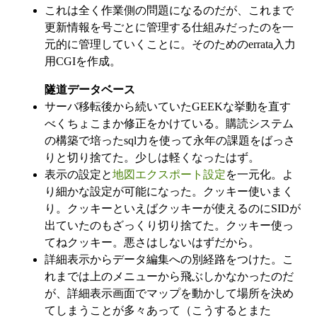
これは全く作業側の問題になるのだが、これまで
更新情報を号ごとに管理する仕組みだったのを一
元的に管理していくことに。そのためのerrata入力
用CGIを作成。
隧道データベース
サーバ移転後から続いていたGEEKな挙動を直す
べくちょこまか修正をかけている。購読システム
の構築で培ったsql力を使って永年の課題をばっさ
りと切り捨てた。少しは軽くなったはず。
表示の設定と
地図エクスポート設定
を一元化。よ
り細かな設定が可能になった。クッキー使いまく
り。クッキーといえばクッキーが使えるのにSIDが
出ていたのもざっくり切り捨てた。クッキー使っ
てねクッキー。悪さはしないはずだから。
詳細表示からデータ編集への別経路をつけた。こ
れまでは上のメニューから飛ぶしかなかったのだ
が、詳細表示画面でマップを動かして場所を決め
てしまうことが多々あって（こうするとまた