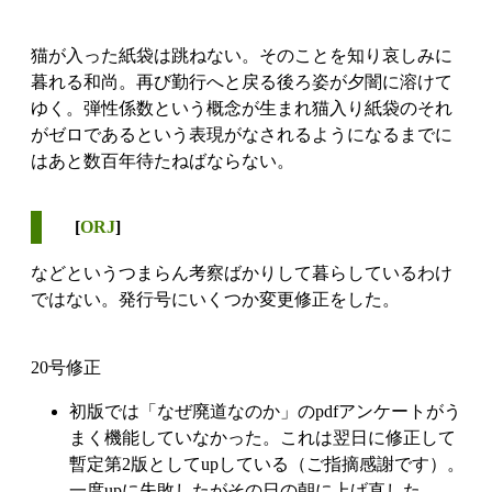
猫が入った紙袋は跳ねない。そのことを知り哀しみに
暮れる和尚。再び勤行へと戻る後ろ姿が夕闇に溶けて
ゆく。弾性係数という概念が生まれ猫入り紙袋のそれ
がゼロであるという表現がなされるようになるまでに
はあと数百年待たねばならない。
[
ORJ
]
などというつまらん考察ばかりして暮らしているわけ
ではない。発行号にいくつか変更修正をした。
20号修正
初版では「なぜ廃道なのか」のpdfアンケートがう
まく機能していなかった。これは翌日に修正して
暫定第2版としてupしている（ご指摘感謝です）。
一度upに失敗したがその日の朝に上げ直した。