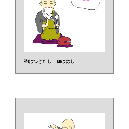
鞠はつきたし 鞠ははし