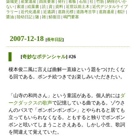
築城史
|
産業遺産
|
由良要塞
|
発行
|
看板
|
石垣
|
社
|
竹筋
|
納得がいか
ない
|
索道
|
絵葉書
|
読
|
資
|
資料
|
近世以前土木
|
近代デジタルライブ
ラリー
|
近代化遺産
|
近遺調
|
道路元標
|
道路考古学
|
道路遺産
|
都計
|
醤油
|
陸幼日記
|
隧
|
雑
|
鯖復旧
|
鳴門要塞
2007-12-18
[
長年日記
]
[
奇妙なポテンシャル
] #26
榎本俊二風に言えば曲解一直線という題をつけたくな
る回である。ポンチ絵つきでお楽しみいただきたい。
「山寺の和尚さん」という童謡がある。個人的には
ダ
ークダックスの歌声
で記憶している曲である。ゾウさ
んのバスで「ボンボンボンボン」とやられると居ても
立ってもいられなくなる。ともすると独りでボンボン
ボンと呟いてしまうことさえある。しかし小生、歌詞
を間違えて覚えていた。