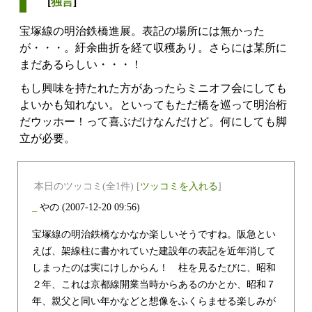
[
独言
]
宝塚線の明治鉄橋進展。表記の場所には無かった
が・・・。紆余曲折を経て収穫あり。さらには某所に
まだあるらしい・・・！
もし興味を持たれた方があったらミニオフ会にしても
よいかも知れない。といってもただ橋を巡って明治桁
だウッホー！って喜ぶだけなんだけど。何にしても脚
立が必要。
本日のツッコミ(全1件) [
ツッコミを入れる
]
_
やの
(2007-12-20 09:56)
宝塚線の明治鉄橋なかなか楽しいそうですね。阪急とい
えば、架線柱に書かれていた建設年の表記を近年消して
しまったのは実にけしからん！ 柱を見るたびに、昭和
２年、これは京都線開業当時からあるのかとか、昭和７
年、親父と同い年かなどと想像をふくらませる楽しみが