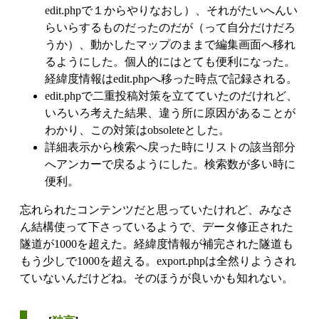
edit.phpで１からやりなおし）、それがたいへんい
らいらするものだったのだが（って自分だけだろ
うか）、動かしたマップのままで編集画面へ移れ
るようにした。個人的にはとても便利になった。
経緯度情報はedit.phpへ移った時点で記録される。
edit.phpで二重投稿対策を立てていたのだけれど、
いろいろ考えた結果、違う所に原因があることが
わかり、この対策はobsoleteとした。
詳細表示から検索へ戻った時にリストの該当部分
へアンカーで戻るようにした。検索数が多い時に
便利。
忘れられたコンテンツだと思っていたけれど、みなさ
ん結構使って下さっているようで、データ修正された
隧道が1000を超えた。経緯度情報が補完された隧道も
もう少しで1000を超える。export.phpは全然りようされ
ていないんだけどね。そのほうが良いかも知れない。