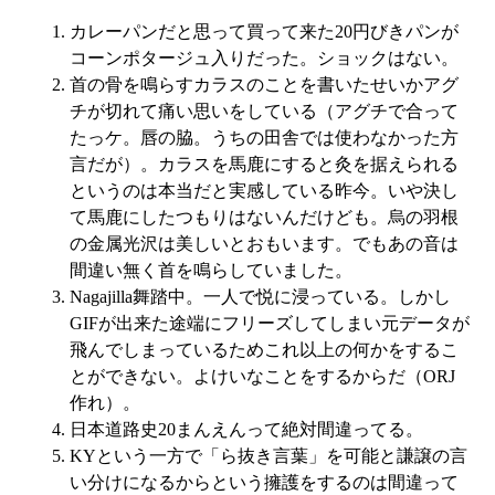
カレーパンだと思って買って来た20円びきパンが
コーンポタージュ入りだった。ショックはない。
首の骨を鳴らすカラスのことを書いたせいかアグ
チが切れて痛い思いをしている（アグチで合って
たっケ。唇の脇。うちの田舎では使わなかった方
言だが）。カラスを馬鹿にすると灸を据えられる
というのは本当だと実感している昨今。いや決し
て馬鹿にしたつもりはないんだけども。烏の羽根
の金属光沢は美しいとおもいます。でもあの音は
間違い無く首を鳴らしていました。
Nagajilla舞踏中。一人で悦に浸っている。しかし
GIFが出来た途端にフリーズしてしまい元データが
飛んでしまっているためこれ以上の何かをするこ
とができない。よけいなことをするからだ（ORJ
作れ）。
日本道路史20まんえんって絶対間違ってる。
KYという一方で「ら抜き言葉」を可能と謙譲の言
い分けになるからという擁護をするのは間違って