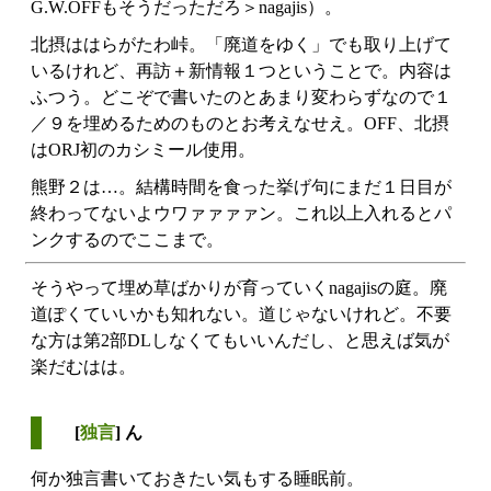
G.W.OFFもそうだっただろ＞nagajis）。
北摂ははらがたわ峠。「廃道をゆく」でも取り上げて
いるけれど、再訪＋新情報１つということで。内容は
ふつう。どこぞで書いたのとあまり変わらずなので１
／９を埋めるためのものとお考えなせえ。OFF、北摂
はORJ初のカシミール使用。
熊野２は…。結構時間を食った挙げ句にまだ１日目が
終わってないよウワァァァァン。これ以上入れるとパ
ンクするのでここまで。
そうやって埋め草ばかりが育っていくnagajisの庭。廃
道ぽくていいかも知れない。道じゃないけれど。不要
な方は第2部DLしなくてもいいんだし、と思えば気が
楽だむはは。
[
独言
] ん
何か独言書いておきたい気もする睡眠前。