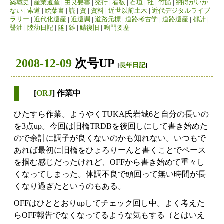
築城史
|
産業遺産
|
由良要塞
|
発行
|
看板
|
石垣
|
社
|
竹筋
|
納得がいか
ない
|
索道
|
絵葉書
|
読
|
資
|
資料
|
近世以前土木
|
近代デジタルライブ
ラリー
|
近代化遺産
|
近遺調
|
道路元標
|
道路考古学
|
道路遺産
|
都計
|
醤油
|
陸幼日記
|
隧
|
雑
|
鯖復旧
|
鳴門要塞
2008-12-09
次号UP
[
長年日記
]
[
ORJ
] 作業中
ひたすら作業。ようやくTUKA氏岩城6と自分の長いの
を3点up。今回は旧橋TRDBを後回しにして書き始めた
ので余計に調子が良くないのかも知れない。いつもで
あれば最初に旧橋をひょろりーんと書くことでペース
を掴む感じだったけれど、OFFから書き始めて重々し
くなってしまった。体調不良で頭回って無い時間が長
くなり過ぎたというのもある。
OFFはひととおりupしてチェック回し中。よく考えた
らOFF報告でなくなってるような気もする（とはいえ