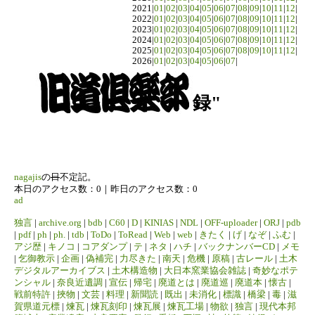
2021|
01
|
02
|
03
|
04
|
05
|
06
|
07
|
08
|
09
|
10
|
11
|
12
|
2022|
01
|
02
|
03
|
04
|
05
|
06
|
07
|
08
|
09
|
10
|
11
|
12
|
2023|
01
|
02
|
03
|
04
|
05
|
06
|
07
|
08
|
09
|
10
|
11
|
12
|
2024|
01
|
02
|
03
|
04
|
05
|
06
|
07
|
08
|
09
|
10
|
11
|
12
|
2025|
01
|
02
|
03
|
04
|
05
|
06
|
07
|
08
|
09
|
10
|
11
|
12
|
2026|
01
|
02
|
03
|
04
|
05
|
06
|
07
|
録"
nagajis
の
日
不定記。
本日のアクセス数：0｜昨日のアクセス数：0
ad
独言
|
archive.org
|
bdb
|
C60
|
D
|
KINIAS
|
NDL
|
OFF-uploader
|
ORJ
|
pdb
|
pdf
|
ph
|
ph.
|
tdb
|
ToDo
|
ToRead
|
Web
|
web
|
きたく
|
げ
|
なぞ
|
ふむ
|
アジ歴
|
キノコ
|
コアダンプ
|
テ
|
ネタ
|
ハチ
|
バックナンバーCD
|
メモ
|
乞御教示
|
企画
|
偽補完
|
力尽きた
|
南天
|
危機
|
原稿
|
古レール
|
土木
デジタルアーカイブス
|
土木構造物
|
大日本窯業協会雑誌
|
奇妙なポテ
ンシャル
|
奈良近遺調
|
宣伝
|
帰宅
|
廃道とは
|
廃道巡
|
廃道本
|
懐古
|
戦前特許
|
挾物
|
文芸
|
料理
|
新聞読
|
既出
|
未消化
|
標識
|
橋梁
|
毒
|
滋
賀県道元標
|
煉瓦
|
煉瓦刻印
|
煉瓦展
|
煉瓦工場
|
物欲
|
独言
|
現代本邦