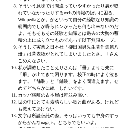
そういう意味では間違っていやすかったり裏が取
れていなかったりするwebの情報の扱いに困る。
Wikipediaとか。かといって自分の経験なり知識の
範囲内でしか喋られンかったら何も出来ないのだ
よ。そもそもその経験と知識とは過去の大勢の蓄
積の上に成り立つものであって以下無限ループ。
そうして実業之日本社「柳田国男先生著作集第八
册」は背表紙がとれてしまいましたとさ。Ｉさん
ごめんなさい。
私が調教したことえりさんは「冊」よりも先に
「册」が出てきて困ります。校正の時によく泣き
ます。「舗装」と「鋪装」をよく間違えます。せ
めてどちらかに統一したいです。
カッパ横町の古本屋は軒並み高い。
世の中にとても素晴らしい歌と曲がある。けれど
も教えてあげない。
文字は所詮仮託の姿。そうはいっても中身のすっ
からかんなnagajis。どちらでもいいよ。