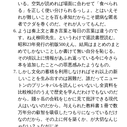
いる。空気が読めれば場面に合わせて「食べられ
る」を正しく使い分けられるっしょ。とはいえそ
れが難しいことを百も承知だからこそ臆病な匿名
者でクダを巻くのだ。それが人ッてもんだ。
ようは奏上文と書き言葉と毎日の言葉は違うので
す。ねえ柳田先生。というわけで退読書歴読む。
昭和23年発行の初版500えん。結局はまとめのまと
めでしかないことしか書けて無い自分を恥じる。
その頃以上に情報があふれ返っている今に今さら
本を追加したことへの罪悪感みたようなもの。
しかし文化の蓄積を利用しなければそれ以上の新
しいことを生み出すのは困難だ。誰だってニュー
トンのプリンキパルを読んじゃいないし全資料を
比較検討のうえで歴史を学んだわけでもないのだ
から。賤ヶ岳の合戦をじかに見て批評できる現代
人はいないのだから。与えられた教科書１冊で数
万年分の叡智を吸収したつもりになっているだけ
なのだから。その上に何を築くか、が大切なんじ
ゃない？＞ながじそ。