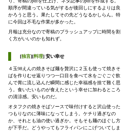
り、寄稿のpdfを仕上げ、ネタ記事のpdfを作成する。
順序が間違っている気がするが後回しにするよりは良
かろうと思う。果たしてその先どうなるかしらん。特
に今回は不毛な作業が多かった。
月報は充分なので寄稿のブラッシュアップに時間を割
く方がいいのかも知れず。
[
独言
][
料理
] 安い幸せ
４玉98えんの焼きそば麺を贅沢に２玉も使って焼きそ
ばを作りむせ返りつつ一口目を食べて水をごぐごぐ飲
んで胃に流し込んだ瞬間に感じた幸福感を捨て難く思
う。食いたいものが食えたという幸せに加わるところ
の清涼感。安いものだ。
オタフクの焼きそばソースで味付けすると沢山使った
つもりなのに薄味になってしまう。ケチり過ぎなの
か、それとも油の使い過ぎか。そもそも麺のほぐし方
が下手だ。どうやってもフライパンにこげついてしま