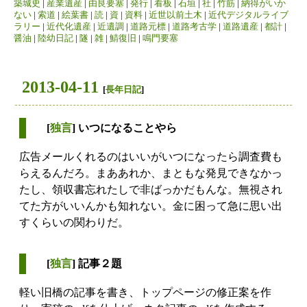
築城史
|
産業遺産
|
由良要塞
|
発行
|
看板
|
石垣
|
社
|
竹筋
|
納得がいか
ない
|
索道
|
絵葉書
|
読
|
資
|
資料
|
近世以前土木
|
近代デジタルライブ
ラリー
|
近代化遺産
|
近遺調
|
道路元標
|
道路考古学
|
道路遺産
|
都計
|
醤油
|
陸幼日記
|
隧
|
雑
|
鯖復旧
|
鳴門要塞
2013-04-11
[
長年日記
]
[
独言
] いつになることやら
広告メールくれるのはいいがいつになったら調査費も
らえるんだろ。まああれか、まともな発見できなかっ
たし、領収書忘れたしで非ばっかだもんな。無視され
てた方がいいんかも知れない。金に困って急に思い出
すくらいの関わりだ。
[
独言
] 記事２題
軽い旧橋の記事を書き、トップページの修正案を作