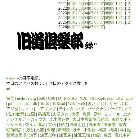
2021|
01
|
02
|
03
|
04
|
05
|
06
|
07
|
08
|
09
|
10
|
11
|
12
|
2022|
01
|
02
|
03
|
04
|
05
|
06
|
07
|
08
|
09
|
10
|
11
|
12
|
2023|
01
|
02
|
03
|
04
|
05
|
06
|
07
|
08
|
09
|
10
|
11
|
12
|
2024|
01
|
02
|
03
|
04
|
05
|
06
|
07
|
08
|
09
|
10
|
11
|
12
|
2025|
01
|
02
|
03
|
04
|
05
|
06
|
07
|
08
|
09
|
10
|
11
|
12
|
2026|
01
|
02
|
03
|
04
|
05
|
06
|
07
|
録"
nagajis
の
日
不定記。
本日のアクセス数：0｜昨日のアクセス数：0
ad
独言
|
archive.org
|
bdb
|
C60
|
D
|
KINIAS
|
NDL
|
OFF-uploader
|
ORJ
|
pdb
|
pdf
|
ph
|
ph.
|
tdb
|
ToDo
|
ToRead
|
Web
|
web
|
きたく
|
げ
|
なぞ
|
ふむ
|
アジ歴
|
キノコ
|
コアダンプ
|
テ
|
ネタ
|
ハチ
|
バックナンバーCD
|
メモ
|
乞御教示
|
企画
|
偽補完
|
力尽きた
|
南天
|
危機
|
原稿
|
古レール
|
土木
デジタルアーカイブス
|
土木構造物
|
大日本窯業協会雑誌
|
奇妙なポテ
ンシャル
|
奈良近遺調
|
宣伝
|
帰宅
|
廃道とは
|
廃道巡
|
廃道本
|
懐古
|
戦前特許
|
挾物
|
文芸
|
料理
|
新聞読
|
既出
|
未消化
|
標識
|
橋梁
|
毒
|
滋
賀県道元標
|
煉瓦
|
煉瓦刻印
|
煉瓦展
|
煉瓦工場
|
物欲
|
独言
|
現代本邦