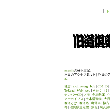
ト
nagajis
の
日
不定記。
本日のアクセス数：0｜昨日の
ad
独言
|
archive.org
|
bdb
|
C60
|
D
|
ToRead
|
Web
|
web
|
きたく
|
げ
|
ナンバーCD
|
メモ
|
乞御教示
|
アーカイブス
|
土木構造物
|
大
廃道とは
|
廃道巡
|
廃道本
|
懐古
毒
|
滋賀県道元標
|
煉瓦
|
煉瓦刻