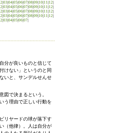
02
|
03
|
04
|
05
|
06
|
07
|
08
|
09
|
10
|
11
|
12
|
02
|
03
|
04
|
05
|
06
|
07
|
08
|
09
|
10
|
11
|
12
|
02
|
03
|
04
|
05
|
06
|
07
|
08
|
09
|
10
|
11
|
12
|
02
|
03
|
04
|
05
|
06
|
07
|
08
|
09
|
10
|
11
|
12
|
02
|
03
|
04
|
05
|
06
|
07
|
自分が良いものと信じて
付けない」というのと同
ないと、サンデルせんせ
意図で決まるという。
いう理由で正しい行動を
ビリヤードの球が落下す
い（他律）。人は自分が