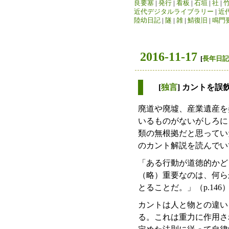
良要塞
|
発行
|
看板
|
石垣
|
社
|
近代デジタルライブラリー
|
近
陸幼日記
|
隧
|
雑
|
鯖復旧
|
鳴門
2016-11-17
[
長年日記
[
独言
] カントを誤
廃道や廃墟、産業遺産を
いるものがないがしろに
類の無根拠だと思ってい
のカント解説を読んでい
「ある行動が道徳的かど
（略）重要なのは、何ら
とることだ。」（p.146
カントは人と物との違い
る。これは重力に作用さ