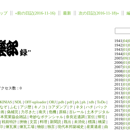
ップ
«前の日記(2016-11-16)
最新
次の日記(2016-11-18)»
1941|
04
|
1942|
01
|
1943|
01
|
録"
1944|
01
|
2005|
09
|
2006|
01
|
2007|
01
|
2008|
01
|
2009|
01
|
2010|
01
|
2011|
01
|
アクセス数：0
2012|
01
|
2013|
01
|
2014|
01
|
2015|
01
|
KINIAS
|
NDL
|
OFF-uploader
|
ORJ
|
pdb
|
pdf
|
ph
|
ph.
|
tdb
|
ToDo
|
2016|
01
|
なぞ
|
ふむ
|
アジ歴
|
キノコ
|
コアダンプ
|
テ
|
ネタ
|
ハチ
|
バック
2017|
01
|
企画
|
偽補完
|
力尽きた
|
南天
|
危機
|
原稿
|
古レール
|
土木デジタル
2018|
01
|
日本窯業協会雑誌
|
奇妙なポテンシャル
|
奈良近遺調
|
宣伝
|
帰宅
|
2019|
01
|
|
戦前特許
|
挾物
|
文芸
|
料理
|
新聞読
|
既出
|
未消化
|
標識
|
橋梁
|
2020|
01
|
印
|
煉瓦展
|
煉瓦工場
|
物欲
|
独言
|
現代本邦築城史
|
産業遺産
|
由
2021|
01
|