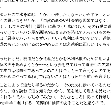
的に行動することができる。自分の意思で行為できる。そこに
。
渇いたので水を飲む、とか、小便したくなったからする、とい
々の思いつきだとか、「自然の命令や社会的な因習ではなく、
143）。してその法則（原則）に基づく行動だけが、その行動に
っかけていたパン屋が悪評が広まるのを恐れてふっかけるのを
は「悪事がバレたらまずい」という私利に基づいていて、道徳
識のもとふっかけるのをやめることは道徳的に正しい（そもそ
ったわけだ。廃道だとか遺産だとかを私利私欲のために用いよう
位名声を高めようとか−−−という姿を見て取って道徳性の欠如
て本当は傾向性であって人のことは全くもって言えないのである
のためにやってるわけではないことはもう何年も前から言明し
ことによって道たり得るのだから、そのために歩いているのだ
うな。道を訪ねて道を知りたいから。道を通して過去を見たい
くれるので人にも勧めてみたい。そんなところに拠って行動し
egolicalに通用する、道徳的に価値のあることだと思うので。