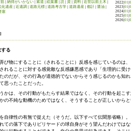
竹筋
|
納得がいかない
|
索道
|
絵葉書
|
読
|
資
|
資料
|
近世以前土木
|
2022|
01
|
代化遺産
|
近遺調
|
道路元標
|
道路考古学
|
道路遺産
|
都計
|
醤油
|
2023|
01
|
2024|
01
|
要塞
2025|
01
|
2026|
01
|
]
飲する
弄び物にすることに（されることに）反感を感じているのは、
されることに対する感覚敵な反感嫌悪感であり「生理的に受け
たのだが、その行為が道徳的でないからそう感じるのかも知れ
て思ったことだった。
うかは、その行動がもたらす結果ではなく、その行動を起こす
かの不純な動機のためではなく、そうすることが正しいからと
）
を自律性の有無で捉えた（そうだ。以下すべて伝聞形省略）。
れての落下でありビリヤードの球自身がそう望んだわけではな