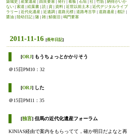
築城史
|
産業遺産
|
由良要塞
|
発行
|
看板
|
石垣
|
社
|
竹筋
|
納得がいか
ない
|
索道
|
絵葉書
|
読
|
資
|
資料
|
近世以前土木
|
近代デジタルライブ
ラリー
|
近代化遺産
|
近遺調
|
道路元標
|
道路考古学
|
道路遺産
|
都計
|
醤油
|
陸幼日記
|
隧
|
雑
|
鯖復旧
|
鳴門要塞
2011-11-16
[
長年日記
]
[
ORJ
] もうちょっとかかりそう
＠15日PM10：32
[
ORJ
] した
＠15日PM11：35
[
独言
] 但馬の近代化遺産フォーラム
KINIAS経由で案内をもらってて，確か明日だよなと再