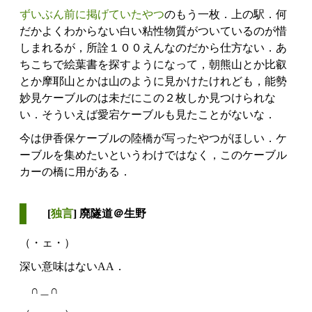
ずいぶん前に掲げていたやつ
のもう一枚．上の駅．何
だかよくわからない白い粘性物質がついているのが惜
しまれるが，所詮１００えんなのだから仕方ない．あ
ちこちで絵葉書を探すようになって，朝熊山とか比叡
とか摩耶山とかは山のように見かけたけれども，能勢
妙見ケーブルのは未だにこの２枚しか見つけられな
い．そういえば愛宕ケーブルも見たことがないな．
今は伊香保ケーブルの陸橋が写ったやつがほしい．ケ
ーブルを集めたいというわけではなく，このケーブル
カーの橋に用がある．
[
独言
] 廃隧道＠生野
（・ェ・）
深い意味はないAA．
∩＿∩