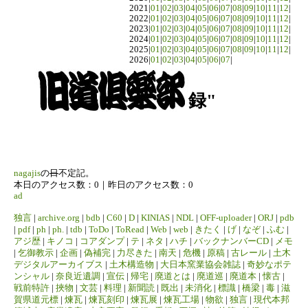
2021|
01
|
02
|
03
|
04
|
05
|
06
|
07
|
08
|
09
|
10
|
11
|
12
|
2022|
01
|
02
|
03
|
04
|
05
|
06
|
07
|
08
|
09
|
10
|
11
|
12
|
2023|
01
|
02
|
03
|
04
|
05
|
06
|
07
|
08
|
09
|
10
|
11
|
12
|
2024|
01
|
02
|
03
|
04
|
05
|
06
|
07
|
08
|
09
|
10
|
11
|
12
|
2025|
01
|
02
|
03
|
04
|
05
|
06
|
07
|
08
|
09
|
10
|
11
|
12
|
2026|
01
|
02
|
03
|
04
|
05
|
06
|
07
|
録"
nagajis
の
日
不定記。
本日のアクセス数：0｜昨日のアクセス数：0
ad
独言
|
archive.org
|
bdb
|
C60
|
D
|
KINIAS
|
NDL
|
OFF-uploader
|
ORJ
|
pdb
|
pdf
|
ph
|
ph.
|
tdb
|
ToDo
|
ToRead
|
Web
|
web
|
きたく
|
げ
|
なぞ
|
ふむ
|
アジ歴
|
キノコ
|
コアダンプ
|
テ
|
ネタ
|
ハチ
|
バックナンバーCD
|
メモ
|
乞御教示
|
企画
|
偽補完
|
力尽きた
|
南天
|
危機
|
原稿
|
古レール
|
土木
デジタルアーカイブス
|
土木構造物
|
大日本窯業協会雑誌
|
奇妙なポテ
ンシャル
|
奈良近遺調
|
宣伝
|
帰宅
|
廃道とは
|
廃道巡
|
廃道本
|
懐古
|
戦前特許
|
挾物
|
文芸
|
料理
|
新聞読
|
既出
|
未消化
|
標識
|
橋梁
|
毒
|
滋
賀県道元標
|
煉瓦
|
煉瓦刻印
|
煉瓦展
|
煉瓦工場
|
物欲
|
独言
|
現代本邦