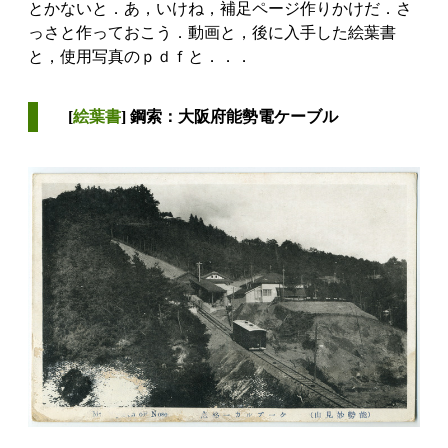
とかないと．あ，いけね，補足ページ作りかけだ．さ
っさと作っておこう．動画と，後に入手した絵葉書
と，使用写真のｐｄｆと．．．
[
絵葉書
] 鋼索：大阪府能勢電ケーブル