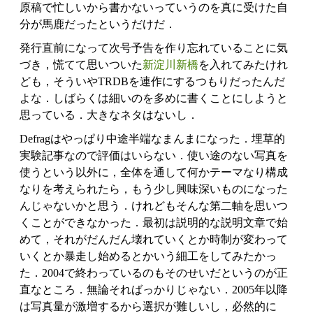
原稿で忙しいから書かないっていうのを真に受けた自
分が馬鹿だったというだけだ．
発行直前になって次号予告を作り忘れていることに気
づき，慌てて思いついた
新淀川新橋
を入れてみたけれ
ども，そういやTRDBを連作にするつもりだったんだ
よな．しばらくは細いのを多めに書くことにしようと
思っている．大きなネタはないし．
Defragはやっぱり中途半端なまんまになった．埋草的
実験記事なので評価はいらない．使い途のない写真を
使うという以外に，全体を通して何かテーマなり構成
なりを考えられたら，もう少し興味深いものになった
んじゃないかと思う．けれどもそんな第二軸を思いつ
くことができなかった．最初は説明的な説明文章で始
めて，それがだんだん壊れていくとか時制が変わって
いくとか暴走し始めるとかいう細工をしてみたかっ
た．2004で終わっているのもそのせいだというのが正
直なところ．無論そればっかりじゃない．2005年以降
は写真量が激増するから選択が難しいし，必然的に