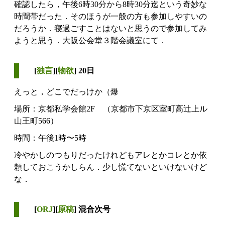
確認したら，午後6時30分から8時30分迄という奇妙な
時間帯だった．そのほうが一般の方も参加しやすいの
だろうか．寝過ごすことはないと思うので参加してみ
ようと思う．大阪公会堂３階会議室にて．
[
独言
][
物欲
] 20日
えっと，どこでだっけか（爆
場所：京都私学会館2F （京都市下京区室町高辻上ル
山王町566）
時間：午後1時〜5時
冷やかしのつもりだったけれどもアレとかコレとか依
頼しておこうかしらん．少し慌てないといけないけど
な．
[
ORJ
][
原稿
] 混合次号