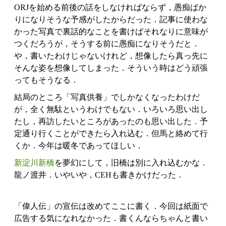
ORJを始める前後の話をしなければならず，愚痴ばか
りになりそうな予感がしたからだった．記事に使わな
かった写真で裏話的なことを書けばそれなりに意味が
つくだろうが，そうする前に愚痴になりそうだと．
や，書いたわけじゃないけれど，想像したら真っ先に
そんな姿を想像してしまった．そういう時はどう頑張
ってもそうなる．
結局のところ「写真供養」でしかなくなったわけだ
が，全く無駄というわけでもない．いろいろ思い出し
たし，再訪したいところがあったのも思い出した．予
定通り行くことができたら入れ込む．但馬と絡めて行
くか．今年は暖冬であってほしい．
新淀川新橋
を夢幻にして，旧橋は別に入れ込むかな．
龍ノ渡井．いやいや，CEHも書きかけだった．
「偉人伝」の宣伝は改めてここに書く．今回は紙面で
広告する気になれなかった．書くんならちゃんと書い