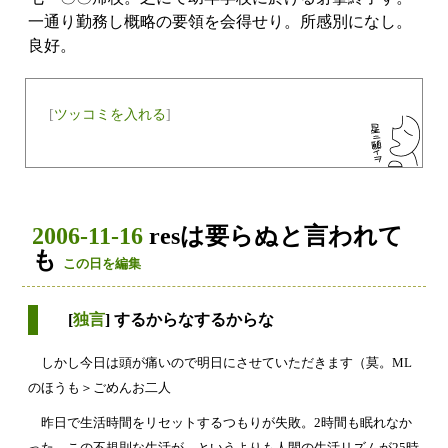
一通り勤務し概略の要領を会得せり。所感別になし。
良好。
[
ツッコミを入れる
]
2006-11-16
resは要らぬと言われて
も
この日を編集
[
独言
] するからなするからな
しかし今日は頭が痛いので明日にさせていただきます（莫。ML
のほうも＞ごめんお二人
昨日で生活時間をリセットするつもりが失敗。2時間も眠れなか
った。この不規則な生活が、というよりも人間の生活リズムが25時