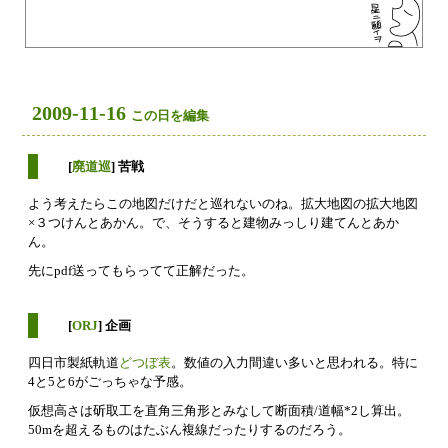
2009-11-16
この日を編集
[
廃道巡
] 苦戦
よう考えたらこの地図だけだと巡れないのね。拡大地図の拡大地図
×３つけんとあかん。で、そうすると建物みっしり建てんとあか
ん。
先にpdf送ってもらってて正解だった。
[
ORJ
] 企画
四日市製紙軌道
どつぼ表
。数値の入力間違い多いと思われる。特に
4と5と6がごっちゃな予感。
仮想高さは斫取工を直角三角形とみなして断面積/道幅*2し算出。
50mを超えるものはたぶん複線だったりするのだろう。