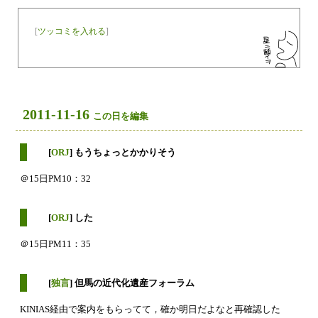
[
ツッコミを入れる
]
2011-11-16
この日を編集
[
ORJ
] もうちょっとかかりそう
＠15日PM10：32
[
ORJ
] した
＠15日PM11：35
[
独言
] 但馬の近代化遺産フォーラム
KINIAS経由で案内をもらってて，確か明日だよなと再確認した