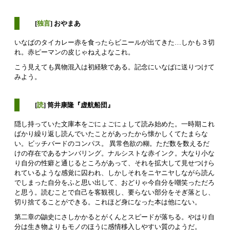
[
独言
] おやまあ
いなばのタイカレー赤を食ったらビニールが出てきた…しかも３切
れ。赤ピーマンの皮じゃねえよなこれ。
こう見えても異物混入は初経験である。記念にいなばに送りつけて
みよう。
[
読
] 筒井康隆『虚航船団』
隠し持っていた文庫本をごにょごにょして読み始めた。一時期これ
ばかり繰り返し読んでいたことがあったから懐かしくてたまらな
い。ビッチバードのコンパス。 異常色欲の糊。ただ数を数えるだ
けの存在であるナンバリング。ナルシストな赤インク。大なり小な
り自分の性癖と通じるところがあって、それを拡大して見せつけら
れているような感覚に囚われ、しかしそれをニヤニヤしながら読ん
でしまった自分をふと思い出して、おどりゃ今自分を嘲笑っただろ
と思う。読むことで自己を客観視し、要らない部分をそぎ落とし、
切り捨てることができる。これほど身になった本は他にない。
第二章の鼬史にさしかかるとがくんとスピードが落ちる。やはり自
分は生き物よりもモノのほうに感情移入しやすい質のようだ。