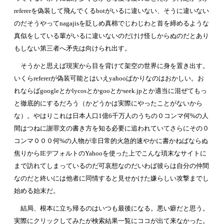
refererを偽装して飛んでくるbotがいるに違いない、そうに違いない
のだそうやってnagajisを貶しめ真棉でじわじわと首を締めるような
真似をしている輩がいるに違いないのだけけ怪しからぬのだとあり
もしない第三者へ矛先は向けられ出す。
そうかと思えば現実から目を背けて架空の世界に身を置き出す。
いくらrefererが偽装可能とはいえyahooばかりなのはおかしい。お
れならばgoogleとかlycosとかgooとかseek.jpとか適当に混ぜてもっ
と徹底的にするだろう（かどうかは実際にやったことがないから
な）。やはりこれは日本人口1億6千万人のうちの０コンマ何%の人
間はつねに謝罪文の書き方を知る必要に追われていてさらにその０
コンマ０００何%の人物が非日常的火急的速やかに書かねばならぬ
焦りからIEデフォルトのYahooを使った上でこんな瑣末なサイトに
まで訪れてしまっているのだ可哀想なのだいわば彼らは自分の仲間
なのだと終いには他者に同情すると見せかけた嫌らしい攻撃までし
始める始末だ。
結局、根本に立ち帰るのはいつも最後になる。悪い癖だと思う。
実際にクリックしてみたが検索結果一覧にココが出て来なかった。