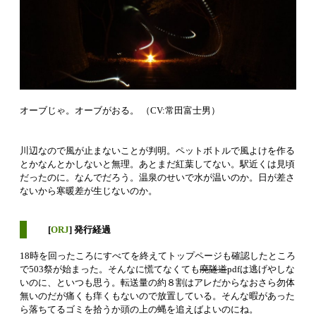
オーブじゃ。オーブがおる。 （CV:常田富士男）
川辺なので風が止まないことが判明。ペットボトルで風よけを作る
とかなんとかしないと無理。あとまだ紅葉してない。駅近くは見頃
だったのに。なんでだろう。温泉のせいで水が温いのか。日が差さ
ないから寒暖差が生じないのか。
[
ORJ
] 発行経過
18時を回ったころにすべてを終えてトップページも確認したところ
で503祭が始まった。そんなに慌てなくても
廃隧道
pdfは逃げやしな
いのに、といつも思う。転送量の約８割はアレだからなおさら勿体
無いのだが痛くも痒くもないので放置している。そんな暇があった
ら落ちてるゴミを拾うか頭の上の蝿を追えばよいのにね。