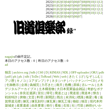
2022|
01
|
02
|
03
|
04
|
05
|
06
|
07
|
08
|
09
|
10
|
11
|
12
|
2023|
01
|
02
|
03
|
04
|
05
|
06
|
07
|
08
|
09
|
10
|
11
|
12
|
2024|
01
|
02
|
03
|
04
|
05
|
06
|
07
|
08
|
09
|
10
|
11
|
12
|
2025|
01
|
02
|
03
|
04
|
05
|
06
|
07
|
08
|
09
|
10
|
11
|
12
|
2026|
01
|
02
|
03
|
04
|
05
|
06
|
07
|
録"
nagajis
の
日
不定記。
本日のアクセス数：0｜昨日のアクセス数：0
ad
独言
|
archive.org
|
bdb
|
C60
|
D
|
KINIAS
|
NDL
|
OFF-uploader
|
ORJ
|
pdb
|
pdf
|
ph
|
ph.
|
tdb
|
ToDo
|
ToRead
|
Web
|
web
|
きたく
|
げ
|
なぞ
|
ふむ
|
アジ歴
|
キノコ
|
コアダンプ
|
テ
|
ネタ
|
ハチ
|
バックナンバーCD
|
メモ
|
乞御教示
|
企画
|
偽補完
|
力尽きた
|
南天
|
危機
|
原稿
|
古レール
|
土木
デジタルアーカイブス
|
土木構造物
|
大日本窯業協会雑誌
|
奇妙なポテ
ンシャル
|
奈良近遺調
|
宣伝
|
帰宅
|
廃道とは
|
廃道巡
|
廃道本
|
懐古
|
戦前特許
|
挾物
|
文芸
|
料理
|
新聞読
|
既出
|
未消化
|
標識
|
橋梁
|
毒
|
滋
賀県道元標
|
煉瓦
|
煉瓦刻印
|
煉瓦展
|
煉瓦工場
|
物欲
|
独言
|
現代本邦
築城史
|
産業遺産
|
由良要塞
|
発行
|
看板
|
石垣
|
社
|
竹筋
|
納得がいか