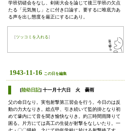
学班切磋会をなし、剣術大会を論じて後三学班の欠点
たる「元気無し」とに付き口論す。要するに唯底力あ
る声を出し態度を厳正にするにあり。
[
ツッコミを入れる
]
1943-11-16
この日を編集
[
陸幼日記
] 十一月十六日 火 曇雨
父の命日なり。実包射撃第三習会を行う。今日のは反
動の力大なりき。総点甲、引き続いて監的掛となり初
めて壕内にて音を聞き愉快なりき。約三時間雨降りて
困る。片方にては高工の生徒が射撃をなしいたり。一
七・〇〇帰校。之にて幼年学校に於ける射撃終了す。