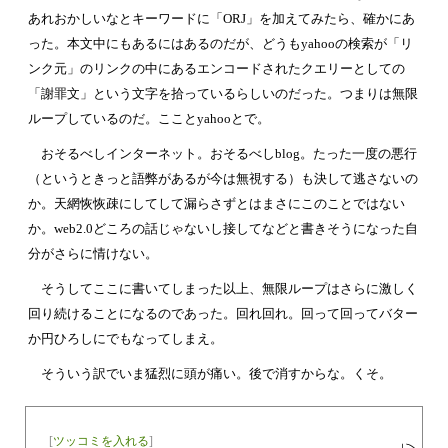
あれおかしいなとキーワードに「ORJ」を加えてみたら、確かにあ
った。本文中にもあるにはあるのだが、どうもyahooの検索が「リ
ンク元」のリンクの中にあるエンコードされたクエリーとしての
「謝罪文」という文字を拾っているらしいのだった。つまりは無限
ループしているのだ。こことyahooとで。
おそるべしインターネット。おそるべしblog。たった一度の悪行
（というときっと語弊があるが今は無視する）も決して逃さないの
か。天網恢恢疎にしてして漏らさずとはまさにこのことではない
か。web2.0どころの話じゃないし接してなどと書きそうになった自
分がさらに情けない。
そうしてここに書いてしまった以上、無限ループはさらに激しく
回り続けることになるのであった。回れ回れ。回って回ってバター
か円ひろしにでもなってしまえ。
そういう訳でいま猛烈に頭が痛い。後で消すからな。くそ。
[
ツッコミを入れる
]