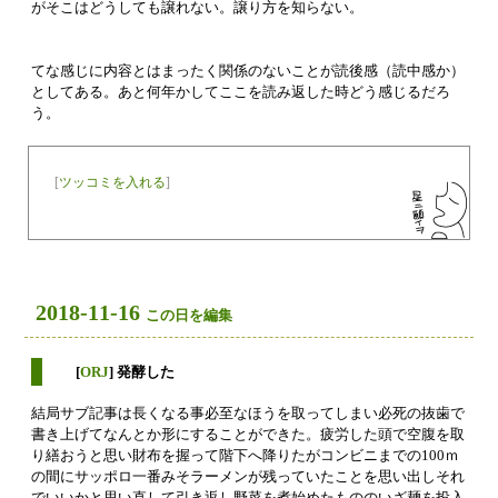
がそこはどうしても譲れない。譲り方を知らない。
てな感じに内容とはまったく関係のないことが読後感（読中感か）
としてある。あと何年かしてここを読み返した時どう感じるだろ
う。
[
ツッコミを入れる
]
2018-11-16
この日を編集
[
ORJ
] 発酵した
結局サブ記事は長くなる事必至なほうを取ってしまい必死の抜歯で
書き上げてなんとか形にすることができた。疲労した頭で空腹を取
り繕おうと思い財布を握って階下へ降りたがコンビニまでの100ｍ
の間にサッポロ一番みそラーメンが残っていたことを思い出しそれ
でいいかと思い直して引き返し野菜を煮始めたもののいざ麺を投入