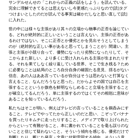
サンデルせんせの「これからの正義の話をしよう」を読んでいる。
完全に理解できてるとは思えないし今更感たっぷりなので[読]タグ
つけまいとしたのだが読んでる事実は確かだしなと思い直して[読]
に入れた。
世の中には様々な主張があり其々の立場から物事の正否を論じてい
る。どれが絶対的に正しいということは言えない。主張の正否があ
るわけではない。そこに正否とか優劣とかを見出そうとしてしまう
のが（絶対的な正しい事があると思ってしまうことが）間違い。主
張と主張が小競り合って、優勢になったり劣勢になったりして、そ
こからまた新しい、より多くに受け入れられる主張が生まれたりす
る。それを果てしなく繰り返している世界。そこで生き残る？ため
に必要なことは結局のところ自分自身の確固たる意見、揺るがない
信念、あの人はああ言っているが自分はそうは思わないと打算なく
言えること、なんだろうなと思った。だからよその国では自己を主
張することというか旗色を鮮明ならしめること立場を主張すること
が確立してるんだろう。単に主張するのではくてその相剋に意味が
あることを知っているんだろう。
私たちはそこが弱い。例えばテレビの言っていることを鵜呑みにす
ること。テレビでやってたから正しいのだと思い、こぞってバナナ
を買ったりキムチに走ったりすること。メディアで取り上げられた
からといって有難がること。本に書かれていることを毫も誤りのな
いことと信じて疑わないこと。そういう傾向を感じる。優劣だけで
判断したり、断じた発言・文章に付和雷同する傾向。そういう意