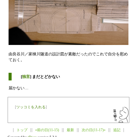
由良谷川／家棟川隧道の設計図が素敵だったのでこれで自分を慰め
ておく。
[
独言
] まだとどかない
届かない…
[
ツッコミを入れる
]
トップ
«前の日(11-15)
最新
次の日(11-17)»
追記