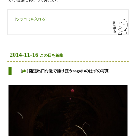
が．栃原にも行ってみたい．
[
ツッコミを入れる
]
2014-11-16
この日を編集
[
ph.
] 隧道出口付近で踊り狂うnagajisのはずの写真