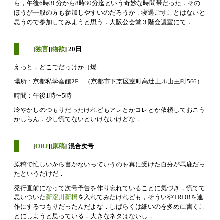
ら，午後6時30分から8時30分迄という奇妙な時間帯だった．その
ほうが一般の方も参加しやすいのだろうか．寝過ごすことはないと
思うので参加してみようと思う．大阪公会堂３階会議室にて．
[
独言
][
物欲
] 20日
えっと，どこでだっけか（爆
場所：京都私学会館2F （京都市下京区室町高辻上ル山王町566）
時間：午後1時〜5時
冷やかしのつもりだったけれどもアレとかコレとか依頼しておこう
かしらん．少し慌てないといけないけどな．
[
ORJ
][
原稿
] 混合次号
原稿で忙しいから書かないっていうのを真に受けた自分が馬鹿だっ
たというだけだ．
発行直前になって次号予告を作り忘れていることに気づき，慌てて
思いついた
新淀川新橋
を入れてみたけれども，そういやTRDBを連
作にするつもりだったんだよな．しばらくは細いのを多めに書くこ
とにしようと思っている．大きなネタはないし．