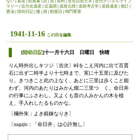
ない
|
索道
|
絵葉書
|
読
|
資
|
資料
|
近世以前土木
|
近代デジタルライブ
ラリー
|
近代化遺産
|
近遺調
|
道路元標
|
道路考古学
|
道路遺産
|
都計
|
醤油
|
陸幼日記
|
隧
|
雑
|
鯖復旧
|
鳴門要塞
1941-11-16
この日を編集
[
陸幼日記
]十一月十六日 日曜日 快晴
りん時外出しキツジ〔吉次〕峠をこえ河内に出て百貫
石に出ず二時半より十七時まで、実に十五里に及びた
り。きつきこと此の上なく、あとに三里は歩くこと能
わず。河内のあたりはみかん畑二三里つゞく。命日井
の行事にふさわし。又よくも昔の人みかんの木を植
え、手入れしたるものかな。
〔欄外朱：よき鍛錬なりき〕
〔nagajis：「命日井」は心許無し〕