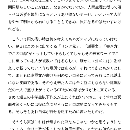
間周期らしいことが嫌だ。なぜ24でないのか。人間生理に従って暮
らせば必ず不規則になるというあり得ないテーゼ。かといって人間
をやめて明日から石になることもできぬ。貝になるのはたやすいけ
れども。
こういう頭の痛い時は何を考えてもネガティブになっていけな
い。例えばこの下に出てくる「リンク元」。「謝罪文」「書き方」
でこの部録"がヒットしているらしくてしかもその検索ワードでこ
こに至っている人が複数いてはるらしい。確かに（公式には）謝罪
文しか載ってないような場所ではあるが、それはまあともかくとし
て、まともに謝罪文が書けた例のない自分にとってみればこれ以上
にない皮肉である。そのうえ来た人には全く益にもならない隧道話
だの一人で盛り上がっているCDだのの話ばかりが上に来ている。
せめて過去の中学生以下作文が上にくればいいのに。そうすれば反
面教師くらいには役に立つだろうにと自虐的になってみたりもす
る。そもそもあれ自体が自分を貶すために書いたものだ。
そのうち実はこれは仕組まれた罠なんじゃないかと思うようにな
ってくる。余りに数が多くしかも毎度毎度のことだから何処からか