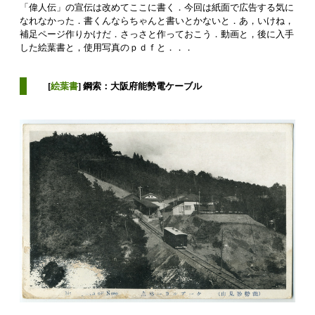
「偉人伝」の宣伝は改めてここに書く．今回は紙面で広告する気に
なれなかった．書くんならちゃんと書いとかないと．あ，いけね，
補足ページ作りかけだ．さっさと作っておこう．動画と，後に入手
した絵葉書と，使用写真のｐｄｆと．．．
[
絵葉書
] 鋼索：大阪府能勢電ケーブル