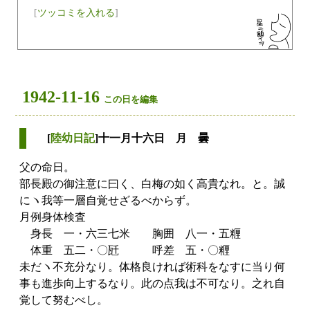
[
ツッコミを入れる
]
1942-11-16
この日を編集
[
陸幼日記
]十一月十六日 月 曇
父の命日。
部長殿の御注意に曰く、白梅の如く高貴なれ。と。誠
にヽ我等一層自覚せざるべからず。
月例身体検査
身長 一・六三七米 胸囲 八一・五糎
体重 五二・〇瓩 呼差 五・〇糎
未だヽ不充分なり。体格良ければ術科をなすに当り何
事も進歩向上するなり。此の点我は不可なり。之れ自
覚して努むべし。