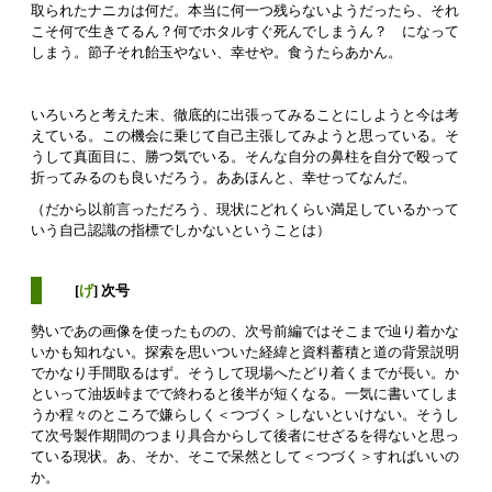
取られたナニカは何だ。本当に何一つ残らないようだったら、それ
こそ何で生きてるん？何でホタルすぐ死んでしまうん？ になって
しまう。節子それ飴玉やない、幸せや。食うたらあかん。
いろいろと考えた末、徹底的に出張ってみることにしようと今は考
えている。この機会に乗じて自己主張してみようと思っている。そ
うして真面目に、勝つ気でいる。そんな自分の鼻柱を自分で殴って
折ってみるのも良いだろう。ああほんと、幸せってなんだ。
（だから以前言っただろう、現状にどれくらい満足しているかって
いう自己認識の指標でしかないということは）
[
げ
] 次号
勢いであの画像を使ったものの、次号前編ではそこまで辿り着かな
いかも知れない。探索を思いついた経緯と資料蓄積と道の背景説明
でかなり手間取るはず。そうして現場へたどり着くまでが長い。か
といって油坂峠までで終わると後半が短くなる。一気に書いてしま
うか程々のところで嫌らしく＜つづく＞しないといけない。そうし
て次号製作期間のつまり具合からして後者にせざるを得ないと思っ
ている現状。あ、そか、そこで呆然として＜つづく＞すればいいの
か。