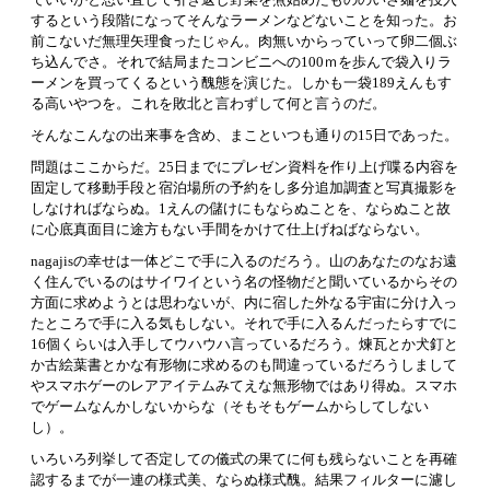
するという段階になってそんなラーメンなどないことを知った。お
前こないだ無理矢理食ったじゃん。肉無いからっていって卵二個ぶ
ち込んでさ。それで結局またコンビニへの100ｍを歩んで袋入りラ
ーメンを買ってくるという醜態を演じた。しかも一袋189えんもす
る高いやつを。これを敗北と言わずして何と言うのだ。
そんなこんなの出来事を含め、まこといつも通りの15日であった。
問題はここからだ。25日までにプレゼン資料を作り上げ喋る内容を
固定して移動手段と宿泊場所の予約をし多分追加調査と写真撮影を
しなければならぬ。1えんの儲けにもならぬことを、ならぬこと故
に心底真面目に途方もない手間をかけて仕上げねばならない。
nagajisの幸せは一体どこで手に入るのだろう。山のあなたのなお遠
く住んでいるのはサイワイという名の怪物だと聞いているからその
方面に求めようとは思わないが、内に宿した外なる宇宙に分け入っ
たところで手に入る気もしない。それで手に入るんだったらすでに
16個くらいは入手してウハウハ言っているだろう。煉瓦とか犬釘と
か古絵葉書とかな有形物に求めるのも間違っているだろうしまして
やスマホゲーのレアアイテムみてえな無形物ではあり得ぬ。スマホ
でゲームなんかしないからな（そもそもゲームからしてしない
し）。
いろいろ列挙して否定しての儀式の果てに何も残らないことを再確
認するまでが一連の様式美、ならぬ様式醜。結果フィルターに濾し