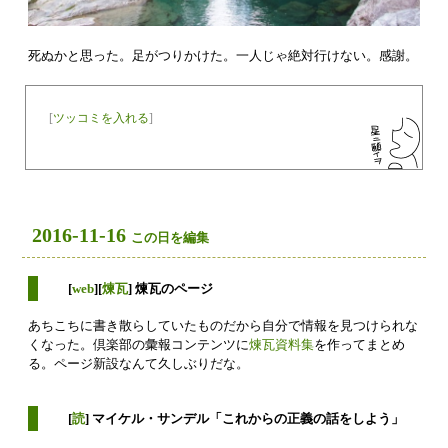
死ぬかと思った。足がつりかけた。一人じゃ絶対行けない。感謝。
[
ツッコミを入れる
]
2016-11-16
この日を編集
[
web
][
煉瓦
] 煉瓦のページ
あちこちに書き散らしていたものだから自分で情報を見つけられな
くなった。倶楽部の彙報コンテンツに
煉瓦資料集
を作ってまとめ
る。ページ新設なんて久しぶりだな。
[
読
] マイケル・サンデル「これからの正義の話をしよう」