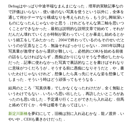
Defragはやっぱり中途半端なまんまになった．埋草的実験記事なの
で評価はいらない．使い途のない写真を使うという以外に，全体を
通して何かテーマなり構成なりを考えられたら，もう少し興味深い
ものになったんじゃないかと思う．けれどもそんな第二軸を思いつ
くことができなかった．最初は説明的な説明文章で始めて，それが
だんだん壊れていくとか時制が変わっていくとか暴走し始めるとか
いう細工をしてみたかった．2004で終わっているのもそのせいだと
いうのが正直なところ．無論そればっかりじゃない．2005年以降は
写真量が激増するから選択が難しいし，必然的にORJを始める前後
の話をしなければならず，愚痴ばかりになりそうな予感がしたから
だった．記事に使わなかった写真で裏話的なことを書けばそれなり
に意味がつくだろうが，そうする前に愚痴になりそうだと．や，書
いたわけじゃないけれど，想像したら真っ先にそんな姿を想像して
しまった．そういう時はどう頑張ってもそうなる．
結局のところ「写真供養」でしかなくなったわけだが，全く無駄と
いうわけでもない．いろいろ思い出したし，再訪したいところがあ
ったのも思い出した．予定通り行くことができたら入れ込む．但馬
と絡めて行くか．今年は暖冬であってほしい．
新淀川新橋
を夢幻にして，旧橋は別に入れ込むかな．龍ノ渡井．い
やいや，CEHも書きかけだった．