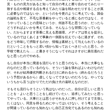
見・ものの見方があると知って自分の考えと擦り合わせてみたり一
致する点や相違する点を考えてみたり論を戦わせたりすることが真
に必要なのではないか、というのを今更のように考えている。国会
の論戦を見て、不毛な茶番劇をやっていると感じるのではなく、そ
うやっていることの意味というか、何故不毛と思うのか、だったら
どうすればよいかを考えてみる、そんなふうな習慣になっていな
い。だからますます茶番に見える悪循環。メディアは答えを提示し
ているのではくあくまで事象の一側面を伝えているに過ぎず、それ
をどう吟味して摂取するのか、情報は素材として与えられているの
だということをもっと若い頃から知っておくべきだったと思う。小
学校で教えたら……と書きそうになってそれはさすがに責任逃れだ
なと思ったのでやめる。
もし自分が本当に廃道を流行らそうと思うのなら、本当に大事なも
のなのだと思っているのなら、そういう論を張ればよいわけなのだ
が、それが結局優劣判断されるだけに終わるから（終わるだろうと
いう予想があるから）虚しくなってできないのだろうな。やってな
いうちから言うばかりでただの負け犬の遠吠えなのだが。
そもそも流行らそうという気はないのだった。自分が正しいと思う
ことを・よいと思うことをし続けていたい、追求してみたいと思っ
てやっている。大事だとは思うがそれを人に押し付けてまで主張し
たくはない。同意を得るためにやってはいけない。そう考えること
が間違っているのかも知れないし自己正当化でもあるのかも知れぬ