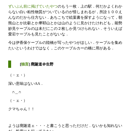
ずいぶん前に掲げていたやつ
のもう一枚．上の駅．何だかよくわか
らない白い粘性物質がついているのが惜しまれるが，所詮１００え
んなのだから仕方ない．あちこちで絵葉書を探すようになって，朝
熊山とか比叡とか摩耶山とかは山のように見かけたけれども，能勢
妙見ケーブルのは未だにこの２枚しか見つけられない．そういえば
愛宕ケーブルも見たことがないな．
今は伊香保ケーブルの陸橋が写ったやつがほしい．ケーブルを集め
たいというわけではなく，このケーブルカーの橋に用がある．
[
独言
] 廃隧道＠生野
（・ェ・）
深い意味はないAA．
∩＿∩
（・ェ・）
クマちゃん！！
ようは廃隧道ェ・・・と書こうと思っただけだ．ないかも知れない