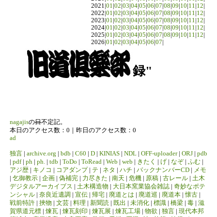
2021|
01
|
02
|
03
|
04
|
05
|
06
|
07
|
08
|
09
|
10
|
11
|
12
|
2022|
01
|
02
|
03
|
04
|
05
|
06
|
07
|
08
|
09
|
10
|
11
|
12
|
2023|
01
|
02
|
03
|
04
|
05
|
06
|
07
|
08
|
09
|
10
|
11
|
12
|
2024|
01
|
02
|
03
|
04
|
05
|
06
|
07
|
08
|
09
|
10
|
11
|
12
|
2025|
01
|
02
|
03
|
04
|
05
|
06
|
07
|
08
|
09
|
10
|
11
|
12
|
2026|
01
|
02
|
03
|
04
|
05
|
06
|
07
|
録"
nagajis
の
日
不定記。
本日のアクセス数：0｜昨日のアクセス数：0
ad
独言
|
archive.org
|
bdb
|
C60
|
D
|
KINIAS
|
NDL
|
OFF-uploader
|
ORJ
|
pdb
|
pdf
|
ph
|
ph.
|
tdb
|
ToDo
|
ToRead
|
Web
|
web
|
きたく
|
げ
|
なぞ
|
ふむ
|
アジ歴
|
キノコ
|
コアダンプ
|
テ
|
ネタ
|
ハチ
|
バックナンバーCD
|
メモ
|
乞御教示
|
企画
|
偽補完
|
力尽きた
|
南天
|
危機
|
原稿
|
古レール
|
土木
デジタルアーカイブス
|
土木構造物
|
大日本窯業協会雑誌
|
奇妙なポテ
ンシャル
|
奈良近遺調
|
宣伝
|
帰宅
|
廃道とは
|
廃道巡
|
廃道本
|
懐古
|
戦前特許
|
挾物
|
文芸
|
料理
|
新聞読
|
既出
|
未消化
|
標識
|
橋梁
|
毒
|
滋
賀県道元標
|
煉瓦
|
煉瓦刻印
|
煉瓦展
|
煉瓦工場
|
物欲
|
独言
|
現代本邦