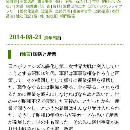
築城史
|
産業遺産
|
由良要塞
|
発行
|
看板
|
石垣
|
社
|
竹筋
|
納得がいか
ない
|
索道
|
絵葉書
|
読
|
資
|
資料
|
近世以前土木
|
近代デジタルライブ
ラリー
|
近代化遺産
|
近遺調
|
道路元標
|
道路考古学
|
道路遺産
|
都計
|
醤油
|
陸幼日記
|
隧
|
雑
|
鯖復旧
|
鳴門要塞
2014-08-21
[
長年日記
]
[
独言
] 国防と産業
日本がファシズム
課
化し第二次世界大戦に突入してい
こうとする昭和10年代。軍部は軍事政権を作ろうと画
策して、その根回しとして頻りに産業振興を標榜し
た。戦争をするには装備が要る。金が要る。それを得
るために産業を盛んにしなければならぬと説いた。世
の中が昭和不況で疲弊した直後のことだったから「産
業で潤うべし」というお題目はすんなり受け入れられ
た。そうして昭和10年頃からV字カーブを描いて産業
が発展した。世の中も潤った。その先に満州事変があ
り日中戦争があって大戦、敗戦。