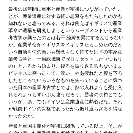
最後の10年間に軍事と産業が密接につながっていたこ
とが、産業遺産に対する軽い忌避をもたらしたのかも
知れないと思ってみる。それは例えばイギリスで産業
革命の遺構を研究しようというムーブメントから産業
考古学が興ったのとは若干 経緯を異にするんじゃない
か。産業革命がイギリスをイギリスたらしめたのだと
いう自負を何の衒いも懸念もなく持てたはずの本家産
業考古学と、一億総懺悔でゼロリセットした（つもり
の）ところから始まり、後ろを振り返る暇もないまま
ビジネスに突っ走って、潤い、やあ疲れたと腰を下ろ
したところでいろいろなものを失っていることに気づ
いた日本の産業考古学とでは、熱の入れようも受け入
れられようもずいぶん違うだろう。勝者の余裕とでも
いうか。あ、でもドイツは産業遺産に熱心だな。それ
が戦前ドイツの骨格であったから振り返らざるを得な
かったのか。
産業と軍国主義化が密接に関係している以上、そこか