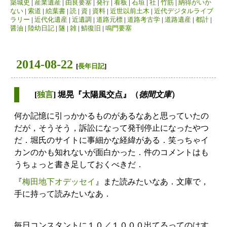
築城史
|
産業遺産
|
由良要塞
|
発行
|
看板
|
石垣
|
社
|
竹筋
|
納得がいか
ない
|
索道
|
絵葉書
|
読
|
資
|
資料
|
近世以前土木
|
近代デジタルライブ
ラリー
|
近代化遺産
|
近遺調
|
道路元標
|
道路考古学
|
道路遺産
|
都計
|
醤油
|
陸幼日記
|
隧
|
雑
|
鯖復旧
|
鳴門要塞
2014-08-22
[
長年日記
]
[
独言
] 堀晃『太陽風交点』（
徳間文庫
）
何か記憶に引っかかるものがあるなあと思っていたの
だが，そうそう，訴訟になって発刊停止になったやつ
だ．堀氏のサイトに事細かな経緯がある．笑っちゃイ
カンのかも知れないが面白かった．件のコメントはも
うちょっと書き足しておくべきだ．
『
梅田地下オデッセイ
』また読みたいなあ．文庫で，
手に持って読みたいなあ．
毎日コンスタントに１０／１０００出てるってのはす