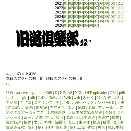
2021|
01
|
02
|
03
|
04
|
05
|
06
|
07
|
08
|
09
|
10
|
11
|
12
|
2022|
01
|
02
|
03
|
04
|
05
|
06
|
07
|
08
|
09
|
10
|
11
|
12
|
2023|
01
|
02
|
03
|
04
|
05
|
06
|
07
|
08
|
09
|
10
|
11
|
12
|
2024|
01
|
02
|
03
|
04
|
05
|
06
|
07
|
08
|
09
|
10
|
11
|
12
|
2025|
01
|
02
|
03
|
04
|
05
|
06
|
07
|
08
|
09
|
10
|
11
|
12
|
2026|
01
|
02
|
03
|
04
|
05
|
06
|
07
|
録"
nagajis
の
日
不定記。
本日のアクセス数：0｜昨日のアクセス数：0
ad
独言
|
archive.org
|
bdb
|
C60
|
D
|
KINIAS
|
NDL
|
OFF-uploader
|
ORJ
|
pdb
|
pdf
|
ph
|
ph.
|
tdb
|
ToDo
|
ToRead
|
Web
|
web
|
きたく
|
げ
|
なぞ
|
ふむ
|
アジ歴
|
キノコ
|
コアダンプ
|
テ
|
ネタ
|
ハチ
|
バックナンバーCD
|
メモ
|
乞御教示
|
企画
|
偽補完
|
力尽きた
|
南天
|
危機
|
原稿
|
古レール
|
土木
デジタルアーカイブス
|
土木構造物
|
大日本窯業協会雑誌
|
奇妙なポテ
ンシャル
|
奈良近遺調
|
宣伝
|
帰宅
|
廃道とは
|
廃道巡
|
廃道本
|
懐古
|
戦前特許
|
挾物
|
文芸
|
料理
|
新聞読
|
既出
|
未消化
|
標識
|
橋梁
|
毒
|
滋
賀県道元標
|
煉瓦
|
煉瓦刻印
|
煉瓦展
|
煉瓦工場
|
物欲
|
独言
|
現代本邦