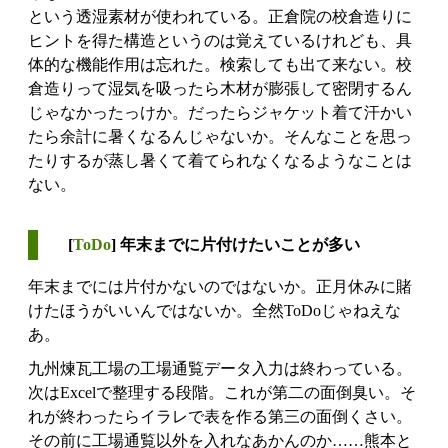
という透湿素材が使われている。正倉院の校倉造りに
ヒントを得た構造というのは覚えているけれども、具
体的な機能作用は忘れた。検索しても出て来ない。校
倉造りって湿気を吸ったら木材が膨張して密閉するん
じゃなかったっけか。だったらジャケット着て汗かい
たら余計に暑くなるんじゃないか。そんなことを思っ
たりするが蒸し暑くて着てられなくなるようなことは
ない。
[
ToDo
] 年末までに片付けたいことが多い
年末までには片付かないのではないか。正月休みに賭
けたほうがいいんではないか。全然ToDoじゃねえな
あ。
九州煉瓦工場の工場通覧データ入力は終わっている。
次はExcelで整理する段階。これが第二の面倒臭い。そ
れが終わったらイラレで表を作る第三の面倒くさい。
その前に工場通覧以外を入れなあかんのか……熊本と