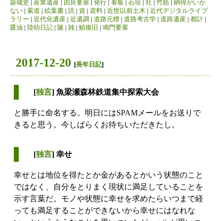
築城史
|
産業遺産
|
由良要塞
|
発行
|
看板
|
石垣
|
社
|
竹筋
|
納得がいか
ない
|
索道
|
絵葉書
|
読
|
資
|
資料
|
近世以前土木
|
近代デジタルライブ
ラリー
|
近代化遺産
|
近遺調
|
道路元標
|
道路考古学
|
道路遺産
|
都計
|
醤油
|
陸幼日記
|
隧
|
雑
|
鯖復旧
|
鳴門要塞
2017-12-20
[
長年日記
]
[
独言
] 魚梁瀬森林鉄道集中探索大会
と勝手に命名する。明日にはSPAMメールをお送りで
きると思う。今しばらくお待ちいただきたし。
[
独言
] 幸せ
幸せとは地位を得たとか金があるとかいう状態のこと
ではなく、自分をとりまく現状に満足していることを
示す言葉だ。モノや状態に幸せを求めたらいつまで経
っても満足することができないから幸せにはなれな