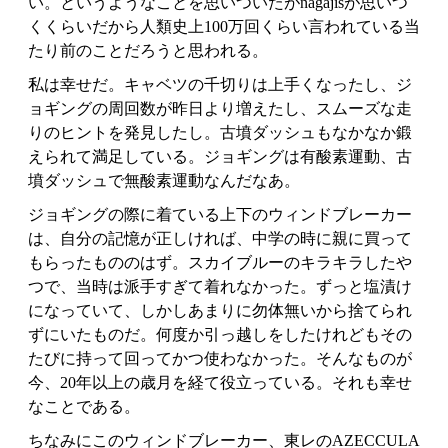
い。というようなことを思いついたがnagajisが思いつ
くくらいだから人類史上100万回くらい言われている当
たり前のことだろうと思われる。
私は幸せだ。キャベツの千切りは上手くなったし、ジ
ョギングの周回数が昨日より増えたし、スムーズな走
りのヒントを発見したし。古墳ダッシュもなかなか鍛
えられて満足している。ジョギングは有酸素運動、古
墳ダッシュで無酸素運動なんだなあ。
ジョギングの際に着ている上下のウィンドブレーカー
は、自分の記憶が正しければ、中学の時に親に買って
もらったもののはず。スカイブルーのキラキラしたや
つで、当時は派手すぎて着れなかった。ずっと塩漬け
になっていて、しかしあまりに勿体無いから捨てられ
ずにいたものだ。何度か引っ越しをしたけれどもその
たびに持って回ってかつ使わなかった。そんなものが
今、20年以上の歳月を経て役立っている。それも幸せ
なことである。
ちなみにこのウィンドブレーカー、東レのAZECCULA