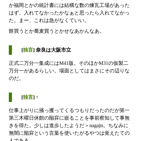
か福岡とかの統計書には結構な数の煉瓦工場があった
はず。入れてなかったかなぁと思ったら入れてなかっ
た。まー、これは急がなくていい。
餅買うとか蕎麦買うとかせなあかんなあ。
[
独言
] 奈良は大阪市立
正式二万分一集成にはM41版。そのほかM31の仮製二
万分一があるらしい。場面としてはまさにその辺りな
のだ。
[
独言
] ↑
仕事上がりに掻っ攫ってくるつもりだったのだが第一
第三木曜日休館の陥穽に嵌ることを事前察知して事無
きを得た。少しは進歩したようだ＞nagajis。ちなみに
無闇に陥穽という言葉を使いたがるやつは覚えたての
人である。