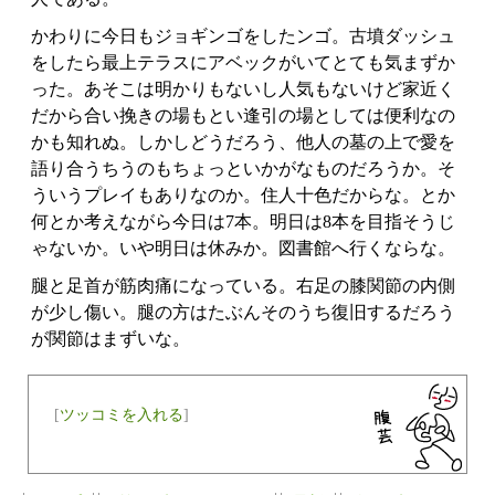
かわりに今日もジョギンゴをしたンゴ。古墳ダッシュ
をしたら最上テラスにアベックがいてとても気まずか
った。あそこは明かりもないし人気もないけど家近く
だから合い挽きの場もとい逢引の場としては便利なの
かも知れぬ。しかしどうだろう、他人の墓の上で愛を
語り合うちうのもちょっといかがなものだろうか。そ
ういうプレイもありなのか。住人十色だからな。とか
何とか考えながら今日は7本。明日は8本を目指そうじ
ゃないか。いや明日は休みか。図書館へ行くならな。
腿と足首が筋肉痛になっている。右足の膝関節の内側
が少し傷い。腿の方はたぶんそのうち復旧するだろう
が関節はまずいな。
[
ツッコミを入れる
]