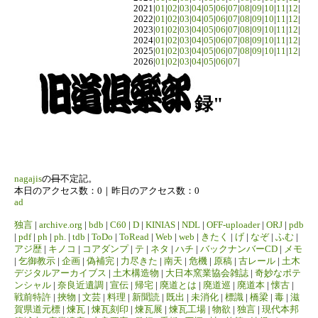
2021|
01
|
02
|
03
|
04
|
05
|
06
|
07
|
08
|
09
|
10
|
11
|
12
|
2022|
01
|
02
|
03
|
04
|
05
|
06
|
07
|
08
|
09
|
10
|
11
|
12
|
2023|
01
|
02
|
03
|
04
|
05
|
06
|
07
|
08
|
09
|
10
|
11
|
12
|
2024|
01
|
02
|
03
|
04
|
05
|
06
|
07
|
08
|
09
|
10
|
11
|
12
|
2025|
01
|
02
|
03
|
04
|
05
|
06
|
07
|
08
|
09
|
10
|
11
|
12
|
2026|
01
|
02
|
03
|
04
|
05
|
06
|
07
|
録"
nagajis
の
日
不定記。
本日のアクセス数：0｜昨日のアクセス数：0
ad
独言
|
archive.org
|
bdb
|
C60
|
D
|
KINIAS
|
NDL
|
OFF-uploader
|
ORJ
|
pdb
|
pdf
|
ph
|
ph.
|
tdb
|
ToDo
|
ToRead
|
Web
|
web
|
きたく
|
げ
|
なぞ
|
ふむ
|
アジ歴
|
キノコ
|
コアダンプ
|
テ
|
ネタ
|
ハチ
|
バックナンバーCD
|
メモ
|
乞御教示
|
企画
|
偽補完
|
力尽きた
|
南天
|
危機
|
原稿
|
古レール
|
土木
デジタルアーカイブス
|
土木構造物
|
大日本窯業協会雑誌
|
奇妙なポテ
ンシャル
|
奈良近遺調
|
宣伝
|
帰宅
|
廃道とは
|
廃道巡
|
廃道本
|
懐古
|
戦前特許
|
挾物
|
文芸
|
料理
|
新聞読
|
既出
|
未消化
|
標識
|
橋梁
|
毒
|
滋
賀県道元標
|
煉瓦
|
煉瓦刻印
|
煉瓦展
|
煉瓦工場
|
物欲
|
独言
|
現代本邦