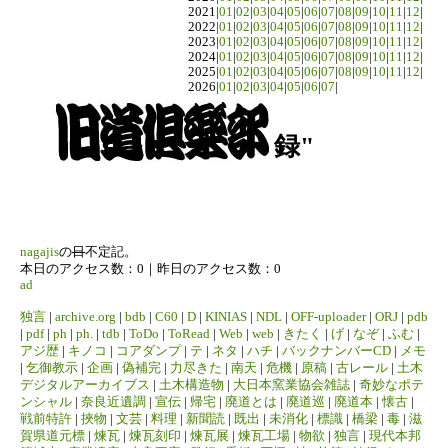
2021|
01
|
02
|
03
|
04
|
05
|
06
|
07
|
08
|
09
|
10
|
11
|
12
|
2022|
01
|
02
|
03
|
04
|
05
|
06
|
07
|
08
|
09
|
10
|
11
|
12
|
2023|
01
|
02
|
03
|
04
|
05
|
06
|
07
|
08
|
09
|
10
|
11
|
12
|
2024|
01
|
02
|
03
|
04
|
05
|
06
|
07
|
08
|
09
|
10
|
11
|
12
|
2025|
01
|
02
|
03
|
04
|
05
|
06
|
07
|
08
|
09
|
10
|
11
|
12
|
2026|
01
|
02
|
03
|
04
|
05
|
06
|
07
|
録"
nagajis
の
日
不定記。
本日のアクセス数：0｜昨日のアクセス数：0
ad
独言
|
archive.org
|
bdb
|
C60
|
D
|
KINIAS
|
NDL
|
OFF-uploader
|
ORJ
|
pdb
|
pdf
|
ph
|
ph.
|
tdb
|
ToDo
|
ToRead
|
Web
|
web
|
きたく
|
げ
|
なぞ
|
ふむ
|
アジ歴
|
キノコ
|
コアダンプ
|
テ
|
ネタ
|
ハチ
|
バックナンバーCD
|
メモ
|
乞御教示
|
企画
|
偽補完
|
力尽きた
|
南天
|
危機
|
原稿
|
古レール
|
土木
デジタルアーカイブス
|
土木構造物
|
大日本窯業協会雑誌
|
奇妙なポテ
ンシャル
|
奈良近遺調
|
宣伝
|
帰宅
|
廃道とは
|
廃道巡
|
廃道本
|
懐古
|
戦前特許
|
挾物
|
文芸
|
料理
|
新聞読
|
既出
|
未消化
|
標識
|
橋梁
|
毒
|
滋
賀県道元標
|
煉瓦
|
煉瓦刻印
|
煉瓦展
|
煉瓦工場
|
物欲
|
独言
|
現代本邦