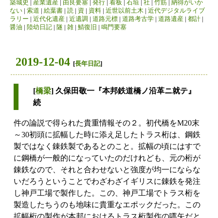
築城史
|
産業遺産
|
由良要塞
|
発行
|
看板
|
石垣
|
社
|
竹筋
|
納得がいか
ない
|
索道
|
絵葉書
|
読
|
資
|
資料
|
近世以前土木
|
近代デジタルライブ
ラリー
|
近代化遺産
|
近遺調
|
道路元標
|
道路考古学
|
道路遺産
|
都計
|
醤油
|
陸幼日記
|
隧
|
雑
|
鯖復旧
|
鳴門要塞
2019-12-04
[
長年日記
]
[
橋梁
] 久保田敬一『本邦鉄道橋ノ沿革ニ就テ』
続
件の論説で得られた貴重情報その２。初代橋をM20末
～30初頭に拡幅した時に添え足したトラス桁は、鋼鉄
製ではなく錬鉄製であるとのこと。拡幅の頃にはすで
に鋼橋が一般的になっていたのだけれども、元の桁が
錬鉄なので、それと合わせないと強度が均一にならな
いだろうということでわざわざイギリスに錬鉄を発注
し神戸工場で製作した。この、神戸工場でトラス桁を
製造したちうのも地味に貴重なエポックだった。この
拡幅桁の製作が本邦におけるトラス桁製作の嚆矢だと