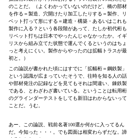
のことだ。（よくわかっていないのだけど、橋の部材
を作る＝製造、穴開けたり加工したりする＝製作、リ
ベット打って形にする＝建造・構築・あるいはこれも
製作に入る？という各段階があって、たしか初代桁も
リベット打ちは日本でやったんじゃなかったか。イギ
リスから組み立てた状態で運んでくるというのはちょ
っと考えにくい。製作からやったのは拡幅トラスが最
初と。）
この論説が書かれた頃にはすでに「拡幅桁＝鋼鉄製」
という認識が広まっていたそうで、往時を知る人の話
や部材発注の記録などを見てもそれは間違い、錬鉄製
である、とわざわざ書いている。ということは転用桁
のグラインダーテストをしても新旧はわからないって
ことだ。うむ。
あー、この論説、戦前名著100選か何かに入ってるん
だ。今知った・・・。でも図面は相変わらずだな。諦