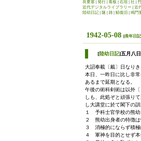
良要塞
|
発行
|
看板
|
石垣
|
社
|
近代デジタルライブラリー
|
近
陸幼日記
|
隧
|
雑
|
鯖復旧
|
鳴門
1942-05-08
[
長年日記
[
陸幼日記
]五月八
大詔奉載〔戴〕日なりき
本日、一昨日に比し非常
あるまで延期となる。
午後の術科剣術は以外〔
しも、此処ぞと頑張りて
し大講堂に於て閣下の訓
１ 予科士官学校の熊幼
２ 熊幼出身者の特徴は
３ 消極的にならず積極
４ 軍神を目的とせず本