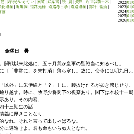
竹筋
|
納得がいかない
|
索道
|
絵葉書
|
読
|
資
|
資料
|
近世以前土木
|
2022|
01
|
代化遺産
|
近遺調
|
道路元標
|
道路考古学
|
道路遺産
|
都計
|
醤油
|
2023|
01
|
2024|
01
|
要塞
2025|
01
|
2026|
01
|
]
日 金曜日 曇
。開戦以来此処に、五ヶ月我が皇軍の聖戦当に知るべし。
に〔「非常に」を朱打消〕薄ら寒し。故に、命令には明九日よ
「以外」に朱傍線と「？」〕に、腰抜けたるが如き感じせり。
通り越す。時に、牧野少将閣下の視察あり。閣下は本校十一期
示あり。その内容、
四十三期生の話
情義に厚きことなり。
的なれ。それと言って出しゃばるな。
分に邁進せよ。名も命もいらぬ人となれ。