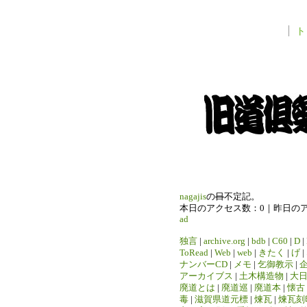
ト
nagajis
の
日
不定記。
本日のアクセス数：0｜昨日の
ad
独言
|
archive.org
|
bdb
|
C60
|
D
|
ToRead
|
Web
|
web
|
きたく
|
げ
|
ナンバーCD
|
メモ
|
乞御教示
|
アーカイブス
|
土木構造物
|
大
廃道とは
|
廃道巡
|
廃道本
|
懐古
毒
|
滋賀県道元標
|
煉瓦
|
煉瓦刻