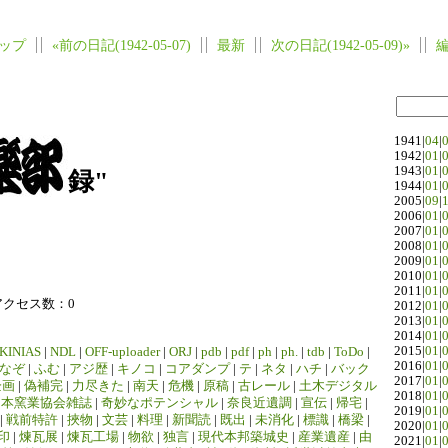
ップ
«前の日記(1942-05-07)
最新
次の日記(1942-05-09)»
1941|
04
|
1942|
01
|
1943|
01
|
録"
1944|
01
|
2005|
09
|
2006|
01
|
2007|
01
|
2008|
01
|
2009|
01
|
2010|
01
|
2011|
01
|
アクセス数：0
2012|
01
|
2013|
01
|
2014|
01
|
2015|
01
|
KINIAS
|
NDL
|
OFF-uploader
|
ORJ
|
pdb
|
pdf
|
ph
|
ph.
|
tdb
|
ToDo
|
2016|
01
|
なぞ
|
ふむ
|
アジ歴
|
キノコ
|
コアダンプ
|
テ
|
ネタ
|
ハチ
|
バック
2017|
01
|
企画
|
偽補完
|
力尽きた
|
南天
|
危機
|
原稿
|
古レール
|
土木デジタル
2018|
01
|
日本窯業協会雑誌
|
奇妙なポテンシャル
|
奈良近遺調
|
宣伝
|
帰宅
|
2019|
01
|
|
戦前特許
|
挾物
|
文芸
|
料理
|
新聞読
|
既出
|
未消化
|
標識
|
橋梁
|
2020|
01
|
印
|
煉瓦展
|
煉瓦工場
|
物欲
|
独言
|
現代本邦築城史
|
産業遺産
|
由
2021|
01
|