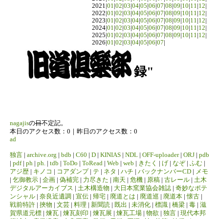
2021|
01
|
02
|
03
|
04
|
05
|
06
|
07
|
08
|
09
|
10
|
11
|
12
|
2022|
01
|
02
|
03
|
04
|
05
|
06
|
07
|
08
|
09
|
10
|
11
|
12
|
2023|
01
|
02
|
03
|
04
|
05
|
06
|
07
|
08
|
09
|
10
|
11
|
12
|
2024|
01
|
02
|
03
|
04
|
05
|
06
|
07
|
08
|
09
|
10
|
11
|
12
|
2025|
01
|
02
|
03
|
04
|
05
|
06
|
07
|
08
|
09
|
10
|
11
|
12
|
2026|
01
|
02
|
03
|
04
|
05
|
06
|
07
|
録"
nagajis
の
日
不定記。
本日のアクセス数：0｜昨日のアクセス数：0
ad
独言
|
archive.org
|
bdb
|
C60
|
D
|
KINIAS
|
NDL
|
OFF-uploader
|
ORJ
|
pdb
|
pdf
|
ph
|
ph.
|
tdb
|
ToDo
|
ToRead
|
Web
|
web
|
きたく
|
げ
|
なぞ
|
ふむ
|
アジ歴
|
キノコ
|
コアダンプ
|
テ
|
ネタ
|
ハチ
|
バックナンバーCD
|
メモ
|
乞御教示
|
企画
|
偽補完
|
力尽きた
|
南天
|
危機
|
原稿
|
古レール
|
土木
デジタルアーカイブス
|
土木構造物
|
大日本窯業協会雑誌
|
奇妙なポテ
ンシャル
|
奈良近遺調
|
宣伝
|
帰宅
|
廃道とは
|
廃道巡
|
廃道本
|
懐古
|
戦前特許
|
挾物
|
文芸
|
料理
|
新聞読
|
既出
|
未消化
|
標識
|
橋梁
|
毒
|
滋
賀県道元標
|
煉瓦
|
煉瓦刻印
|
煉瓦展
|
煉瓦工場
|
物欲
|
独言
|
現代本邦