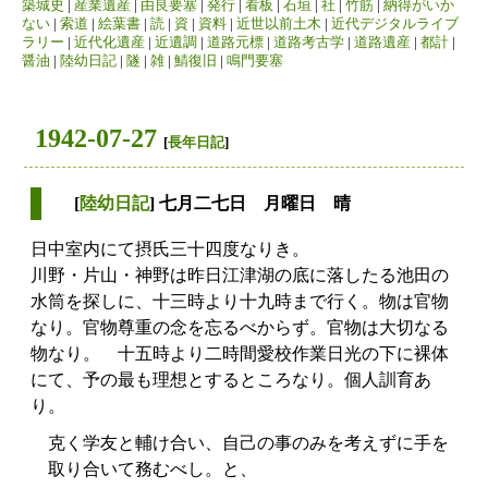
築城史
|
産業遺産
|
由良要塞
|
発行
|
看板
|
石垣
|
社
|
竹筋
|
納得がいか
ない
|
索道
|
絵葉書
|
読
|
資
|
資料
|
近世以前土木
|
近代デジタルライブ
ラリー
|
近代化遺産
|
近遺調
|
道路元標
|
道路考古学
|
道路遺産
|
都計
|
醤油
|
陸幼日記
|
隧
|
雑
|
鯖復旧
|
鳴門要塞
1942-07-27
[
長年日記
]
[
陸幼日記
] 七月二七日 月曜日 晴
日中室内にて摂氏三十四度なりき。
川野・片山・神野は昨日江津湖の底に落したる池田の
水筒を探しに、十三時より十九時まで行く。物は官物
なり。官物尊重の念を忘るべからず。官物は大切なる
物なり。 十五時より二時間愛校作業日光の下に裸体
にて、予の最も理想とするところなり。個人訓育あ
り。
克く学友と輔け合い、自己の事のみを考えずに手を
取り合いて務むべし。と、