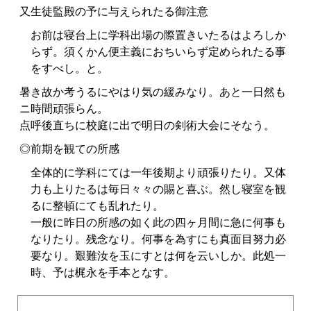
又生徒監殿の予に与えられたる御注意
お前は寝台上に学科出場の際置きいたるはよろしか
らず。須くかん便主義におちいらず定められたる事
をすべし。と。
暑き故か考うるにやはり気の緩みなり。あと一日然も
ニ時間頑張らん。
点呼後直ちに校庭に出で明日の剣術大会にそなう。
◎前期を観ての所感
全体的に学科にては一年後期より頑張りたり。又体
力も上りたるは毎日々々の賜と喜ぶ。然し寝室を観
るに整頓にても乱れたり。
一般に昨日の所感の如く此の四ヶ月間に急に何事も
なりたり。残念なり。何事を為すにも真面目努力必
要なり。艱難汝を玉にすとは何を云いしか。此処一
時、予は梶永を手本となす。