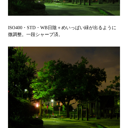
ISO400・STD・WB日陰＋めいっぱい緑が出るように
微調整。一段シャープ済。