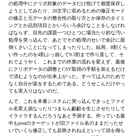
の処理中にクリポ対象のデータだけ投げて都度保存し
ようとしてみたり、20文字に収めるための修正モード
の修正と元データの整合性の取り方とか保存のタイミ
ングとか品別項目とかいろいろ余計なことをしなけれ
ばならず、目先の課題一つひとつに場当たり的な汚い
処理を突っ込んで、あとでその処理のせいで余計に面
倒くさいことになってしまったりした。結局、8割くら
い作ったのを4割ぶっ崩して9.5割まで作り直して、そ
れでようやく、これまでの作業の流れを変えず、最後
にクリポデータの調整とCSV取得の手順を加えるだけ
で済むようなのが出来上がった。すべては人のためで
なく自分が楽をするためである。どうせこんだけやっ
ても実入りはないのだ。
んで、これを本番システムに突っ込んできっとファイ
ル名変え損なったりつまらん齟齬を生じさせたりして
イライラするんだろうなあと予測する。作っている最
中もpostのターゲットが旧ファイル名のままだったせ
いでいくら修正しても反映されねえといって頭を拗ら