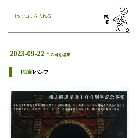
[
ツッコミを入れる
]
2023-09-22
この日を編集
[
独言
]パンフ