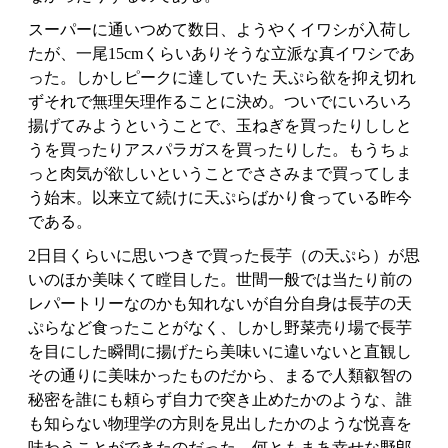
スーパーに通いつめて数日、ようやくイワシが入荷し
たが、一尾15cmくらいありそうな立派な真イワシであ
った。しかしピークに達していた 天ぷら欲を抑え切れ
ずそれで無理矢理作ることに決め。ついでにいろいろ
揚げてみようということで、玉ねぎを買ったりししと
うを買ったりアスパラガスを買ったりした。もうちょ
っと肉気が欲しいということでささみまで買ってしま
う始末。以来立て続けに天ぷらばかり食っている昨今
である。
2日目くらいに思いつきで買った長芋（の天ぷら）が思
いのほか美味くて瞠目した。世間一般では当たり前の
レパートリーなのかも知れないが自分自身は長芋の天
ぷらなど食ったことがなく、しかし野菜売り場で長芋
を目にした瞬間に揚げたら美味いに違いないと直観し
その通りに美味かったものだから、まるで人類叡智の
秘密を誰にも頼らず自力で突き止めたかのような、誰
も知らない物理学の方則を見出したかのような悦喜を
味わうことができたのだった。何ともまあ幸せな野郎