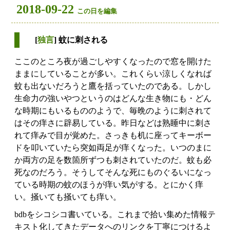
2018-09-22
この日を編集
[
独言
] 蚊に刺される
ここのところ夜が過ごしやすくなったので窓を開けた
ままにしていることが多い。これくらい涼しくなれば
蚊も出ないだろうと鷹を括っていたのである。しかし
生命力の強いやつというのはどんな生き物にも・どん
な時期にもいるもののようで、毎晩のように刺されて
はその痒さに辟易している。昨日などは熟睡中に刺さ
れて痒みで目が覚めた。さっきも机に座ってキーボー
ドを叩いていたら突如両足が痒くなった。いつのまに
か両方の足を数箇所ずつも刺されていたのだ。蚊も必
死なのだろう。そうしてそんな死にものぐるいになっ
ている時期の蚊のほうが痒い気がする。とにかく痒
い。掻いても掻いても痒い。
bdbをシコシコ書いている。これまで拾い集めた情報テ
キスト化してきたデータへのリンクを丁寧につけるよ