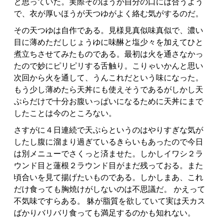
と思っていた。実際そのほうが自分の口には合うよう
で、衣が厚いほうが天つゆがよく絡む気がするのだ。
その天つゆは自作である。見様見真似味真似で、濃い
目に薄めただしじょうゆに味醂と塩少々を加えてひと
煮立ちさせてみたものである。最初は火を通さなかっ
たので妙にピリピリする舌触り。こりゃいかんと思い
次回から火を通して、うんこれだという味になった。
もう少し薄めたら天丼にも使えそうであるがしかし天
ぷらだけで十分お腹いっぱいになるために天丼にまで
したことは今のところない。
さすがに４日連続で天ぷらというのはやりすぎな気が
したし腹に溜まり過ぎているきらいもあったので今日
は別メニューでさくっと済ませた。しかしイワシ２ラ
ウンド目と蓮根２ラウンド目がまだ残っておる。また
頃合いを見て揚げたいものである。しかしまあ、これ
だけ食っても胸焼けがしないのは不思議だ。 かえって
不気味ですらある。 躰が脂質を欲していて実は天カス
ばかりバリバリ食っても満足するのかも知れない。