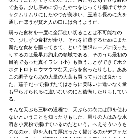
である。少し厚めに切ったやつをじっくり揚げてサク
サクムリムリにしたやつが美味い。玉葱も長めに火を
通したほうが貧乏人の口には合うようだ。
購った食材を一度に全部使い切ることは不可能なの
で、少しずつ食材が余り、それを消費するためにまた
新たな食材を購ってきて、という無限ループに嵌った
りするのは最早お約束の領域である。そのうち最初の
目的であった真イワシ（小）も買うことができてホク
ホクトロトロウマウマな天ぷらを食ったりもし。ああ
この調子ならあの大量の大葉も買っておけば良かっ
た、茄子だって揚げたてはさらに美味いに違いなく量
も平らげられるに違いないのにと後悔したりもしてい
る。
そんな天ぷら三昧の過程で、天ぷらの衣には卵を使わ
ないということを知ったりもした。周りの人はみな水
溶き小麦粉で揚げているのだという。へえそういうも
のなのか。卵を入れて厚ぼったく揚げるのがデフォだ