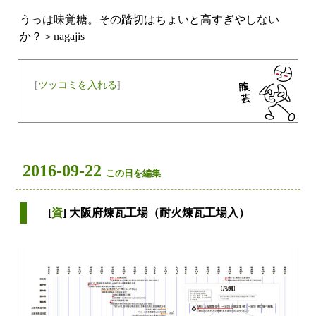
うっは味覚糖。その踏切はちょいと高すぎやしない
か？＞nagajis
[
ツッコミを入れる
]
2016-09-22
この日を編集
[
資
] 大阪府煉瓦工場（耐火煉瓦工場入）