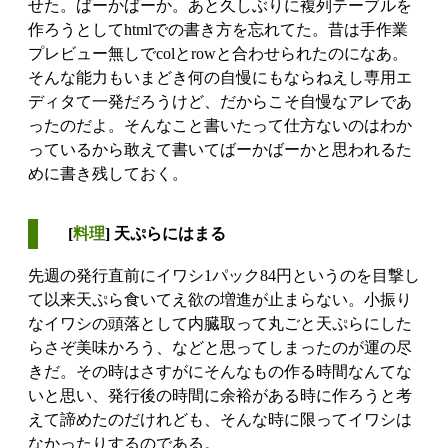
せた。ばーかばーか。あと久しぶりに複列テーブルを
作ろうとしてhtmlでの書き方を忘れてた。昔は手作業
プレビュー無しでcolとrowと合わせられたのになあ。
そんな能力もいまどき何の自慢にもならねえし専用エ
ディタて一発だろうけど、だからこそ自慢なアレであ
ったのだよ。そんなこと書いたって仕方ないのはわか
っているから敢えて書いてばーかばーかと思われるた
めに書き残しておく。
[
料理
] 天ぷらにはまる
先週の発行直前にイワシ1パック84円というのを目撃し
て以来天ぷら食いてえ欲の増進が止まらない。小振り
なイワシの頭落として内臓取って丸ごと天ぷらにした
らさぞ美味かろう、などと思ってしまったのが運の尽
きだ。その時はさすがにそんなもの作る時間なんてな
いと思い、発行後の時間に余裕がある時に作ろうと考
えて諦めたのだけれども、そんな時に限ってイワシは
なかったりするのである。