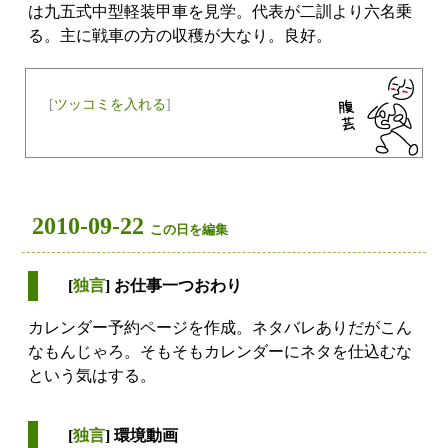
は九五式中型軽装甲車を見学。代表が二訓より六名乗
る。主に戦車の方の収穫が大なり。良好。
[
ツッコミを入れる
]
2010-09-22
この日を編集
[
独言
] お仕事一つおわり
カレンダー予約ページを作成。ネタバレありだがこん
なもんじゃろ。そもそもカレンダーにネタを仕込むな
という気はする。
[
独言
] 環境動画