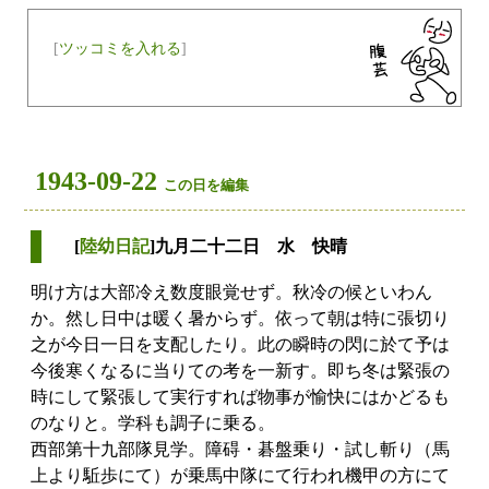
[
ツッコミを入れる
]
1943-09-22
この日を編集
[
陸幼日記
]九月二十二日 水 快晴
明け方は大部冷え数度眼覚せず。秋冷の候といわん
か。然し日中は暖く暑からず。依って朝は特に張切り
之が今日一日を支配したり。此の瞬時の閃に於て予は
今後寒くなるに当りての考を一新す。即ち冬は緊張の
時にして緊張して実行すれば物事が愉快にはかどるも
のなりと。学科も調子に乗る。
西部第十九部隊見学。障碍・碁盤乗り・試し斬り（馬
上より駈歩にて）が乗馬中隊にて行われ機甲の方にて