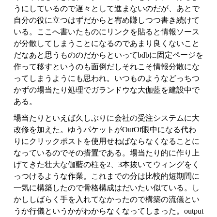
うにしているので遅々として進まないのだが、あとで
自分の役に立つはずだからと宥め賺しつつ書き続けて
いる。ここへ書いたものにリンクを貼ると情報ソース
が分散してしまうことになるのであまり良くないこと
だなあと思うもののだからといってbdbに固定ページを
作って移すというのも面倒だしそれこそ情報分散にな
ってしまうようにも思われ。いつものようなどっちつ
かずの場当たり処理でガランドウな大伽藍を建設中で
ある。
場当たりといえば久しぶりに会社の受注システムに大
改修を加えた。ゆうパケットがOutOf眼中になる代わ
りにクリックポストを使用せねばならなくなることに
なっているのでその措置である。場当たり的に作り上
げてきた壮大な伽藍の柱を2、3本抜いてウィングをく
っつけるような作業。これまでの分は比較的短期間に
一気に構築したので骨格構成はだいたい似ている。し
かししばらく手を入れてなかったので構築の流儀とい
うか行儀というかがわからなくなってしまった。output