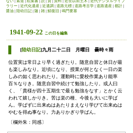
ない
|
索道
|
絵葉書
|
読
|
資
|
資料
|
近世以前土木
|
近代デジタルライブ
ラリー
|
近代化遺産
|
近遺調
|
道路元標
|
道路考古学
|
道路遺産
|
都計
|
醤油
|
陸幼日記
|
隧
|
雑
|
鯖復旧
|
鳴門要塞
1941-09-22
この日を編集
[
陸幼日記
]九月二十二日 月曜日 曇時々雨
位置実は常日より早く過ぎたり。随意自習と休日が最
も楽しみなり。近頃になり、授業が何となく一日の楽
しみの如く思われたり。運動時に愛校作業あり能率
百％なりき。随意自習中続けて勉強したり。或人曰
く、「貴様が四十五期生で最も勉強をなす」とかく云
われて嬉しかりき。苦は楽の種、今後も大いに学ば
ん。学ばずに出来ぬはあたりまえなり学びて出来ぬは
やむを得ぬ事なり。力ありかぎり学ばん。
〔欄外朱：同感〕