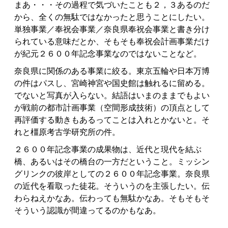
まあ・・・その過程で気づいたことも２，３あるのだ
から、全くの無駄ではなかったと思うことにしたい。
単独事業／奉祝会事業／奈良県奉祝会事業と書き分け
られている意味だとか、そもそも奉祝会計画事業だけ
が紀元２６００年記念事業なのではないことなど。
奈良県に関係のある事業に絞る。東京五輪や日本万博
の件はパスし、宮崎神宮や国史館は触れるに留める。
でないと写真が入らない。結語はいまのままでもよい
が戦前の都市計画事業（空間形成技術）の頂点として
再評価する動きもあるってことは入れとかないと。そ
れと橿原考古学研究所の件。
２６００年記念事業の成果物は、近代と現代を結ぶ
橋、あるいはその橋台の一方だということ。ミッシン
グリンクの彼岸としての２６００年記念事業。奈良県
の近代を看取った徒花。そういうのを主張したい。伝
わらねえかなあ。伝わっても無駄かなあ。そもそもそ
そういう認識が間違ってるのかもなあ。