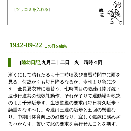
[
ツッコミを入れる
]
1942-09-22
この日を編集
[
陸幼日記
]九月二十二日 火 晴時々雨
漸くにして晴れたるも十二時頃及び自習時間中に雨を
見る。何故かくも毎日降るなるか。今朝より急に冷
え、全員夏衣袴に着替う。七時間目の教練は捧げ銃・
速歩行進其の他敬礼動作。それが了りて運動場を執銃
のまま千米駈歩す。生徒監殿の要求は毎日持久駈歩・
懸垂をなすべし。今週は三週の駈歩と五回の懸垂な
り。中期は体育向上の好機なり。宜しく鍛錬に務めざ
るべからず。誓いて此の要求を実行せんことを期す。