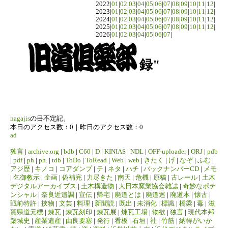
2022|
01
|
02
|
03
|
04
|
05
|
06
|
07
|
08
|
09
|
10
|
11
|
12
|
2023|
01
|
02
|
03
|
04
|
05
|
06
|
07
|
08
|
09
|
10
|
11
|
12
|
2024|
01
|
02
|
03
|
04
|
05
|
06
|
07
|
08
|
09
|
10
|
11
|
12
|
2025|
01
|
02
|
03
|
04
|
05
|
06
|
07
|
08
|
09
|
10
|
11
|
12
|
2026|
01
|
02
|
03
|
04
|
05
|
06
|
07
|
録"
nagajis
の
日
不定記。
本日のアクセス数：0｜昨日のアクセス数：0
ad
独言
|
archive.org
|
bdb
|
C60
|
D
|
KINIAS
|
NDL
|
OFF-uploader
|
ORJ
|
pdb
|
pdf
|
ph
|
ph.
|
tdb
|
ToDo
|
ToRead
|
Web
|
web
|
きたく
|
げ
|
なぞ
|
ふむ
|
アジ歴
|
キノコ
|
コアダンプ
|
テ
|
ネタ
|
ハチ
|
バックナンバーCD
|
メモ
|
乞御教示
|
企画
|
偽補完
|
力尽きた
|
南天
|
危機
|
原稿
|
古レール
|
土木
デジタルアーカイブス
|
土木構造物
|
大日本窯業協会雑誌
|
奇妙なポテ
ンシャル
|
奈良近遺調
|
宣伝
|
帰宅
|
廃道とは
|
廃道巡
|
廃道本
|
懐古
|
戦前特許
|
挾物
|
文芸
|
料理
|
新聞読
|
既出
|
未消化
|
標識
|
橋梁
|
毒
|
滋
賀県道元標
|
煉瓦
|
煉瓦刻印
|
煉瓦展
|
煉瓦工場
|
物欲
|
独言
|
現代本邦
築城史
|
産業遺産
|
由良要塞
|
発行
|
看板
|
石垣
|
社
|
竹筋
|
納得がいか