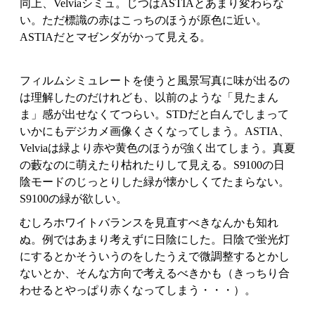
同上、Velviaシミュ。じつはASTIAとあまり変わらな
い。ただ標識の赤はこっちのほうが原色に近い。
ASTIAだとマゼンダがかって見える。
フィルムシミュレートを使うと風景写真に味が出るの
は理解したのだけれども、以前のような「見たまん
ま」感が出せなくてつらい。STDだと白んでしまって
いかにもデジカメ画像くさくなってしまう。ASTIA、
Velviaは緑より赤や黄色のほうが強く出てしまう。真夏
の藪なのに萌えたり枯れたりして見える。S9100の日
陰モードのじっとりした緑が懐かしくてたまらない。
S9100の緑が欲しい。
むしろホワイトバランスを見直すべきなんかも知れ
ぬ。例ではあまり考えずに日陰にした。日陰で蛍光灯
にするとかそういうのをしたうえで微調整するとかし
ないとか、そんな方向で考えるべきかも（きっちり合
わせるとやっぱり赤くなってしまう・・・）。