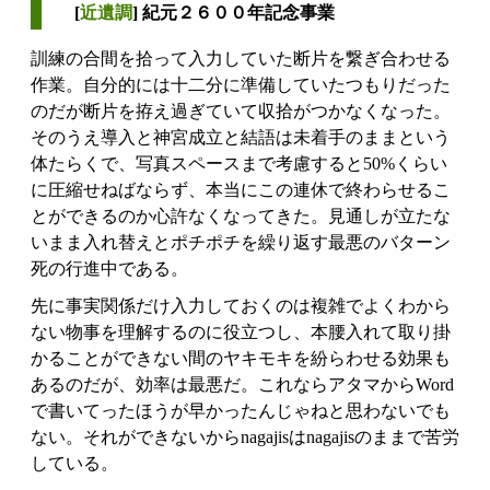
[
近遺調
] 紀元２６００年記念事業
訓練の合間を拾って入力していた断片を繋ぎ合わせる
作業。自分的には十二分に準備していたつもりだった
のだが断片を拵え過ぎていて収拾がつかなくなった。
そのうえ導入と神宮成立と結語は未着手のままという
体たらくで、写真スペースまで考慮すると50%くらい
に圧縮せねばならず、本当にこの連休で終わらせるこ
とができるのか心許なくなってきた。見通しが立たな
いまま入れ替えとポチポチを繰り返す最悪のバターン
死の行進中である。
先に事実関係だけ入力しておくのは複雑でよくわから
ない物事を理解するのに役立つし、本腰入れて取り掛
かることができない間のヤキモキを紛らわせる効果も
あるのだが、効率は最悪だ。これならアタマからWord
で書いてったほうが早かったんじゃねと思わないでも
ない。それができないからnagajisはnagajisのままで苦労
している。