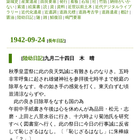
築城史
|
産業遺産
|
由良要塞
|
発行
|
看板
|
石垣
|
社
|
竹筋
|
納得がいか
ない
|
索道
|
絵葉書
|
読
|
資
|
資料
|
近世以前土木
|
近代デジタルライブ
ラリー
|
近代化遺産
|
近遺調
|
道路元標
|
道路考古学
|
道路遺産
|
都計
|
醤油
|
陸幼日記
|
隧
|
雑
|
鯖復旧
|
鳴門要塞
1942-09-24
[
長年日記
]
[
陸幼日記
]九月二十四日 木 晴
秋季皇霊祭に此の良天気誠に有難きものなりき。五時
非常呼集に起され雄健神社を参拝後七時半まで校庭の
除草をなす。冬の如き手の感覚を打く。東天白ずむ頃
豈清涼ならずや。
此の良き日除草をなすも国の為
午前中手紙書き午後は心を休めんが為品田・松元・志
磨・上田と八景水谷に行き、十六時より菊池氏を研究
すべく図書室へ行く。此の祭日に今日の行事誠に反省
して恥じざるはなし。〔「恥じざるはなし」に朱棒線
＋「？」〕