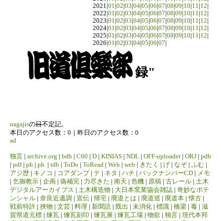
2021|
01
|
02
|
03
|
04
|
05
|
06
|
07
|
08
|
09
|
10
|
11
|
12
|
2022|
01
|
02
|
03
|
04
|
05
|
06
|
07
|
08
|
09
|
10
|
11
|
12
|
2023|
01
|
02
|
03
|
04
|
05
|
06
|
07
|
08
|
09
|
10
|
11
|
12
|
2024|
01
|
02
|
03
|
04
|
05
|
06
|
07
|
08
|
09
|
10
|
11
|
12
|
2025|
01
|
02
|
03
|
04
|
05
|
06
|
07
|
08
|
09
|
10
|
11
|
12
|
2026|
01
|
02
|
03
|
04
|
05
|
06
|
07
|
録"
nagajis
の
日
不定記。
本日のアクセス数：0｜昨日のアクセス数：0
ad
独言
|
archive.org
|
bdb
|
C60
|
D
|
KINIAS
|
NDL
|
OFF-uploader
|
ORJ
|
pdb
|
pdf
|
ph
|
ph.
|
tdb
|
ToDo
|
ToRead
|
Web
|
web
|
きたく
|
げ
|
なぞ
|
ふむ
|
アジ歴
|
キノコ
|
コアダンプ
|
テ
|
ネタ
|
ハチ
|
バックナンバーCD
|
メモ
|
乞御教示
|
企画
|
偽補完
|
力尽きた
|
南天
|
危機
|
原稿
|
古レール
|
土木
デジタルアーカイブス
|
土木構造物
|
大日本窯業協会雑誌
|
奇妙なポテ
ンシャル
|
奈良近遺調
|
宣伝
|
帰宅
|
廃道とは
|
廃道巡
|
廃道本
|
懐古
|
戦前特許
|
挾物
|
文芸
|
料理
|
新聞読
|
既出
|
未消化
|
標識
|
橋梁
|
毒
|
滋
賀県道元標
|
煉瓦
|
煉瓦刻印
|
煉瓦展
|
煉瓦工場
|
物欲
|
独言
|
現代本邦