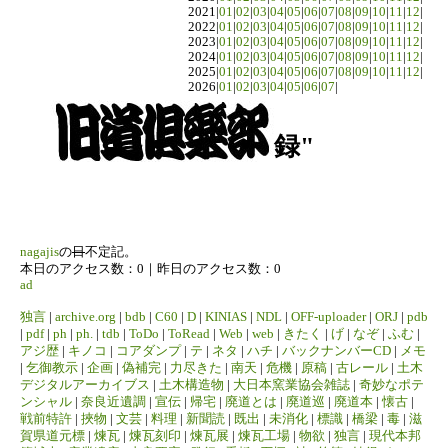
2021|
01
|
02
|
03
|
04
|
05
|
06
|
07
|
08
|
09
|
10
|
11
|
12
|
2022|
01
|
02
|
03
|
04
|
05
|
06
|
07
|
08
|
09
|
10
|
11
|
12
|
2023|
01
|
02
|
03
|
04
|
05
|
06
|
07
|
08
|
09
|
10
|
11
|
12
|
2024|
01
|
02
|
03
|
04
|
05
|
06
|
07
|
08
|
09
|
10
|
11
|
12
|
2025|
01
|
02
|
03
|
04
|
05
|
06
|
07
|
08
|
09
|
10
|
11
|
12
|
2026|
01
|
02
|
03
|
04
|
05
|
06
|
07
|
録"
nagajis
の
日
不定記。
本日のアクセス数：0｜昨日のアクセス数：0
ad
独言
|
archive.org
|
bdb
|
C60
|
D
|
KINIAS
|
NDL
|
OFF-uploader
|
ORJ
|
pdb
|
pdf
|
ph
|
ph.
|
tdb
|
ToDo
|
ToRead
|
Web
|
web
|
きたく
|
げ
|
なぞ
|
ふむ
|
アジ歴
|
キノコ
|
コアダンプ
|
テ
|
ネタ
|
ハチ
|
バックナンバーCD
|
メモ
|
乞御教示
|
企画
|
偽補完
|
力尽きた
|
南天
|
危機
|
原稿
|
古レール
|
土木
デジタルアーカイブス
|
土木構造物
|
大日本窯業協会雑誌
|
奇妙なポテ
ンシャル
|
奈良近遺調
|
宣伝
|
帰宅
|
廃道とは
|
廃道巡
|
廃道本
|
懐古
|
戦前特許
|
挾物
|
文芸
|
料理
|
新聞読
|
既出
|
未消化
|
標識
|
橋梁
|
毒
|
滋
賀県道元標
|
煉瓦
|
煉瓦刻印
|
煉瓦展
|
煉瓦工場
|
物欲
|
独言
|
現代本邦