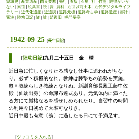
築城史
|
産業遺産
|
由良要塞
|
発行
|
看板
|
石垣
|
社
|
竹筋
|
納得がいか
ない
|
索道
|
絵葉書
|
読
|
資
|
資料
|
近世以前土木
|
近代デジタルライブ
ラリー
|
近代化遺産
|
近遺調
|
道路元標
|
道路考古学
|
道路遺産
|
都計
|
醤油
|
陸幼日記
|
隧
|
雑
|
鯖復旧
|
鳴門要塞
1942-09-25
[
長年日記
]
[
陸幼日記
]九月二十五日 金 晴
近日急に忙しくなりたる感なし仕事に追われがちな
り。必ずヽ積極的なれ。教練は膝撃ちの姿勢を実施。
愈〃教練らしき教練となりぬ。新訓育部長殿工藤中佐
殿（仙幼出身）の命課布達式あり。元気体内に満々た
る方にて厳格なるを感ぜしめられたり。自習中の時間
の利用今日初めて大率可なりき。
近日中最も有意〔義〕に過したる日にて予満足す。
[
ツッコミを入れる
]