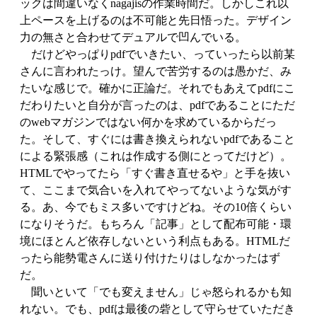
ックは間違いなくnagajisの作業時間だ。しかしこれ以
上ペースを上げるのは不可能と先日悟った。デザイン
力の無さと合わせてデュアルで凹んでいる。
だけどやっぱりpdfでいきたい、っていったら以前某
さんに言われたっけ。望んで苦労するのは愚かだ、み
たいな感じで。確かに正論だ。それでもあえてpdfにこ
だわりたいと自分が言ったのは、pdfであることにただ
のwebマガジンではない何かを求めているからだっ
た。そして、すぐには書き換えられないpdfであること
による緊張感（これは作成する側にとってだけど）。
HTMLでやってたら「すぐ書き直せるや」と手を抜い
て、ここまで気合いを入れてやってないような気がす
る。あ、今でもミス多いですけどね。その10倍くらい
になりそうだ。もちろん「記事」として配布可能・環
境にほとんど依存しないという利点もある。HTMLだ
ったら能勢電さんに送り付けたりはしなかったはず
だ。
聞いといて「でも変えません」じゃ怒られるかも知
れない。でも、pdfは最後の砦として守らせていただき