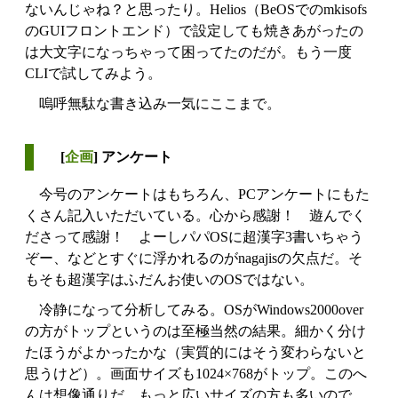
ないんじゃね？と思ったり。Helios（BeOSでのmkisofs
のGUIフロントエンド）で設定しても焼きあがったの
は大文字になっちゃって困ってたのだが。もう一度
CLIで試してみよう。
嗚呼無駄な書き込み一気にここまで。
[
企画
] アンケート
今号のアンケートはもちろん、PCアンケートにもた
くさん記入いただいている。心から感謝！ 遊んでく
ださって感謝！ よーしパパOSに超漢字3書いちゃう
ぞー、などとすぐに浮かれるのがnagajisの欠点だ。そ
もそも超漢字はふだんお使いのOSではない。
冷静になって分析してみる。OSがWindows2000over
の方がトップというのは至極当然の結果。細かく分け
たほうがよかったかな（実質的にはそう変わらないと
思うけど）。画面サイズも1024×768がトップ。このへ
んは想像通りだ。もっと広いサイズの方も多いので、