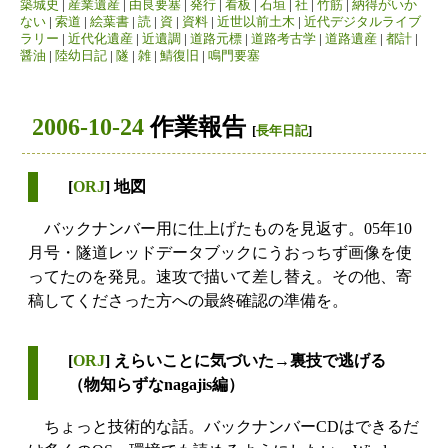
築城史
|
産業遺産
|
由良要塞
|
発行
|
看板
|
石垣
|
社
|
竹筋
|
納得がいか
ない
|
索道
|
絵葉書
|
読
|
資
|
資料
|
近世以前土木
|
近代デジタルライブ
ラリー
|
近代化遺産
|
近遺調
|
道路元標
|
道路考古学
|
道路遺産
|
都計
|
醤油
|
陸幼日記
|
隧
|
雑
|
鯖復旧
|
鳴門要塞
2006-10-24
作業報告
[
長年日記
]
[
ORJ
] 地図
バックナンバー用に仕上げたものを見返す。05年10
月号・隧道レッドデータブックにうおっちず画像を使
ってたのを発見。速攻で描いて差し替え。その他、寄
稿してくださった方への最終確認の準備を。
[
ORJ
] えらいことに気づいた→裏技で逃げる
（物知らずなnagajis編）
ちょっと技術的な話。バックナンバーCDはできるだ