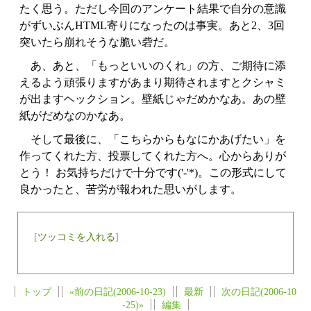
たく思う。ただし今回のアンケート結果で自分の意識
がずいぶんHTML寄りになったのは事実。あと2、3回
突いたら崩れそうな脆い砦だ。
あ、あと、「もっといいのくれ」の方、ご期待に添
えるよう頑張りますがあまり期待されますとクシャミ
が出ますヘックション。壁紙じゃだめかなあ。あの壁
紙がだめなのかなあ。
そして最後に、「こちらからもなにかあげたい」を
作ってくれた方、投票してくれた方へ。心からありが
とう！ お気持ちだけで十分です('-'*)。この形式にして
良かったと、苦労が報われた思いがします。
[
ツッコミを入れる
]
トップ
«前の日記(2006-10-23)
最新
次の日記(2006-10
-25)»
編集