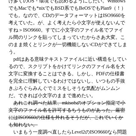
け多くのOS・環境でも読めるようにしたい。Windows
でもMacでも*nixでもBSD系でもBeOSでもPlan9（！）
でも。なので、CDのデータフォーマットはISO9660を
考えていた。が、よく考えたら小文字が使えないんで
すね＞ISO9660。すでに小文字のファイル名でファイ
ル間のリンクを貼ってしまっていたからさあ大変。こ
のまま焼くとリンクが一切機能しないCDができてしま
う。
pdfはある意味テキストファイルに近い構造をしてい
るので、スクリプトをかけてリンクのファイル名を大
文字に変換することはできる。しかし、PDFの仕様書
を完全に理解しているわけではないし、いつもの手抜
きぷろぐらみんぐでミスをしそうな気配がムンムン
だ。できれば小文字のままで進めたい。
あれこれ調べた結果、mkisofsのオプション指定で小
文字のファイル名を許可するちうものがあった。厳密
にはISO9660の仕様を外れるそうだが、これでいくか
も知れない。
いまもう一度調べ直したらLevel2のISO9660なら問題