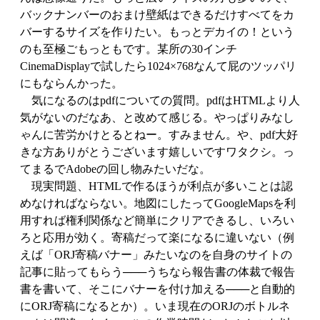
バックナンバーのおまけ壁紙はできるだけすべてをカ
バーするサイズを作りたい。もっとデカイの！という
のも至極ごもっともです。某所の30インチ
CinemaDisplayで試したら1024×768なんて屁のツッパリ
にもならんかった。
気になるのはpdfについての質問。pdfはHTMLより人
気がないのだなあ、と改めて感じる。やっぱりみなし
ゃんに苦労かけとるとねー。すみません。や、pdf大好
きな方ありがとうございます嬉しいですワタクシ。っ
てまるでAdobeの回し物みたいだな。
現実問題、HTMLで作るほうが利点が多いことは認
めなければならない。地図にしたってGoogleMapsを利
用すれば権利関係など簡単にクリアできるし、いろい
ろと応用が効く。寄稿だって楽になるに違いない（例
えば「ORJ寄稿バナー」みたいなのを自身のサイトの
記事に貼ってもらう───うちなら報告書の体裁で報告
書を書いて、そこにバナーを付け加える───と自動的
にORJ寄稿になるとか）。いま現在のORJのボトルネ