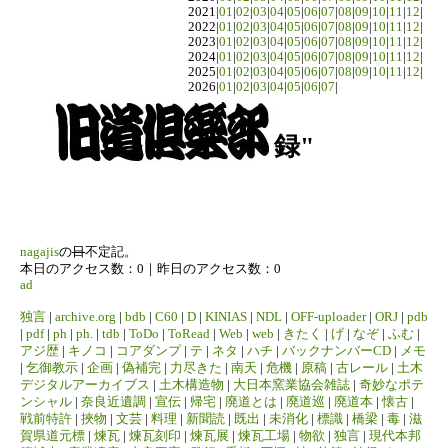
2021|
01
|
02
|
03
|
04
|
05
|
06
|
07
|
08
|
09
|
10
|
11
|
12
|
2022|
01
|
02
|
03
|
04
|
05
|
06
|
07
|
08
|
09
|
10
|
11
|
12
|
2023|
01
|
02
|
03
|
04
|
05
|
06
|
07
|
08
|
09
|
10
|
11
|
12
|
2024|
01
|
02
|
03
|
04
|
05
|
06
|
07
|
08
|
09
|
10
|
11
|
12
|
2025|
01
|
02
|
03
|
04
|
05
|
06
|
07
|
08
|
09
|
10
|
11
|
12
|
2026|
01
|
02
|
03
|
04
|
05
|
06
|
07
|
録"
nagajis
の
日
不定記。
本日のアクセス数：0｜昨日のアクセス数：0
ad
独言
|
archive.org
|
bdb
|
C60
|
D
|
KINIAS
|
NDL
|
OFF-uploader
|
ORJ
|
pdb
|
pdf
|
ph
|
ph.
|
tdb
|
ToDo
|
ToRead
|
Web
|
web
|
きたく
|
げ
|
なぞ
|
ふむ
|
アジ歴
|
キノコ
|
コアダンプ
|
テ
|
ネタ
|
ハチ
|
バックナンバーCD
|
メモ
|
乞御教示
|
企画
|
偽補完
|
力尽きた
|
南天
|
危機
|
原稿
|
古レール
|
土木
デジタルアーカイブス
|
土木構造物
|
大日本窯業協会雑誌
|
奇妙なポテ
ンシャル
|
奈良近遺調
|
宣伝
|
帰宅
|
廃道とは
|
廃道巡
|
廃道本
|
懐古
|
戦前特許
|
挾物
|
文芸
|
料理
|
新聞読
|
既出
|
未消化
|
標識
|
橋梁
|
毒
|
滋
賀県道元標
|
煉瓦
|
煉瓦刻印
|
煉瓦展
|
煉瓦工場
|
物欲
|
独言
|
現代本邦