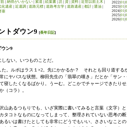
竹筋
|
納得がいかない
|
索道
|
絵葉書
|
読
|
資
|
資料
|
近世以前土木
|
2022|
01
|
代化遺産
|
近遺調
|
道路元標
|
道路考古学
|
道路遺産
|
都計
|
醤油
|
2023|
01
|
2024|
01
|
要塞
2025|
01
|
2026|
01
|
ントダウン9
[
長年日記
]
ダウン9
にしない。いつものことだ。
した。ルポはラス１×2。先にかかるか？ それとも回り道する
常にヤバスな状態。柳田先生の「翡翠の嘆き」だとか「サン・
て寝したくなるばかり。うーむ。どこかでチャージできたりせ
か（コラ）。
沢山あるつもりでも、いざ実際に書いてみると言葉（文字）と
カタコトなものになってしまって、整理されていない思考の断
あるいは書けたとしても非常にどうでもいい、ささいなことの