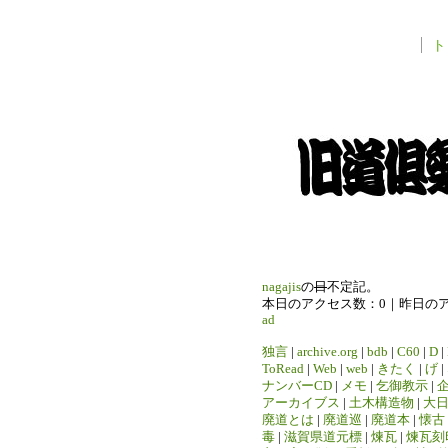
ト
nagajis
の
日
不定記。
本日のアクセス数：0｜昨日の
ad
独言
|
archive.org
|
bdb
|
C60
|
D
|
ToRead
|
Web
|
web
|
きたく
|
げ
|
ナンバーCD
|
メモ
|
乞御教示
|
アーカイブス
|
土木構造物
|
大
廃道とは
|
廃道巡
|
廃道本
|
懐古
毒
|
滋賀県道元標
|
煉瓦
|
煉瓦刻