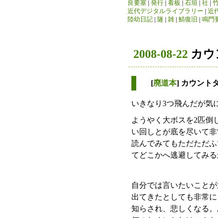
良要塞
|
発行
|
看板
|
石垣
|
社
|
近代デジタルライブラリー
|
近
陸幼日記
|
隧
|
雑
|
鯖復旧
|
鳴門
2008-08-22
カウ
[
廃道本
] カウント
いきなり3つ飛んだが気
ようやく大ボスを2匹倒
い回しとが底を尽いて非
読んでみてもただただふ
てどこかへ逃避してみる
自分では言いたいことが
出てきたとしても非常に
知らされ、悲しくなる。