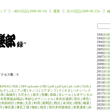
ップ
«前の日記(2008-08-19)
最新
次の日記(2008-08-23)»
1941|
04
|
1942|
01
|
1943|
01
|
録"
1944|
01
|
2005|
09
|
2006|
01
|
2007|
01
|
2008|
01
|
2009|
01
|
2010|
01
|
2011|
01
|
アクセス数：0
2012|
01
|
2013|
01
|
2014|
01
|
2015|
01
|
KINIAS
|
NDL
|
OFF-uploader
|
ORJ
|
pdb
|
pdf
|
ph
|
ph.
|
tdb
|
ToDo
|
2016|
01
|
なぞ
|
ふむ
|
アジ歴
|
キノコ
|
コアダンプ
|
テ
|
ネタ
|
ハチ
|
バック
2017|
01
|
企画
|
偽補完
|
力尽きた
|
南天
|
危機
|
原稿
|
古レール
|
土木デジタル
2018|
01
|
日本窯業協会雑誌
|
奇妙なポテンシャル
|
奈良近遺調
|
宣伝
|
帰宅
|
2019|
01
|
|
戦前特許
|
挾物
|
文芸
|
料理
|
新聞読
|
既出
|
未消化
|
標識
|
橋梁
|
2020|
01
|
印
|
煉瓦展
|
煉瓦工場
|
物欲
|
独言
|
現代本邦築城史
|
産業遺産
|
由
2021|
01
|