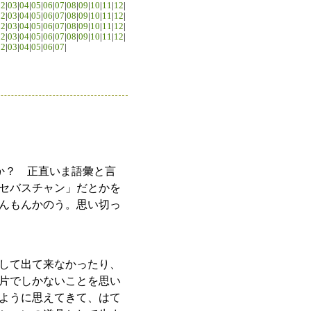
02
|
03
|
04
|
05
|
06
|
07
|
08
|
09
|
10
|
11
|
12
|
02
|
03
|
04
|
05
|
06
|
07
|
08
|
09
|
10
|
11
|
12
|
02
|
03
|
04
|
05
|
06
|
07
|
08
|
09
|
10
|
11
|
12
|
02
|
03
|
04
|
05
|
06
|
07
|
08
|
09
|
10
|
11
|
12
|
02
|
03
|
04
|
05
|
06
|
07
|
か？ 正直いま語彙と言
セバスチャン」だとかを
んもんかのう。思い切っ
して出て来なかったり、
片でしかないことを思い
ように思えてきて、はて