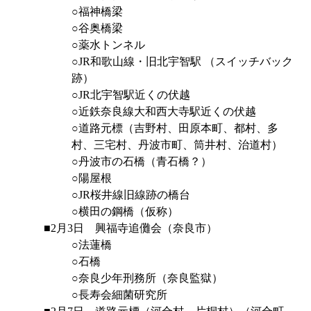
○福神橋梁
○谷奥橋梁
○薬水トンネル
○JR和歌山線・旧北宇智駅 （スイッチバック
跡）
○JR北宇智駅近くの伏越
○近鉄奈良線大和西大寺駅近くの伏越
○道路元標（吉野村、田原本町、都村、多
村、三宅村、丹波市町、筒井村、治道村）
○丹波市の石橋（青石橋？）
○陽屋根
○JR桜井線旧線跡の橋台
○横田の鋼橋（仮称）
■2月3日 興福寺追儺会（奈良市）
○法蓮橋
○石橋
○奈良少年刑務所（奈良監獄）
○長寿会細菌研究所