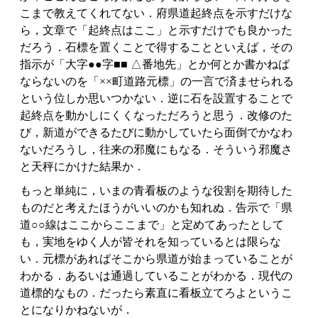
こまで教えてくれてない．府県道起終点を示すだけな
ら，文章で「起終点はここ」と示すだけでも良かった
だろう．石標を置くことで得することといえば，その
指示が「大字●●字■■ △番地先」とか何とか書かねば
ならないのを「××町道路元標」の一言で済ませられる
という位しか思いつかない．逆に石を設置することで
起終点を動かしにくくなっただろうと思う．改修のた
び，新道ができるたびに動かしていたら面倒でかなわ
ないだろうし，往来の邪魔にもなる．そういう邪魔さ
と天秤にかけた結果か．
もっと単純に，いまの青看板のような役割を期待した
ものだと考えたほうがいいのかも知れぬ．告示で「県
道○○線はここからここまで」と定めてあったとして
も，実地をゆく人が皆それを知っているとは限らな
い．元標があればそこから県道が始まっていることが
わかる．あるいは通過していることがわかる．現代の
道標的なもの．だったら素直に看板立てろよというこ
とになりかねないが．