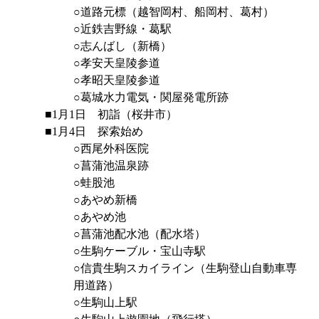
○道路元標（越智岡村、船岡村、葛村）
○近鉄吉野線・葛駅
○志んばし（新橋）
○孝安天皇陵参道
○孝昭天皇陵参道
○葛城水力電気・関屋発電所跡
■1月1日 初詣（桜井市）
■1月4日 探索始め
○西尾外科医院
○菖蒲池温泉跡
○蛙股池
○あやめ新橋
○あやめ池
○菖蒲池配水池（配水塔）
○生駒ケーブル・宝山寺駅
○信貴生駒スカイライン（生駒登山自動車専
用道路）
○生駒山上駅