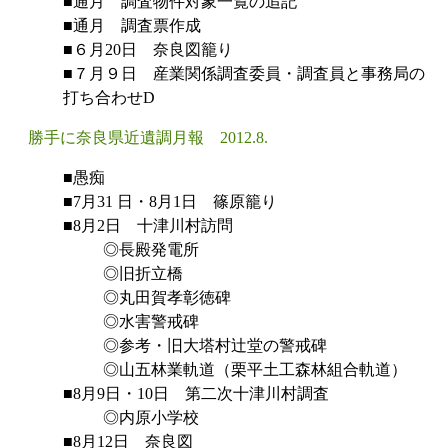
■通月 調査物件対象一覧の追記
■通月 調査票作成
■６月20日 奈良図籠り
■７月９日 産業関係調査委員・調査員と事務局の
打ち合わせD
勝手に奈良県近遺調月報 2012.8.
■愚痴
■7月31 日・8月1日 篠原籠り
■8月2日 十津川村訪問
◎長殿発電所
◎旧折立橋
◎丸田賀孝彰徳碑
◎水害警戒碑
◎参考・旧大塔村辻堂の警戒碑
◎山五林業軌道（栗平土工森林組合軌道）
■8月9日・10日 第二次十津川村調査
◎内原小学校
■8月12日 奈良図