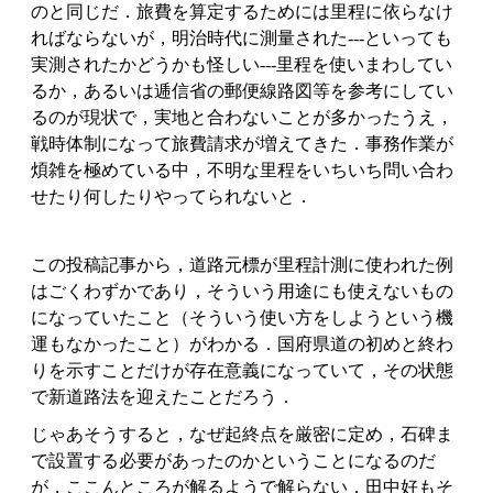
のと同じだ．旅費を算定するためには里程に依らなけ
ればならないが，明治時代に測量された---といっても
実測されたかどうかも怪しい---里程を使いまわしてい
るか，あるいは逓信省の郵便線路図等を参考にしてい
るのが現状で，実地と合わないことが多かったうえ，
戦時体制になって旅費請求が増えてきた．事務作業が
煩雑を極めている中，不明な里程をいちいち問い合わ
せたり何したりやってられないと．
この投稿記事から，道路元標が里程計測に使われた例
はごくわずかであり，そういう用途にも使えないもの
になっていたこと（そういう使い方をしようという機
運もなかったこと）がわかる．国府県道の初めと終わ
りを示すことだけが存在意義になっていて，その状態
で新道路法を迎えたことだろう．
じゃあそうすると，なぜ起終点を厳密に定め，石碑ま
で設置する必要があったのかということになるのだ
が，ここんところが解るようで解らない．田中好もそ