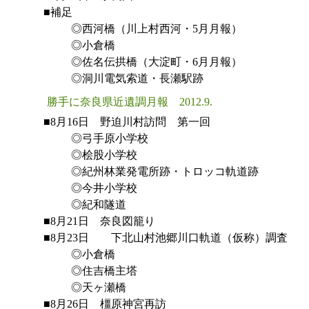
■補足
◎西河橋（川上村西河・5月月報）
◎小倉橋
◎佐名伝拱橋（大淀町・6月月報）
◎洞川電気索道・長瀬駅跡
勝手に奈良県近遺調月報 2012.9.
■8月16日 野迫川村訪問 第一回
◎弓手原小学校
◎桧股小学校
◎紀州林業発電所跡・トロッコ軌道跡
◎今井小学校
◎紀和隧道
■8月21日 奈良図籠り
■8月23日 下北山村池郷川口軌道（仮称）調査
◎小倉橋
◎住吉橋主塔
◎天ヶ瀬橋
■8月26日 橿原神宮再訪