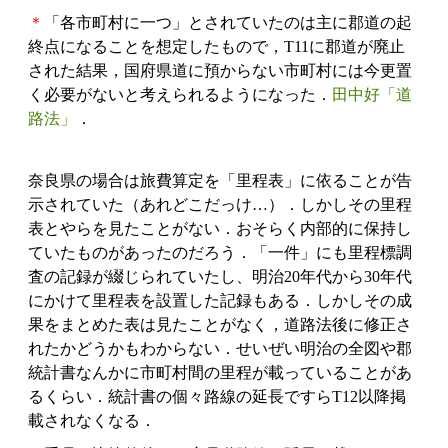
＊
「各市町村に一つ」とされていたのは主に郡道の起
終点になることを想定したもので，T11に郡道が廃止
された結果，国府県道に預からない市町村には今更置
く必要がないと考えられるようになった．
田中好「道
路法」
．
奈良県の場合は旅費算定を「里程表」に依ることが告
示されていた（あれどこだっけ…）．しかしその里程
表とやらを見たことがない．おそらく内部的に保持し
ていたものがあったのだろう．「一件」にも里程標調
査の記録が綴じられていたし、明治20年代から30年代
にかけて里程表を設置した記録もある．しかしその成
果をまとめた表は見たことがなく，道路法後に修正さ
れたかどうかもわからない．せいぜい明治の全図や郡
統計書なんかに市町村間の里程が載っていることがあ
るくらい．統計書の個々路線の延長ですらT12以降掲
載されなくなる．