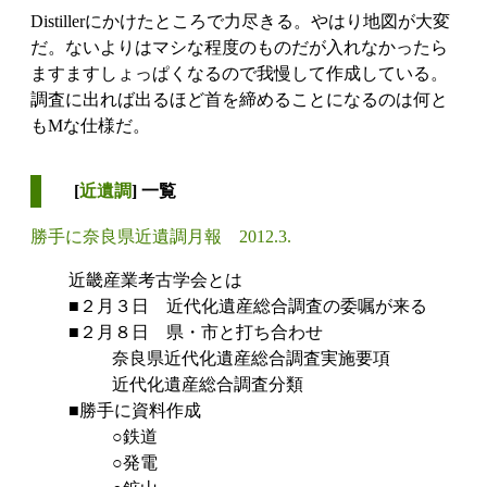
Distillerにかけたところで力尽きる。やはり地図が大変
だ。ないよりはマシな程度のものだが入れなかったら
ますますしょっぱくなるので我慢して作成している。
調査に出れば出るほど首を締めることになるのは何と
もMな仕様だ。
[
近遺調
] 一覧
勝手に奈良県近遺調月報 2012.3.
近畿産業考古学会とは
■２月３日 近代化遺産総合調査の委嘱が来る
■２月８日 県・市と打ち合わせ
奈良県近代化遺産総合調査実施要項
近代化遺産総合調査分類
■勝手に資料作成
○鉄道
○発電