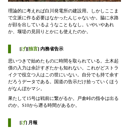
理論的に考えれば白川発電所の建設用。しかしここま
で立派に作る必要はなかったんじゃないか。脇に水路
が顔を出しているようなこともなし。いやいやあれ
か、堰堤の見回りとかにも使えたのか。
[
げ
][
独言
] 内務省告示
思いつきで始めたものに時間を取られている。土木起
債の入力は余計すぎたかも知れない。これがどストラ
イクで役立つ人はこの世にいない。自分でも持て余す
だろうデータである。国道の告示だけ拾っていくほう
がなんぼかマシ。
果たして15号は戦前に繋がるか。戸倉峠の指令は出る
のか。S10から遡る時間があるか。
[
げ
] 月報