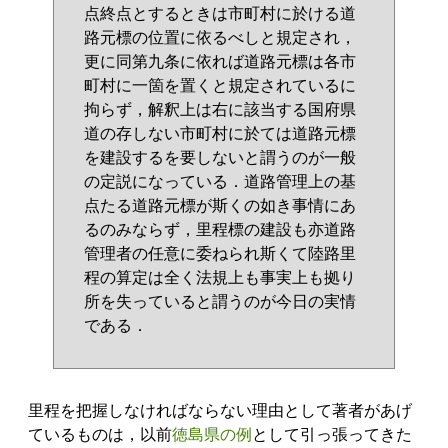
点終点とするときは市町村に於ける道
路元標の位置に依るべしと規定され，
更に同第九条に依れば道路元標は各市
町村に一箇を置くと規定されているに
拘らず，解釈上は右に該当する国府県
道の存しない市町村に於ては道路元標
を建設するを要しないと謂うのが一般
の定説になっている．道路管理上の基
点たる道路元標が斯くの如き事情にあ
るのみならず，里程標の建設も亦道路
管理者の任意に委ねられ斯くて陸路里
程の算定は全く法規上も事実上も拠り
所を失っていると謂うのが今日の実情
である．
里程を把握しなければならない理由として著者があげ
ているものは，以前
徳島県の例
として引っ張ってきた