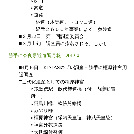
○鉱山
○索道
○道路
・林道（木馬道、トロッコ道）
・紀元２６００年事業による「参陵道」
■２月22日 第一回調査委員会
■３月上旬 調査員に指名される。しかし……
勝手に奈良県近遺調月報 2012.4.
■3月16日 KINIASのプレ調査＋勝手に橿原神宮周
辺調査
□近代化遺産としての橿原神宮
○JR畝傍駅、畝傍架道橋（付・内膳変電
所？）
○飛鳥川橋、畝傍跨線橋
○みのり橋
○橿原神宮（綏靖天皇陵、神武天皇陵）
○神宮外苑道路
○大軌線付替跡