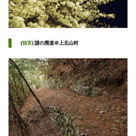
[
独言
] 謎の廃道＠上北山村