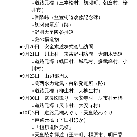
○道路元標（三本松村、初瀬町、朝倉村、桜
井市）
○香酔峠（笠置街道改修記念碑）
○初瀬発電所（跡）
○舒明天皇陵参拝道
○謎の構造物
■9月20日 安全索道株式会社訪問
■9月21日 川上村・東吉野村訪問、大鯛木馬道
○道路元標（織田村、城島村、多武峰村、小
川村）
■9月23日 山辺郡周辺
○関西水力電気・白砂発電所（跡）
○道路元標（柳生村、大柳生村）
■9月30日 奈良図籠り・大安寺村・辰市村元標
○道路元標（辰市村、大安寺村）
■10月3日 道路元標めぐり・天皇陵めぐり
○道路元標（下田村ほか）
○「橿原道路元標」
○天皇陵参拝道（王寺町、橿原市、明日香