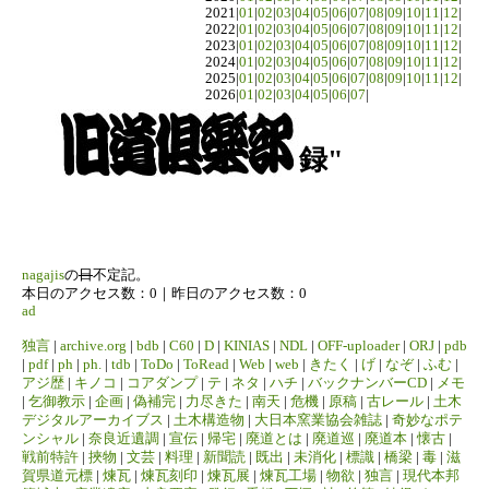
2021|
01
|
02
|
03
|
04
|
05
|
06
|
07
|
08
|
09
|
10
|
11
|
12
|
2022|
01
|
02
|
03
|
04
|
05
|
06
|
07
|
08
|
09
|
10
|
11
|
12
|
2023|
01
|
02
|
03
|
04
|
05
|
06
|
07
|
08
|
09
|
10
|
11
|
12
|
2024|
01
|
02
|
03
|
04
|
05
|
06
|
07
|
08
|
09
|
10
|
11
|
12
|
2025|
01
|
02
|
03
|
04
|
05
|
06
|
07
|
08
|
09
|
10
|
11
|
12
|
2026|
01
|
02
|
03
|
04
|
05
|
06
|
07
|
録"
nagajis
の
日
不定記。
本日のアクセス数：0｜昨日のアクセス数：0
ad
独言
|
archive.org
|
bdb
|
C60
|
D
|
KINIAS
|
NDL
|
OFF-uploader
|
ORJ
|
pdb
|
pdf
|
ph
|
ph.
|
tdb
|
ToDo
|
ToRead
|
Web
|
web
|
きたく
|
げ
|
なぞ
|
ふむ
|
アジ歴
|
キノコ
|
コアダンプ
|
テ
|
ネタ
|
ハチ
|
バックナンバーCD
|
メモ
|
乞御教示
|
企画
|
偽補完
|
力尽きた
|
南天
|
危機
|
原稿
|
古レール
|
土木
デジタルアーカイブス
|
土木構造物
|
大日本窯業協会雑誌
|
奇妙なポテ
ンシャル
|
奈良近遺調
|
宣伝
|
帰宅
|
廃道とは
|
廃道巡
|
廃道本
|
懐古
|
戦前特許
|
挾物
|
文芸
|
料理
|
新聞読
|
既出
|
未消化
|
標識
|
橋梁
|
毒
|
滋
賀県道元標
|
煉瓦
|
煉瓦刻印
|
煉瓦展
|
煉瓦工場
|
物欲
|
独言
|
現代本邦