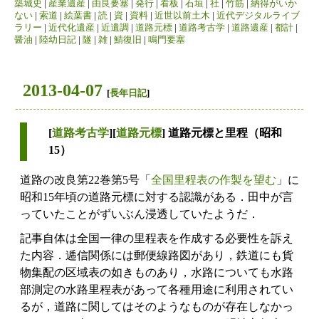
築城史
|
産業遺産
|
由良要塞
|
発行
|
看板
|
石垣
|
社
|
竹筋
|
納得がいか
ない
|
索道
|
絵葉書
|
読
|
資
|
資料
|
近世以前土木
|
近代デジタルライブ
ラリー
|
近代化遺産
|
近遺調
|
道路元標
|
道路考古学
|
道路遺産
|
都計
|
醤油
|
陸幼日記
|
隧
|
雑
|
鯖復旧
|
鳴門要塞
2013-04-07
[
長年日記
]
[
道路考古学
][
道路元標
] 道路元標と里程（昭和
15）
道路の改良第22巻第5号「
全国里程表の作製を望む
」に
昭和15年頃の道路元標に対する認識がある．田中が言
っていたことがずいぶん浸透していたようだ．
記事自体は全国一律の里程表を作成する必要性を訴え
た内容．逓信関係には郵便線路図があり，鉄道にも貨
物集配の区域表の如きものあり，水路についても水路
部測定の水路里程表があって各種用途に利用されてい
るが，道路に関してはそのようなものが存在しなかっ