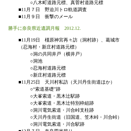
○八木町道路元標、真菅村道路元標
■11月７日 野迫川トロ軌道調査
■11月９日 衝撃のメール
勝手に奈良県近遺調月報 2012.12.
■11月19日 橿原神宮再々訪（洞村跡）、葛城市
（忍海村・新庄村道路元標）
○洞の共同井戸（横井戸）
○洞池
○忍海村道路元標
○新庄村道路元標
■11月25日 天川村私訪（天川丹生街道ほか）
○“索道基礎”跡
○大峯索道・黒木辻駅跡
○大峯索道・黒木辻特別枠組跡
○洞川電気索道・川合峠支柱跡
○天川丹生街道（旧国道、笠木峠・川合峠）
○洞川電気索道・川合駅跡