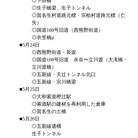
◎下田橋
◎生子橋梁、生子トンネル
◎賀名生村道路元標・宗桧村道路元標（亡
失）
◎国道168号旧道（西熊野街道）
◎衣笠橋p
■5月24日
◎西熊野街道・長坂
◎国道168号旧道 永谷〜立川渡（大滝橋・
立川渡橋）
◎五新線・天辻トンネル北口
◎五新線・宗川橋梁
■5月25日
◎大和索道樫辻駅
◎索道駅の建材を再利用した倉庫
◎賀名生の土橋
■5月26日
◎五新線遺構
生子トンネル