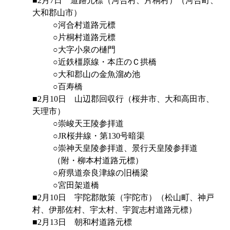
■2月7日 道路元標（河合村、片桐村）（河合町、
大和郡山市）
○河合村道路元標
○片桐村道路元標
○大字小泉の樋門
○近鉄橿原線・本庄のＣ拱橋
○大和郡山の金魚溜め池
○百寿橋
■2月10日 山辺郡回収行（桜井市、大和高田市、
天理市）
○崇峻天王陵参拝道
○JR桜井線・第130号暗渠
○崇神天皇陵参拝道、景行天皇陵参拝道
（附・柳本村道路元標）
○府県道奈良津線の旧橋梁
○宮田架道橋
■2月10日 宇陀郡散策（宇陀市）（松山町、神戸
村、伊那佐村、宇太村、宇賀志村道路元標）
■2月13日 朝和村道路元標