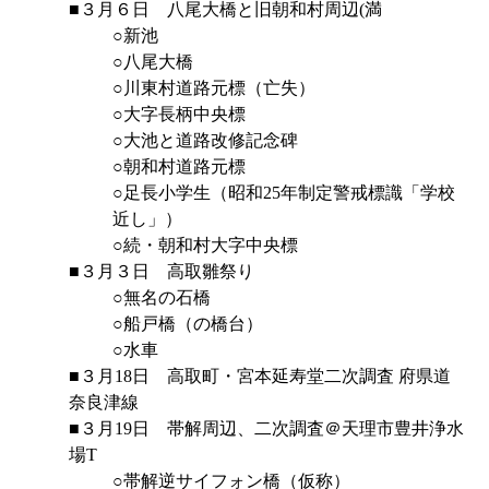
■３月６日 八尾大橋と旧朝和村周辺(満
○新池
○八尾大橋
○川東村道路元標（亡失）
○大字長柄中央標
○大池と道路改修記念碑
○朝和村道路元標
○足長小学生（昭和25年制定警戒標識「学校
近し」）
○続・朝和村大字中央標
■３月３日 高取雛祭り
○無名の石橋
○船戸橋（の橋台）
○水車
■３月18日 高取町・宮本延寿堂二次調査 府県道
奈良津線
■３月19日 帯解周辺、二次調査＠天理市豊井浄水
場T
○帯解逆サイフォン橋（仮称）