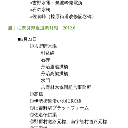
○吉野水電・筑波峰発電所
○石の水橋
○佐倉峠（榛原街道改修記念碑）
勝手に奈良県近遺調月報 2012.6.
■5月23日
◎吉野貯木場
引込線
石碑
丹治避溢拱橋
丹治高架拱橋
水門
吉野材木協同組合事務所
◎高橋
◎伊勢街道沿いの旧RC橋
◎旧吉野駅プラットフォーム
◎佐名伝拱渠
◎野原村道路元標、南宇智村道路元標