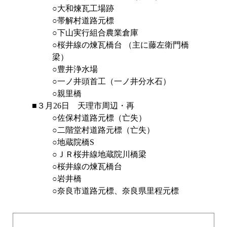
○大和煉瓦工場跡
○帯解村道路元標
○下山実行組合農業倉庫
○桜井線の煉瓦橋台 （主に藤左衛門橋
梁）
○豊井浄水場
○一ノ井頭首工（一ノ井分水石）
○親里橋
■３月26日 天理市周辺・再
○佐保村道路元標（亡失）
○二階堂村道路元標（亡失）
○地蔵院橋S
○ＪＲ桜井線地蔵院川橋梁
○桜井線の煉瓦橋台
○岩井橋
○奈良市道路元標、奈良県里程元標