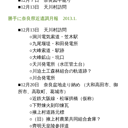
■12月７日 奈良図半籠り
■12月13日 天川村訪問
勝手に奈良県近遺調月報 2013.1.
■12月13日 天川村訪問
○洞川電気索道・笠木駅
○九尾堰堤・和田発電所
○大峰索道・駅跡
○大峰鉱山・坑口
○天川発電所（水圧管土台）
○川迫土工森林組合の軌道跡？
○川合発電所
■12月20日 奈良盆地走り納め （大和高田市、御
所市、高取町、葛城市）
○近鉄大阪線・松塚拱橋（仮称）
○下野煉火刻印煉瓦
○掖上村道路元標
○（旧）掖上村農業共同組合倉庫？
○齊明天皇陵参拝道