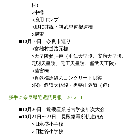
村）
○中橋
○腕用ポンプ
○JR桜井線・神武里道架道橋
○機雷
■10月10日 奈良市巡り
○富雄村道路元標
○天皇陵参拝道（垂仁天皇陵、安康天皇陵、
元明天皇陵、元正天皇陵、聖武天王陵）
○藤宮橋
○近鉄橿原線のコンクリート拱渠
○関西鉄道大仏線・黒髪山隧道（跡）
勝手に奈良県近遺調月報 2012.11.
■10月20日 近畿産業考古学会年次大会
■10月21日〜23日 長殿発電所軌道ほか
○旧永盛小学校
○旧惣谷小学校