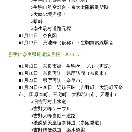
○生駒山上遊園地（飛行塔）
○生駒山航空灯台・京大太陽観測所跡
○大軌の境界標？
○暗峠
○南生駒村道路元標
■1月11日 奈良図
■1月13日 荒池橋（仮称）・生駒鋼索線駅舎
勝手に奈良県近遺調月報 2013.2.
■1月13日 奈良市街・生駒ケーブル（再記）
■1月16日 奈良再訪・県庁訪問（奈良市）
■1月23日 県庁再訪（奈良市）
■1月24日〜26日 近鉄三昧（吉野町、大淀町五條
市、 田原本町、三宅町、大和郡山市、天理市）
○旧吉野村上水道
○吉野大峰ケーブル
○吉野大峰自動車道路
○後醍醐天皇陵参拝道（参陵隧道）
○吉野軽便鉄道・薬水橋梁