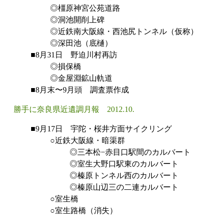
◎橿原神宮公苑道路
◎洞池開削上碑
◎近鉄南大阪線・西池尻トンネル（仮称）
◎深田池（底樋）
■8月31日 野迫川村再訪
◎損保橋
◎金屋淵鉱山軌道
■8月末〜9月頭 調査票作成
勝手に奈良県近遺調月報 2012.10.
■9月17日 宇陀・桜井方面サイクリング
○近鉄大阪線・暗渠群
◎三本松−赤目口駅間のカルバート
◎室生大野口駅東のカルバート
◎榛原トンネル西のカルバート
◎榛原山辺三の二連カルバート
○室生橋
○室生路橋（消失）