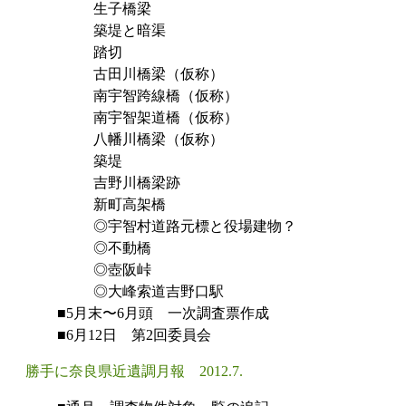
生子橋梁
築堤と暗渠
踏切
古田川橋梁（仮称）
南宇智跨線橋（仮称）
南宇智架道橋（仮称）
八幡川橋梁（仮称）
築堤
吉野川橋梁跡
新町高架橋
◎宇智村道路元標と役場建物？
◎不動橋
◎壺阪峠
◎大峰索道吉野口駅
■5月末〜6月頭 一次調査票作成
■6月12日 第2回委員会
勝手に奈良県近遺調月報 2012.7.