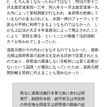
た．むろん全くなかったわけではなく，明治六年十二
月太政官達第四一三号，同八年十一月太政官達第一九
九号によって里程調査が行なわれ，各府県が把握して
いるものがあるけれども，全国一律のフォーマットで
誰もが手軽に利用できるようなものではなかった．し
かも上記法が大正８年道路法によって廃止されたこと
により「里程を測る」ということの根拠？法的強制
力？が失われてしまっていた．
道路元標がその代わりをなすものでもなかった．道路
元標は国府県道の起終点を定める目的で設置されたも
のであり，府県道の通過しない市町村には置く必要が
ないという認識
＊
が通説になっていたため，道路元標
間距離を里程に代えることも望めなかった．
然るに道路法施行令第七条に依れば府
県庁，師団司令部，鎮守府又は市役所
の所在地を国道又は府県道の路線の起