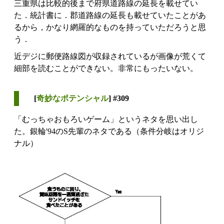
三重県は比較的後まで府県道路線の延長を載せてい
た．統計書に．郡道路線の延長も載せていたことがあ
るから，かなり網羅的なものを持っていただろうと思
う．
近デジに郵便路線図が収録されているが画像が荒くて
細部を読むことができない。非常にもったいない。
[
奇妙なポテンシャル
] #309
「むっちゃおもろいゲーム」というネタを思い出し
た。銀輪'94のS先輩のネタである（条件分岐はオリジ
ナル）