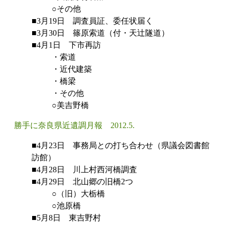
○その他
■3月19日 調査員証、委任状届く
■3月30日 篠原索道（付・天辻隧道）
■4月1日 下市再訪
・索道
・近代建築
・橋梁
・その他
○美吉野橋
勝手に奈良県近遺調月報 2012.5.
■4月23日 事務局との打ち合わせ（県議会図書館
訪館）
■4月28日 川上村西河橋調査
■4月29日 北山郷の旧橋2つ
○（旧）大栃橋
○池原橋
■5月8日 東吉野村