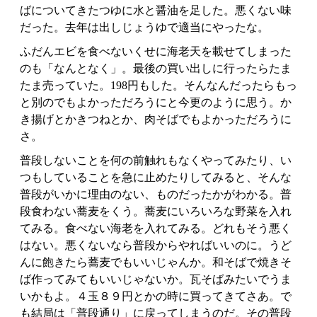
ばについてきたつゆに水と醤油を足した。悪くない味
だった。去年は出しじょうゆで適当にやったな。
ふだんエビを食べないくせに海老天を載せてしまった
のも「なんとなく」。最後の買い出しに行ったらたま
たま売っていた。198円もした。そんなんだったらもっ
と別のでもよかっただろうにと今更のように思う。か
き揚げとかきつねとか、肉そばでもよかっただろうに
さ。
普段しないことを何の前触れもなくやってみたり、い
つもしていることを急に止めたりしてみると、そんな
普段がいかに理由のない、ものだったかがわかる。普
段食わない蕎麦をくう。蕎麦にいろいろな野菜を入れ
てみる。食べない海老を入れてみる。どれもそう悪く
はない。悪くないなら普段からやればいいのに。うど
んに飽きたら蕎麦でもいいじゃんか。和そばで焼きそ
ば作ってみてもいいじゃないか。瓦そばみたいでうま
いかもよ。４玉８９円とかの時に買ってきてさあ。で
も結局は「普段通り」に戻ってしまうのだ。その普段