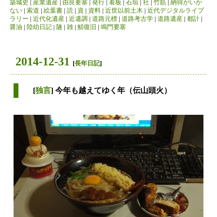
築城史
|
産業遺産
|
由良要塞
|
発行
|
看板
|
石垣
|
社
|
竹筋
|
納得がいか
ない
|
索道
|
絵葉書
|
読
|
資
|
資料
|
近世以前土木
|
近代デジタルライブ
ラリー
|
近代化遺産
|
近遺調
|
道路元標
|
道路考古学
|
道路遺産
|
都計
|
醤油
|
陸幼日記
|
隧
|
雑
|
鯖復旧
|
鳴門要塞
2014-12-31
[
長年日記
]
[
独言
] 今年も越えてゆく年（伝山頭火）