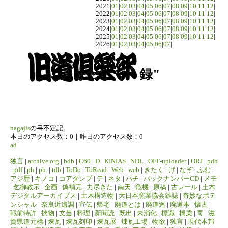
2021|
01
|
02
|
03
|
04
|
05
|
06
|
07
|
08
|
09
|
10
|
11
|
12
|
2022|
01
|
02
|
03
|
04
|
05
|
06
|
07
|
08
|
09
|
10
|
11
|
12
|
2023|
01
|
02
|
03
|
04
|
05
|
06
|
07
|
08
|
09
|
10
|
11
|
12
|
2024|
01
|
02
|
03
|
04
|
05
|
06
|
07
|
08
|
09
|
10
|
11
|
12
|
2025|
01
|
02
|
03
|
04
|
05
|
06
|
07
|
08
|
09
|
10
|
11
|
12
|
2026|
01
|
02
|
03
|
04
|
05
|
06
|
07
|
録"
nagajis
の
日
不定記。
本日のアクセス数：0｜昨日のアクセス数：0
ad
独言
|
archive.org
|
bdb
|
C60
|
D
|
KINIAS
|
NDL
|
OFF-uploader
|
ORJ
|
pdb
|
pdf
|
ph
|
ph.
|
tdb
|
ToDo
|
ToRead
|
Web
|
web
|
きたく
|
げ
|
なぞ
|
ふむ
|
アジ歴
|
キノコ
|
コアダンプ
|
テ
|
ネタ
|
ハチ
|
バックナンバーCD
|
メモ
|
乞御教示
|
企画
|
偽補完
|
力尽きた
|
南天
|
危機
|
原稿
|
古レール
|
土木
デジタルアーカイブス
|
土木構造物
|
大日本窯業協会雑誌
|
奇妙なポテ
ンシャル
|
奈良近遺調
|
宣伝
|
帰宅
|
廃道とは
|
廃道巡
|
廃道本
|
懐古
|
戦前特許
|
挾物
|
文芸
|
料理
|
新聞読
|
既出
|
未消化
|
標識
|
橋梁
|
毒
|
滋
賀県道元標
|
煉瓦
|
煉瓦刻印
|
煉瓦展
|
煉瓦工場
|
物欲
|
独言
|
現代本邦